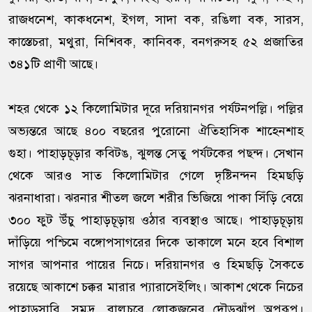
রাজধনেশ, কাকধনেশ, ইগল, সাদা বক, রঙিলা বক, সারস,
কাস্তেচরা, মথুরা, নিশিবক, কানিবক, বনগরুসহ ৫২ প্রজাতির
৩৪১টি প্রাণী আছে।
শহর থেকে ১২ কিলোমিটার দূরে দরিয়ানগর পর্যটনপল্লি। পল্লির
অভ্যন্তরে আছে ৪০০ বছরের পুরোনো ঐতিহাসিক শাহেনশাহ
গুহা। পাহাড়চূড়ার কবিটঙ, ঝুলন্ত সেতু পর্যটকের পছন্দ। সেখান
থেকে আরও সাত কিলোমিটার গেলে দৃষ্টিনন্দন হিমছড়ি
ঝরনাধারা। ঝরনার শীতল জলে শরীর ভিজিয়ে পাকা সিঁড়ি বেয়ে
৩০০ ফুট উঁচু পাহাড়চূড়ায় ওঠার ব্যবস্থাও আছে। পাহাড়চূড়ায়
দাঁড়িয়ে পশ্চিমে বঙ্গোপসাগরের দিকে তাকালে মনে হবে বিশাল
সাগর আপনার পায়ের নিচে। দরিয়ানগর ও হিমছড়ি সৈকতে
রয়েছে আকাশে চক্কর মারার প্যারাসেইলিং। আকাশ থেকে নিচের
পাহাড়সারি, সমুদ্র, বালুচরে লোকজনের দৌড়ঝাঁপ অপরূপ।