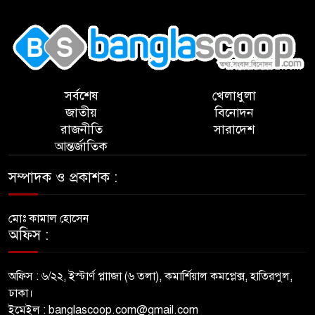
,
সর্বশেষ
খেলাধুলা
জাতীয়
বিনোদন
রাজনীতি
সারাদেশ
আন্তর্জাতিক
সম্পাদক ও প্রকাশক :
মোঃ কামাল হোসেন
অফিস :
অফিস : ৬/২২, ইস্টার্ণ প্লাাজা (৬ তলা), কমার্শিয়াল কমপ্লেক্স, হাতিরপুল,
ঢাকা।
ইমেইল : banglascoop.com@gmail.com