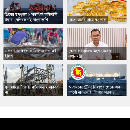
গ্রিসের উপকূলে ২ শতাধিক অভিবাসী
উদ্ধার, বেশিরভাগই বাংলাদেশি
দেশে স্বর্ণের দামে বড় লাফ
একবার জাল ফেলে মিলেছে ৪৬ মণ
যেসব কর্মসূচিতে অংশ নেবেন
ইলিশ
প্রধানমন্ত্রী
সুনামগঞ্জে টানা ৯ ঘণ্টা বিদ্যুৎ থাকবে
​আরামকো ট্রেডিং সিঙ্গাপুর থেকে এক
না
কার্গো এলএনজি কিনবে সরকার