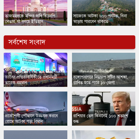
তাজমহলকে মন্দির দাবি বিজেপি
সাজেকে আটকা ৬০০ পর্যটক, বিনা
নেতার, যা বলছে ইতিহাস
ভাড়ায় পারবেন থাকতে
সর্বশেষ সংবাদ
ড্যাবের প্রতিষ্ঠাবার্ষিকীতে প্রধানমন্ত্রী
বঙ্গোপসাগরে নিম্নচাপ সৃষ্টির আশঙ্কা,
তারেক রহমান
প্লাবিত হতে পারে ১০ জেলা
প্রকৌশলী পৌঁছালে উড্ডয়ন করবে
রাশিয়ার তেল কিনলেই ১০০ শতাংশ
রোমে আটকা পড়া বিমান
শুল্ক