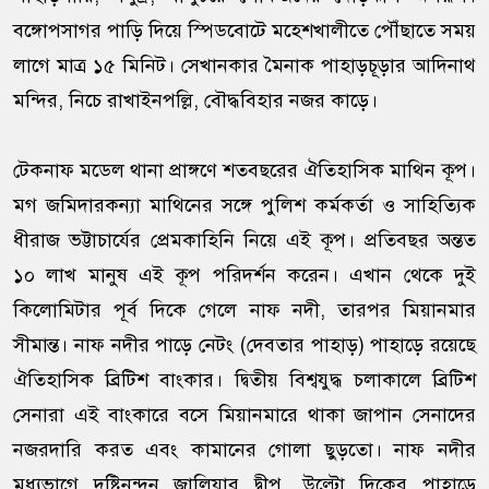
বঙ্গোপসাগর পাড়ি দিয়ে স্পিডবোটে মহেশখালীতে পৌঁছাতে সময়
লাগে মাত্র ১৫ মিনিট। সেখানকার মৈনাক পাহাড়চূড়ার আদিনাথ
মন্দির, নিচে রাখাইনপল্লি, বৌদ্ধবিহার নজর কাড়ে।
টেকনাফ মডেল থানা প্রাঙ্গণে শতবছরের ঐতিহাসিক মাথিন কূপ।
মগ জমিদারকন্যা মাথিনের সঙ্গে পুলিশ কর্মকর্তা ও সাহিত্যিক
ধীরাজ ভট্টাচার্যের প্রেমকাহিনি নিয়ে এই কূপ। প্রতিবছর অন্তত
১০ লাখ মানুষ এই কূপ পরিদর্শন করেন। এখান থেকে দুই
কিলোমিটার পূর্ব দিকে গেলে নাফ নদী, তারপর মিয়ানমার
সীমান্ত। নাফ নদীর পাড়ে নেটং (দেবতার পাহাড়) পাহাড়ে রয়েছে
ঐতিহাসিক ব্রিটিশ বাংকার। দ্বিতীয় বিশ্বযুদ্ধ চলাকালে ব্রিটিশ
সেনারা এই বাংকারে বসে মিয়ানমারে থাকা জাপান সেনাদের
নজরদারি করত এবং কামানের গোলা ছুড়তো। নাফ নদীর
মধ্যভাগে দৃষ্টিনন্দন জালিয়ার দ্বীপ, উল্টো দিকের পাহাড়ে