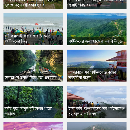
খুলছে নতুন জীবিকার দুয়ার
জুলাই পর্যন্ত বন্ধ
বৃষ্টি কমতেই কক্সবাজার সৈকতে
পর্যটকদের ভিড়
​পর্যটকদের জন্য সাজেক ভ্যালি উন্মুক্ত
​বান্দরবানে সব পর্যটনকেন্দ্র বন্ধের
​দেবতাখুম ভ্রমণে নিষেধাজ্ঞা প্রত্যাহার
সময়সীমা বাড়ল
বর্ষায় ঘুরে আসুন বৃষ্টিভেজা গারো
​টানা বর্ষণ: বান্দরবানের সব পর্যটনকেন্দ্র
পাহাড়ে
১২ জুলাই পর্যন্ত বন্ধ