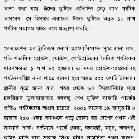
আশা করা যায়, ঈদের ছুটিতে প্রতিদিন দেড় লাখ পর্যটক
আসবেন। সে হিসাবে এবারের ঈদের ছুটিতে অন্তত ১০ লাখ
পর্যটক সমাগম ঘটবে বলে প্রত্যাশা করছি।’
ফেডারেশন অব ট্যুরিজম ওনার্স অ্যাসোসিয়েশন সূত্রে জানা যায়,
পাঁচ শতাধিক হোটেল, মোটেল, গেস্টহাউসের দৈনিক পর্যটকের
ধারণক্ষমতা ১ লাখ ৬০ হাজার। এ সময় হোটেল-রেস্তোরাঁসহ
পর্যটনসংশ্লিষ্ট নানা খাতে ব্যবসা হবে অন্তত ৪০০ কোটি টাকার।
স্থানীয় সূত্রে জানা যায়, শহর থেকে ৬৭ কিলোমিটার দূরে
চকরিয়ার ডুলাহাজারায় বঙ্গবন্ধু শেখ মুজিব সাফারি পার্কের
প্রতিও পর্যটকদের আগ্রহ রয়েছে। ২০০১ সালের ১৯ জানুয়ারি ২
হাজার ২৫০ একর বনাঞ্চলে গড়ে তোলা হয় দেশের প্রথম এই
সাফারি পার্ক। বর্তমানে পার্কে জেব্রা, জলহস্তী, ময়ূর, অজগর,
কুমির, হাতি, বাঘ, ভালুক, সিংহ, হরিণ, লামচিতা, শকুন, কচ্ছপ,