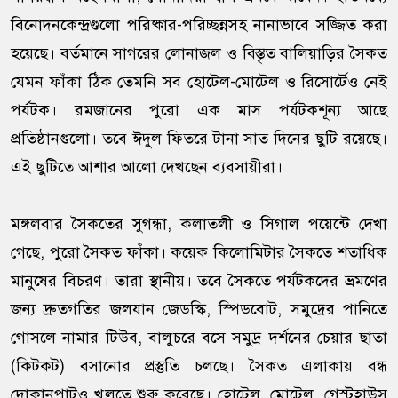
বিনোদনকেন্দ্রগুলো পরিষ্কার-পরিচ্ছন্নসহ নানাভাবে সজ্জিত করা
হয়েছে। বর্তমানে সাগরের লোনাজল ও বিস্তৃত বালিয়াড়ির সৈকত
যেমন ফাঁকা ঠিক তেমনি সব হোটেল-মোটেল ও রিসোর্টেও নেই
পর্যটক। রমজানের পুরো এক মাস পর্যটকশূন্য আছে
প্রতিষ্ঠানগুলো। তবে ঈদুল ফিতরে টানা সাত দিনের ছুটি রয়েছে।
এই ছুটিতে আশার আলো দেখছেন ব্যবসায়ীরা।
মঙ্গলবার সৈকতের সুগন্ধা, কলাতলী ও সিগাল পয়েন্টে দেখা
গেছে, পুরো সৈকত ফাঁকা। কয়েক কিলোমিটার সৈকতে শতাধিক
মানুষের বিচরণ। তারা স্থানীয়। তবে সৈকতে পর্যটকদের ভ্রমণের
জন্য দ্রুতগতির জলযান জেডস্কি, স্পিডবোট, সমুদ্রের পানিতে
গোসলে নামার টিউব, বালুচরে বসে সমুদ্র দর্শনের চেয়ার ছাতা
(কিটকট) বসানোর প্রস্তুতি চলছে। সৈকত এলাকায় বন্ধ
দোকানপাটও খুলতে শুরু করেছে। হোটেল, মোটেল, গেস্টহাউস