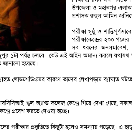
উপজেলা ও মহানগর এলাকায় 
প্রশাসক রুহুল আমিন জানি
পরীক্ষা সুষ্ঠু ও শান্তিপূর্
পরীক্ষাকেন্দ্রের ২০০ গজের ম
সব ধরনের জনসমাবেশ, মি
দুপুর ১টা পর্যন্ত চলবে। কেউ এই আইন অমান্য করলে যথাযথ আ
িতে জানানো হয়েছে।
, অব্যাহত লোডশেডিংয়ের কারণে তাদের লেখাপড়ায় ব্যাঘাত ঘ
িআই স্কুল অ্যান্ড কলেজ কেন্দ্রে গিয়ে দেখা গেছে, সকাল ৯ট
েন্দ্রে প্রবেশ করতে দেওয়া হচ্ছে।
রীক্ষার প্রস্তুতিতে কিছুটা হলেও সমস্যায় পড়েছে। এ ছাড়া ব