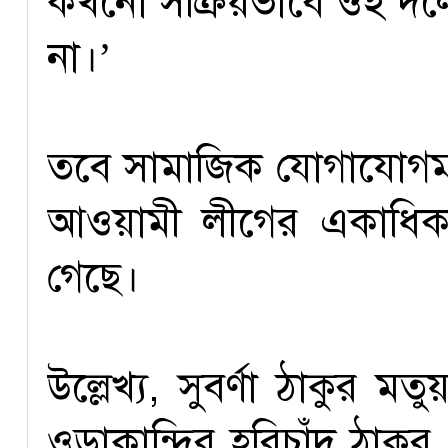
কখনো সক্রিয়ভাবে ওই দলে
না।’
তবে সামাজিক যোগাযোগমাধ
আওয়ামী লীগের একাধিক ক
গেছে।
উল্লেখ্য, সুবর্ণা ঠাকুর 
ওড়াকান্দির হরিচাঁদ ঠাকু