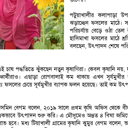
পটুয়াখালীর কলাপাড়া উ
ঝড়াচ্ছেন ফসলের মাঠে। সম্
পরিচর্যায় বেড়ে ওঠা তেল ব
হাসিমাখা ফসলের মাঠে শ্রম
বলছেন, উৎপাদন শেষে পরিব
 চাষ পদ্ধতিতে ঝুঁকছেন নতুন কৃষাণিরা। কেবল কৃষানি নয়,
ষার্থীরাও। এছাড়া রোগবালাই কম থাকায় এখন সূর্যমুখীর 
ফসলের চেয়ে সূর্যমুখীর ব্যাপক ফলন হয়েছে। তাই কম উৎপাদ
সমিন বেগম বলেন, ২০১৯ সালে প্রথম কৃষি অফিস থেকে বীজ 
্যিকভাবে উৎপাদন শুরু করি। এ মৌসুমেও অন্তত ৪ বিঘা 
হবে। মধ্য টিয়াখালী গ্রামের কৃষানি ঝুমুর বেগম বলেন, ভাইয়ে