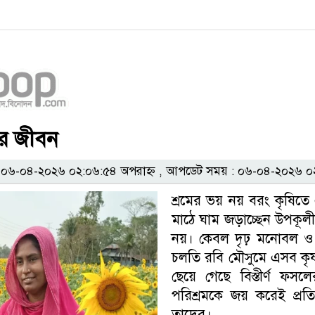
রীর জীবন
৬-০৪-২০২৬ ০২:০৬:৫৪ অপরাহ্ন , আপডেট সময় : ০৬-০৪-২০২৬ ০২
শ্রমের ভয় নয় বরং কৃষিতে
মাঠে ঘাম জড়াচ্ছেন উপকূলী
নয়। কেবল দৃঢ় মনোবল ও সঠ
চলতি রবি মৌসুমে এসব কৃষা
ছেয়ে গেছে বিস্তীর্ণ ফ
পরিশ্রমকে জয় করেই প্রত
তাদের।