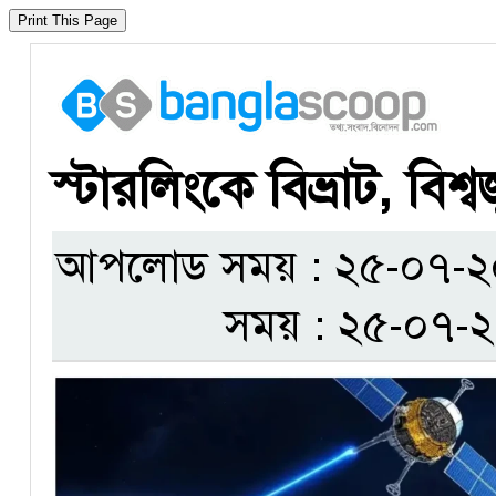
​স্টারলিংকে বিভ্রাট, বিশ
আপলোড সময় : ২৫-০৭-২০২৫
সময় : ২৫-০৭-২০