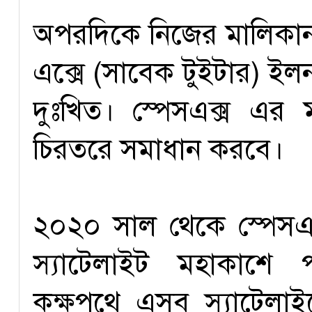
অপরদিকে নিজের মালিকান
এক্সে (সাবেক টুইটার) ইলন
দুঃখিত। স্পেসএক্স এর
চিরতরে সমাধান করবে।
২০২০ সাল থেকে স্পেসএক
স্যাটেলাইট মহাকাশে প
কক্ষপথে এসব স্যাটেলাইট