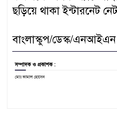
ছড়িয়ে থাকা ইন্টারনেট নেটও
বাংলাস্কুপ/ডেস্ক/এনআইএন
সম্পাদক ও প্রকাশক :
মোঃ কামাল হোসেন