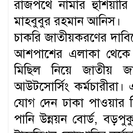
রাজপথে নামার হুঁশিয়ার
মাহবুবুর রহমান আনিস।
চাকরি জাতীয়করণের দাবি
আশপাশের এলাকা থেকে ব্য
মিছিল নিয়ে জাতীয় জা
আউটসোর্সিং কর্মচারীরা। 
যোগ দেন ঢাকা পাওয়ার ডি
পানি উন্নয়ন বোর্ড, বড়পুক