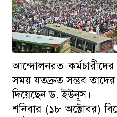
আন্দোলনরত কর্মচারীদের 
সময় যতদ্রুত সম্ভব তাদে
দিয়েছেন ড. ইউনূস।
শনিবার (১৮ অক্টোবর) বিক