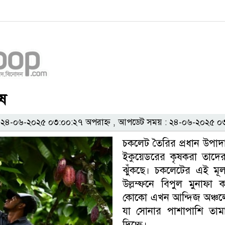
ষ
৪-০৬-২০২৫ ০৩:০০:২৭ অপরাহ্ন , আপডেট সময় : ২৪-০৬-২০২৫ ০৩
চকলেট তৈরির প্রধান উপা
ইকুয়েডরের কৃষকরা তাদের
ঝুঁকছে। চকলেটের এই মূ
উল্লম্ফনে বিপুল মুনাফা
কোকো এখন আন্দিজ অঞ্চলে
যা সোনার পাশাপাশি তামা,
দিচ্ছে।