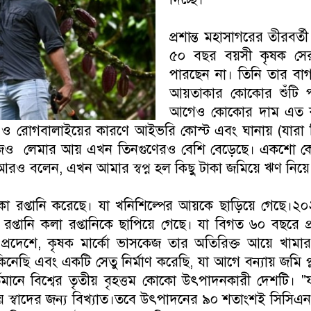
প্রশান্ত মহাসাগরের তীরবর্
৫০ বছর বয়সী কৃষক সেরজ
পারছেন না। তিনি তার বাগ
আয়তাকার কোকোর শুঁটি 
আগেও কোকোর দাম এত কম
তন ও রোগবালাইয়ের কারণে আইভরি কোস্ট এবং ঘানায় (যারা
জিও লেমার আয় এখন তিনগুণেরও বেশি বেড়েছে। একশো কে
আরও বলেন, এখন আমার স্বপ্ন হল কিছু টাকা জমিয়ে ঋণ নিয়
্তানি করেছে। যা খনিশিল্পের আয়কে ছাড়িয়ে গেছে।২০২৪ স
কো রপ্তানি কলা রপ্তানিকে ছাপিয়ে গেছে। যা বিগত ৬০ বছরে 
ওস প্রদেশে, কৃষক মার্কো ভাসকেজ তার অতিরিক্ত আয়ে খ
ি এবং একটি সেতু নির্মাণ করেছি, যা আগে বন্যায় জমি প্লাব
মানে বিশ্বের তৃতীয় বৃহত্তম কোকো উৎপাদনকারী দেশটি। "ফাই
স্বাদের জন্য বিখ্যাত।তবে উৎপাদনের ৯০ শতাংশই সিসিএন-