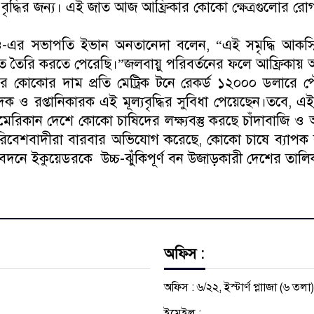
দ্ধির জন্য। এই জাত আজ আফ্রিকার কোকো ক্ষেত্রগুলোর রোগ প্র
-এর সভাপতি ইভান অনতানেদা বলেন, “এই সমৃদ্ধি আকস্
তৈরি করতে পেরেছি।”জলবায়ু পরিবর্তনের ফলে আফ্রিকায় অত
জারে কোকোর দাম প্রতি মেট্রিক টনে রেকর্ড ১২০০০ ডলার
ক ও রপ্তানিকারক এই মূল্যবৃদ্ধির সুবিধা পেয়েছেন।তবে, 
মেরিকান দেশে কোকো চাষিদের লক্ষ্যবস্তু করছে চাঁদাবাজি ও 
 পরিবেশবাদীরা বারবার অভিযোগ করেছে, কোকো চাষে ব্যা
তিবেদনে ইকুয়েডরকে উচ্চ-ঝুঁকিপূর্ণ বন উজাড়কারী দেশের তাল
অফিস :
অফিস : ৬/২২, ইস্টার্ণ প্লাাজা (৬ তলা
ইমেইল :