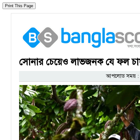
সোনার চেয়েও লাভজনক যে ফল চা
আপলোড সময় : ২