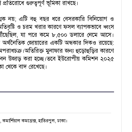
তিরোধে গুরুত্বপূর্ণ ভূমিকা রাখছে।
মিক নয়; এটি বহু বছর ধরে বেসরকারি বিনিয়োগ ও
িবৃষ্টি ও চরম খরার কারণে ফসল ব্যাপকভাবে ধ্বংস
ে পৌঁছেছিল, যা পরে কমে ৮,৫০০ ডলারে নেমে আসে।
এই অর্থনৈতিক জোয়ারের একটি অন্ধকার দিকও রয়েছে:
অপরাধচক্র।অতিরিক্ত মুনাফার জন্য হুড়োহুড়ির কারণে
পক বন উজাড় করা হচ্ছে।তবে ইউরোপীয় কমিশন ২০২৫
িকা থেকে বাদ রেখেছে।
), কমার্শিয়াল কমপ্লেক্স, হাতিরপুল, ঢাকা।