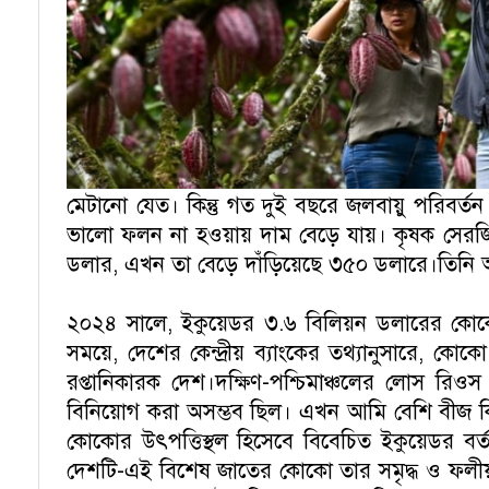
মেটানো যেত। কিন্তু গত দুই বছরে জলবায়ু পরিবর্
ভালো ফলন না হওয়ায় দাম বেড়ে যায়। কৃষক সের
ডলার, এখন তা বেড়ে দাঁড়িয়েছে ৩৫০ ডলারে।তিনি 
২০২৪ সালে, ইকুয়েডর ৩.৬ বিলিয়ন ডলারের কোকো রপ
সময়ে, দেশের কেন্দ্রীয় ব্যাংকের তথ্যানুসারে, কো
রপ্তানিকারক দেশ।দক্ষিণ-পশ্চিমাঞ্চলের লোস রি
বিনিয়োগ করা অসম্ভব ছিল। এখন আমি বেশি বীজ কিনেছ
কোকোর উৎপত্তিস্থল হিসেবে বিবেচিত ইকুয়েডর বর্ত
দেশটি-এই বিশেষ জাতের কোকো তার সমৃদ্ধ ও ফলীয় 