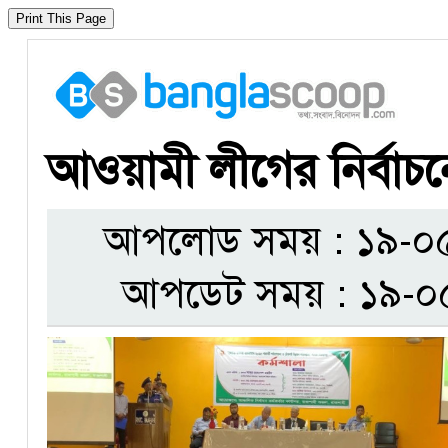
​আওয়ামী লীগের নির্বা
আপলোড সময় : ১৯-০৫-
আপডেট সময় : ১৯-০৫