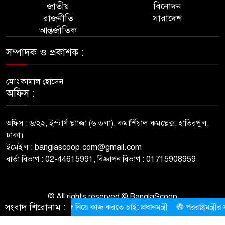
জাতীয়
বিনোদন
অবদান অনস্বীকার্য'
৮
রাজনীতি
সারাদেশ
আন্তর্জাতিক
​মির্জা ফখরুলই হচ্ছেন পরবর্তী
রাষ্ট্রপতি
৯
সম্পাদক ও প্রকাশক :
​বন্দরের রাস্তার ফোরলেন কাজের
মোঃ কামাল হোসেন
উদ্বোধন করলেন ডা. জাহিদ
১০
অফিস :
সালমান শাহ হত্যা মামলায় খলনায়ক
অফিস : ৬/২২, ইস্টার্ণ প্লাাজা (৬ তলা), কমার্শিয়াল কমপ্লেক্স, হাতিরপুল,
ডন কারাগারে
১১
ঢাকা।
ইমেইল : banglascoop.com@gmail.com
​দণ্ডিতদের তথ্য নিয়ে উন্মুক্ত ডেটাবেজ
বার্তা বিভাগ : 02-44615991, বিজ্ঞাপন বিভাগ : 01715908959
চান হাইকোর্ট
১২
স্থানীয় নির্বাচন সামনে রেখে ভোটার
© All rights reserved © BanglaScoop
তালিকার খসড়া প্রকাশ
১৩
সংবাদ শিরোনাম :
েম-ওলামাদের সঙ্গে নিয়ে কাজ করতে চাই: প্রধানমন্ত্রী
​পররাষ্ট্রমন্ত্রীর
ThemesBazar.com
NewsScript Developed BY