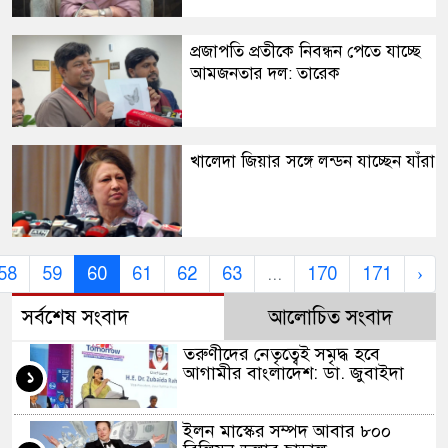
​প্রজাপতি প্রতীকে নিবন্ধন পেতে যাচ্ছে
আমজনতার দল: তারেক
​খালেদা জিয়ার সঙ্গে লন্ডন যাচ্ছেন যাঁরা
58
59
60
61
62
63
...
170
171
›
সর্বশেষ সংবাদ
আলোচিত সংবাদ
​তরুণীদের নেতৃত্বেই সমৃদ্ধ হবে
আগামীর বাংলাদেশ: ডা. জুবাইদা
১
​ইলন মাস্কের সম্পদ আবার ৮০০