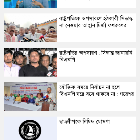
​রাষ্ট্রপতিকে অপসারণে হঠকারী সিদ্ধান্ত
না নেওয়ার আহ্বান মির্জা ফখরুলের
​রাষ্ট্রপতির অপসারণ : সিদ্ধান্ত জানায়নি
বিএনপি
​যৌক্তিক সময়ে নির্বাচন না হলে
বিএনপি ঘরে বসে থাকবে না : গয়েশ্বর
ছাত্রলীগকে নিষিদ্ধ ঘোষণা