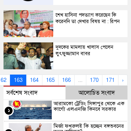
​শেখ হাসিনা পদত্যাগ করেছেন কি
করেননি তা দেখার বিষয় না : রিপন
​দুদকের মামলায় খালাস পেলেন
লুৎফুজ্জামান বাবর
162
163
164
165
166
...
170
171
›
সর্বশেষ সংবাদ
আলোচিত সংবাদ
​আরামকো ট্রেডিং সিঙ্গাপুর থেকে এক
কার্গো এলএনজি কিনবে সরকার
১
মির্জা ফখরুলই কি হচ্ছেন বঙ্গভবনের