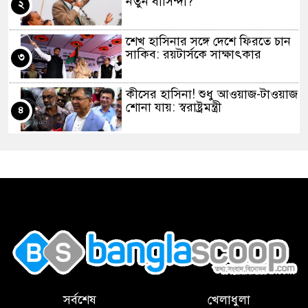
নতুন বাসিন্দা?
২
​শেখ হাসিনার সঙ্গে দেশে ফিরতে চান
সাকিব: রয়টার্সকে সাক্ষাৎকার
৩
​কীসের হাসিনা! শুধু আওয়াজ-টাওয়াজ
শোনা যায়: স্বরাষ্ট্রমন্ত্রী
৪
​দেশে ভারি বৃষ্টির সতর্কবার্তা, ১০
জেলায় বন্যার পূর্বাভাস
৫
শেখ হাসিনার বক্তব্যে ভারত
সরকারের কোনো সম্পৃক্ততা নেই
,
৬
​পেট্রোবাংলার পরিচালক রফিকুল
ইসলামকে দায়িত্ব থেকে অব্যাহতি
৭
সর্বশেষ
খেলাধুলা
​ডেপুটি স্পিকারের নামে ‘জাল’ ডিও