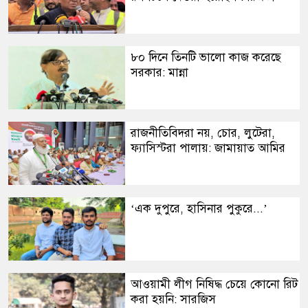
​৮০ দিনে তিনটি ভালো কাজ করেছে
সরকার: মান্না
​রাজনীতিবিদরা নয়, চোর, লুটেরা,
ফ্যাসিস্টরা পালায়: জামায়াত আমির
​‘এক দুপুরে, হাসিনার পুকুরে...’
​আওয়ামী লীগ নিষিদ্ধ চেয়ে কোনো রিট
করা হয়নি: সারজিস