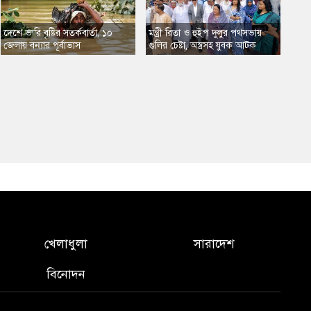
​দেশে ভারি বৃষ্টির সতর্কবার্তা, ১০
​মন্ত্রী রিতা ও হুইপ দুলুর পথসভায়
জেলায় বন্যার পূর্বাভাস
গুলির চেষ্টা, অস্ত্রসহ যুবক আটক
খেলাধুলা
সারাদেশ
বিনোদন