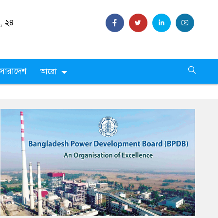
 ,
২৪
সারাদেশ
আরো