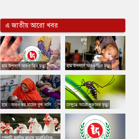
এ জাতীয় আরো খবর
​হাম উপসর্গে আরও তিন মৃত্যু
​হাম উপসর্গে আরও তিন মৃত্যু
​হাম : আরও ছয় মায়ের বুক খালি
​ডেঙ্গুতে আরো দুজনের মৃত্যু
​পোলট্রি মুরগির মাংসে মাত্রাতিরিক্ত