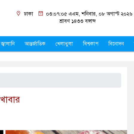
ঢাকা
০৩:০৭:০৬ এএম
, শনিবার, ০৮ অগাস্ট ২০২৬
শ্রাবণ ১৪৩৩
বঙ্গাব্দ
 জ্বালানি
আন্তর্জাতিক
খেলাধুলা
বিশ্বকাপ
বিনোদন
 খাবার