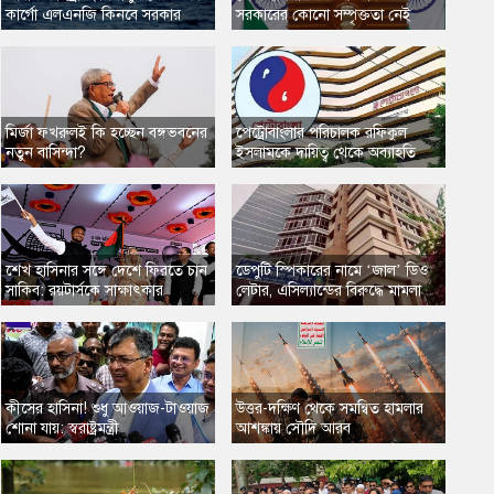
কার্গো এলএনজি কিনবে সরকার
সরকারের কোনো সম্পৃক্ততা নেই
মির্জা ফখরুলই কি হচ্ছেন বঙ্গভবনের
​পেট্রোবাংলার পরিচালক রফিকুল
নতুন বাসিন্দা?
ইসলামকে দায়িত্ব থেকে অব্যাহতি
​শেখ হাসিনার সঙ্গে দেশে ফিরতে চান
​ডেপুটি স্পিকারের নামে ‘জাল’ ডিও
সাকিব: রয়টার্সকে সাক্ষাৎকার
লেটার, এসিল্যান্ডের বিরুদ্ধে মামলা
​কীসের হাসিনা! শুধু আওয়াজ-টাওয়াজ
​উত্তর-দক্ষিণ থেকে সমন্বিত হামলার
শোনা যায়: স্বরাষ্ট্রমন্ত্রী
আশঙ্কায় সৌদি আরব