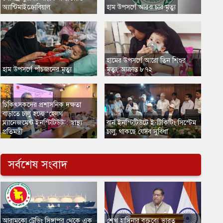
অ্যান্টিমাইক্রোবিয়াল
​হাম উপসর্গে আরও চার মৃত্যু
হামের উপসর্গে আরো তিন শিশুর
​হাম উপসর্গে পাঁচজনের মৃত্যু
মৃত্যু, আক্রান্ত ৮৭২
চিকিৎসকদের প্রশাসনিক দক্ষতা
বাড়াতে চালু হচ্ছে ‘হেলথ
ম্যানেজমেন্ট ইনস্টিটিউট’: স্বাস্থ্য
বার্ন ইনস্টিটিউটে ই-টিকিটিং সিস্টেম
প্রতিমন্ত্রী
চালু, থাকছে যেসব সুবিধা
সর্বশেষ সংবাদ
​আরামকো ট্রেডিং সিঙ্গাপুর থেকে এক
শেখ হাসিনার বক্তব্যে ভারত