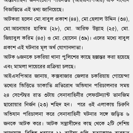
আন্তঃবাহিনী জনসংযোগ পরিদপ্তর (আইএসপিআর) এক সংবাদ
বিজ্ঞপ্তিতে এই তথ্য জানিয়েছে।
আটকরা হলেন মো.বাবুল প্রকাশ (৪৪), মো.হেলাল উদ্দিন (৩৪),
মো.আনোয়ার হাকিম (২৮), মো. আরিফ উল্লাহ (২৫), মো.
জিয়াবুল করিম (৪৫) ও মো. হোসেন (৩৯)। এদের মধ্যে বাবুল
প্রকাশ এই ঘটনার মূল অর্থ যোগানদাতা।
আটক ৬জনকে চকরিয়া থানা পুলিশের কাছে হস্তান্তর করা হয়েছে
এবং মামলা দায়েরের প্রক্রিয়া চলছে।
আইএসপিআর জানায়, কক্সবাজার জেলার চকরিয়ায় গোয়েন্দা
তথ্যের ভিত্তিতে ডাকাতি প্রতিরোধ অভিযান পরিচালনার সময়
২৪ সেপ্টেম্বর রাত ৩টায় সেনাবাহিনীর লেফটেন্যান্ট তানজিম
ছারোয়ার নির্জন (২৩) শহিদ হন। পরে ওই এলাকায় চিরুনি
অভিযান পরিচালনা করে সেনাবাহিনী ঘটনার সঙ্গে জড়িত ৬
জনকে আটক করে। আটক সন্ত্রাসীদের কাছ থেকে ২টি দেশিয়