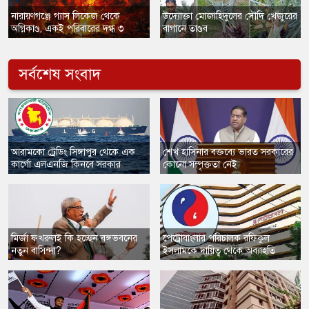
নারায়ণগঞ্জে গ্যাস লিকেজ থেকে
উদ্যোক্তা মোজাহিদুলের সৌদি খেজুরের
অগ্নিকাণ্ড, একই পরিবারের দগ্ধ ৩
বাগানে তাণ্ডব
সর্বশেষ সংবাদ
​আরামকো ট্রেডিং সিঙ্গাপুর থেকে এক
শেখ হাসিনার বক্তব্যে ভারত সরকারের
কার্গো এলএনজি কিনবে সরকার
কোনো সম্পৃক্ততা নেই
মির্জা ফখরুলই কি হচ্ছেন বঙ্গভবনের
​পেট্রোবাংলার পরিচালক রফিকুল
নতুন বাসিন্দা?
ইসলামকে দায়িত্ব থেকে অব্যাহতি