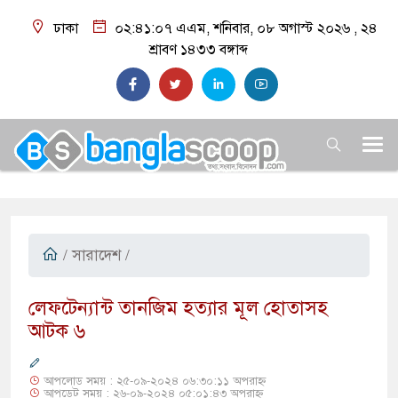
ঢাকা
০২:৪১:০৮ এএম
, শনিবার, ০৮ অগাস্ট ২০২৬ ,
২৪
শ্রাবণ ১৪৩৩
বঙ্গাব্দ
/
সারাদেশ
/
লেফটেন্যান্ট তানজিম হত্যার মূল হোতাসহ
আটক ৬
আপলোড সময় : ২৫-০৯-২০২৪ ০৬:৩০:১১ অপরাহ্ন
আপডেট সময় : ২৬-০৯-২০২৪ ০৫:০১:৪৩ অপরাহ্ন