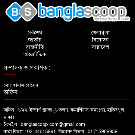
সর্বশেষ
খেলাধুলা
জাতীয়
বিনোদন
রাজনীতি
সারাদেশ
আন্তর্জাতিক
সম্পাদক ও প্রকাশক :
মোঃ কামাল হোসেন
অফিস :
অফিস : ৬/২২, ইস্টার্ণ প্লাাজা (৬ তলা), কমার্শিয়াল কমপ্লেক্স, হাতিরপুল,
ঢাকা।
ইমেইল : banglascoop.com@gmail.com
বার্তা বিভাগ : 02-44615991, বিজ্ঞাপন বিভাগ : 01715908959