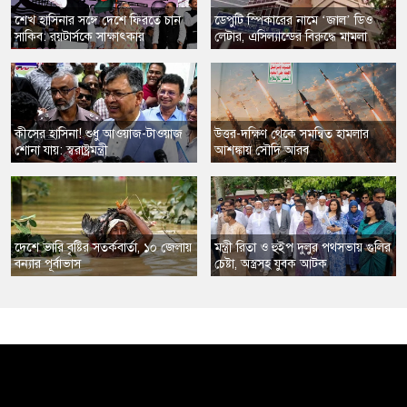
​শেখ হাসিনার সঙ্গে দেশে ফিরতে চান
​ডেপুটি স্পিকারের নামে ‘জাল’ ডিও
সাকিব: রয়টার্সকে সাক্ষাৎকার
লেটার, এসিল্যান্ডের বিরুদ্ধে মামলা
​কীসের হাসিনা! শুধু আওয়াজ-টাওয়াজ
​উত্তর-দক্ষিণ থেকে সমন্বিত হামলার
শোনা যায়: স্বরাষ্ট্রমন্ত্রী
আশঙ্কায় সৌদি আরব
​দেশে ভারি বৃষ্টির সতর্কবার্তা, ১০ জেলায়
​মন্ত্রী রিতা ও হুইপ দুলুর পথসভায় গুলির
বন্যার পূর্বাভাস
চেষ্টা, অস্ত্রসহ যুবক আটক
,