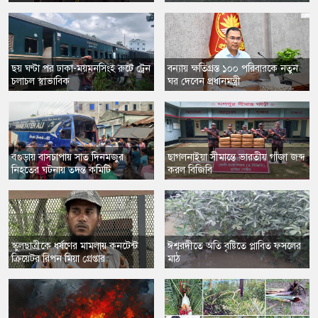
​ছয় ঘণ্টা পর ঢাকা-ময়মনসিংহ রুটে ট্রেন
বন্যায় ক্ষতিগ্রস্ত ১০০ পরিবারকে নতুন
চলাচল স্বাভাবিক
ঘর দেবেন প্রধানমন্ত্রী
​বগুড়ায় বাসচাপায় সাত দিনমজুর
ছাগলনাইয়া সীমান্তে ভারতীয় গাঁজা জব্দ
নিহতের ঘটনায় তদন্ত কমিটি
করল বিজিবি
​স্কুলছাত্রীকে ধর্ষণের মামলায় কনটেন্ট
ঈশ্বরদীতে অতি বৃষ্টিতে প্লাবিত ফসলের
ক্রিয়েটর রিপন মিয়া গ্রেপ্তার
মাঠ