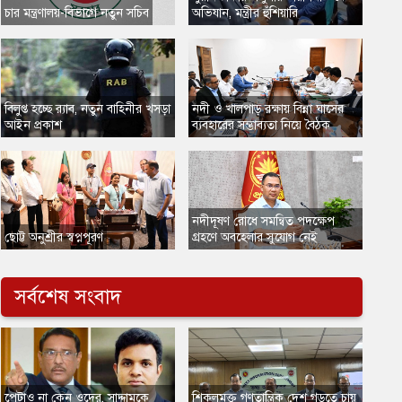
​চার মন্ত্রণালয়-বিভাগে নতুন সচিব
অভিযান, মন্ত্রীর হুঁশিয়ারি
​বিলুপ্ত হচ্ছে র‍্যাব, নতুন বাহিনীর খসড়া
​নদী ও খালপাড় রক্ষায় বিন্না ঘাসের
আইন প্রকাশ
ব্যবহারের সম্ভাব্যতা নিয়ে বৈঠক
​নদীদূষণ রোধে সমন্বিত পদক্ষেপ
ছোট্ট অনুশ্রীর স্বপ্নপূরণ
গ্রহণে অবহেলার সুযোগ নেই
সর্বশেষ সংবাদ
​পেটাও না কেন ওদের, সাদ্দামকে
​শিকলমুক্ত গণতান্ত্রিক দেশ গড়তে চায়