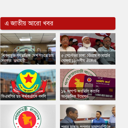
এ জাতীয় আরো খবর
​শিকলমুক্ত গণতান্ত্রিক দেশ গড়তে চায়
​৫ সেপ্টেম্বর ঢাকা-চট্টগ্রাম লংমার্চের
সরকার: তথ্যমন্ত্রী
ঘোষণা ১১-দলীয় ঐক্যের
​১৬ আগস্ট ফ্যামিলি কার্ডের
​ডিএমপির ছয় কর্মকর্তাকে বদলি
আনুষ্ঠানিক উদ্বোধন
​পুরান ঢাকার পপুলার ডায়াগনস্টিকে