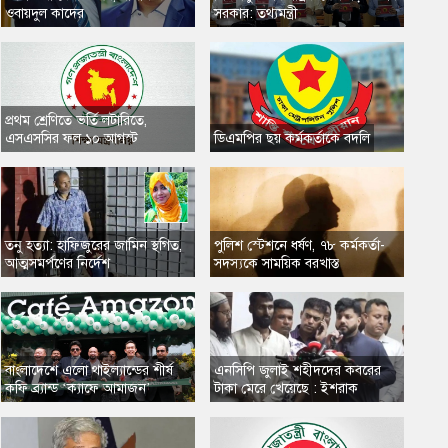
ওবায়দুল কাদের
সরকার: তথ্যমন্ত্রী
প্রথম শ্রেণিতে ভর্তি লটারিতে,
এসএসসির ফল ১০ আগস্ট
​ডিএমপির ছয় কর্মকর্তাকে বদলি
তনু হত্যা: হাফিজুরের জামিন স্থগিত,
​পুলিশ স্টেশনে ধর্ষণ, ৭৮ কর্মকর্তা-
আত্মসমর্পণের নির্দেশ
সদস্যকে সাময়িক বরখাস্ত
​বাংলাদেশে এলো থাইল্যান্ডের শীর্ষ
এনসিপি জুলাই শহীদদের কবরের
কফি ব্র্যান্ড ‘ক্যাফে আমাজন’
টাকা মেরে খেয়েছে : ইশরাক