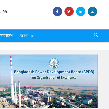
 ,
২২
সারাদেশ
আরো