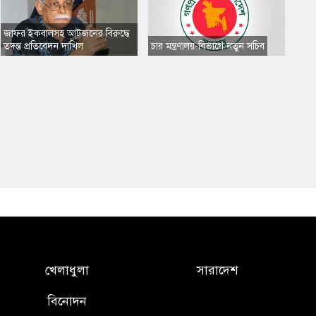
​জাফর ইকবালসহ আটজনের বিরুদ্ধে
তদন্ত প্রতিবেদন দাখিল
​চার মন্ত্রণালয়-বিভাগে নতুন সচিব
খেলাধুলা
সারাদেশ
বিনোদন