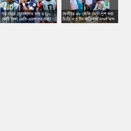
গত বছরে রোনালদোর আয় ৩৭১০
​ফেনীতে ৩৮ কেজি জেলি পুশ করা
কোটি টাকা, মেসি-এমবাপের কত?
চিংড়ি ও ৩ টন আফ্রিকান মাগুর জব্দ