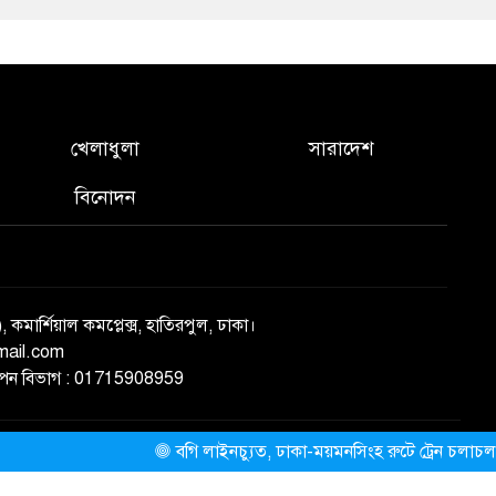
খেলাধুলা
সারাদেশ
বিনোদন
), কমার্শিয়াল কমপ্লেক্স, হাতিরপুল, ঢাকা।
mail.com
্ঞাপন বিভাগ : 01715908959
বগি লাইনচ্যুত, ঢাকা-ময়মনসিংহ রুটে ট্রেন চলাচল বন্ধ
ThemesBazar.com
NewsScript Developed BY