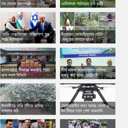
ঘর দেবেন প্রধানমন্ত্রী
প্রেমিককে পাঠাতেন ইবি ছাত্রী
মোদি-নেতানিয়াহুর ফোনালাপ, যুদ্ধ
উদ্যোক্তা মোজাহিদুলের সৌদি
নিয়ে আলোচনা
খেজুরের বাগানে তাণ্ডব
ছাগলনাইয়া সীমান্তে ভারতীয় গাঁজা
শীর্ষ মাদক কারবারিদের তালিকা
জব্দ করল বিজিবি
প্রস্তুত করা হচ্ছে: স্বরাষ্ট্রমন্ত্রী
ঈশ্বরদীতে অতি বৃষ্টিতে প্লাবিত
সেনাবাহিনীর জন্য ভারত থেকে ২
ফসলের মাঠ
টন টিয়ার গ্যাস শেল আমদানি