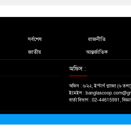
সর্বশেষ
রাজনীতি
জাতীয়
আন্তর্জাতিক
অফিস :
অফিস : ৬/২২, ইস্টার্ণ প্লাাজা (৬ তলা
ইমেইল : banglascoop.com@g
বার্তা বিভাগ : 02-44615991, বিজ