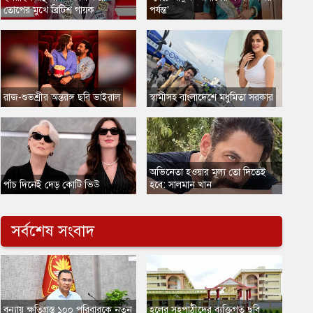
তোপের মুখে ব্রিটিশ গায়ক
পর্যন্ত’
​রাজ-শুভশ্রীর অন্তরঙ্গ ছবি ভাইরাল
স্বামীসহ বাংলাদেশে মধুমিতা সরকার
​অভিনেতা হওয়ার মূল্য তো দিতেই
​পাঁচ দিনেই দেড় কোটি ভিউ
হবে: সালমান খান
সর্বশেষ সংবাদ
বন্যায় ক্ষতিগ্রস্ত ১০০ পরিবারকে নতুন
হলের সহপাঠীদের ব্যক্তিগত ছবি