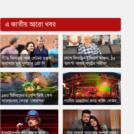
এ জাতীয় আরো খবর
​প্রীতি জিনতার সঙ্গে প্রেমের গুঞ্জন,
​দেশে ফিরছেন ইলিয়াস কাঞ্চন, ১৫
অবশেষে মুখ খুললেন ব্রেট লি
আগস্ট আবার লন্ডনে পরীক্ষা
​১৪০ মিলিয়নেরও বেশি ভিউ, কেন
আলোচনার কেন্দ্রে ‘সোয়াপড’
প্যারিস মাতালেন নগর বাউল জেমস
​ইসরাইলপন্থি গান প্রকাশ করে
​‘বেঁচে থাকুক আমাদের সম্পর্ক কবর