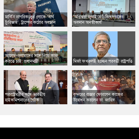
​মার্কিন নাগরিকত্বের লোভে ‘বার্থ
'অগ্নিঝরা জুলাইয়ে চিকিৎসকদের
ট্যুরিজম’, ট্রাম্পের কঠোর অবস্থান
অবদান অনস্বীকার্য'
​আলেম-ওলামাদের সঙ্গে নিয়ে কাজ
করতে চাই: প্রধানমন্ত্রী
​মির্জা ফখরুলই হচ্ছেন পরবর্তী রাষ্ট্রপতি
​পররাষ্ট্রমন্ত্রীর সঙ্গে ভারতীয়
​বন্দরের রাস্তার ফোরলেন কাজের
হাইকমিশনারের বৈঠক
উদ্বোধন করলেন ডা. জাহিদ