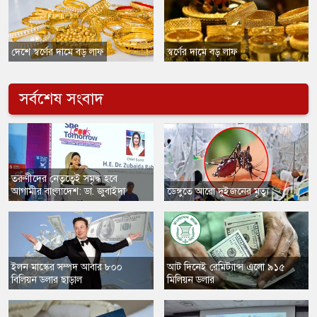
দেশে স্বর্ণের দামে বড় লাফ
​স্বর্ণের দামে বড় লাফ
সর্বশেষ সংবাদ
​তরুণীদের নেতৃত্বেই সমৃদ্ধ হবে
আগামীর বাংলাদেশ: ডা. জুবাইদা
​ডেঙ্গুতে আরো দুইজনের মৃত্যু
​ইলন মাস্কের সম্পদ আবার ৮০০
​আট দিনেই রেমিট্যান্স এলো ৯১৫
বিলিয়ন ডলার ছাড়াল
মিলিয়ন ডলার