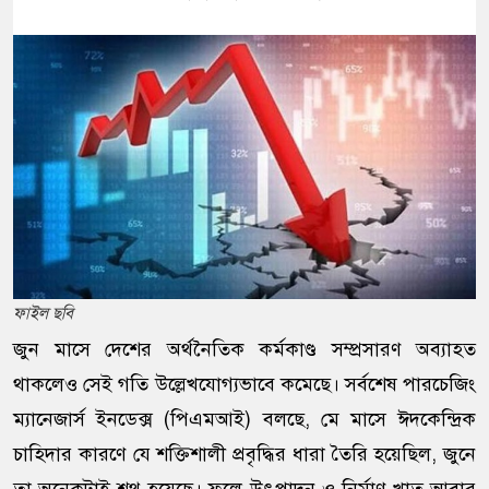
ফাইল ছবি
জুন মাসে দেশের অর্থনৈতিক কর্মকাণ্ড সম্প্রসারণ অব্যাহত
থাকলেও সেই গতি উল্লেখযোগ্যভাবে কমেছে। সর্বশেষ পারচেজিং
ম্যানেজার্স ইনডেক্স (পিএমআই) বলছে, মে মাসে ঈদকেন্দ্রিক
চাহিদার কারণে যে শক্তিশালী প্রবৃদ্ধির ধারা তৈরি হয়েছিল, জুনে