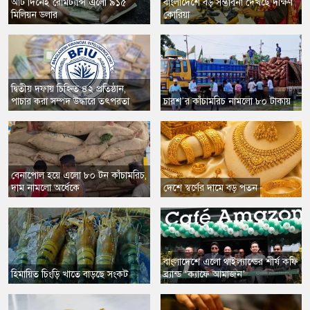
​আট দিনেই রেমিট্যান্স এলো ৯১৫
বাংলাদেশে বড় সম্ভাবনা দেখছে দক্ষিণ
মিলিয়ন ডলার
কোরিয়া
দ্বিতীয় দফায় চিহ্নিত ৪২ প্রতিষ্ঠান,
পাচার করা সম্পদ উদ্ধারে তৎপরতা
চারশ’র কাঁচামরিচ নামলো ৮০ টাকায়
বেনাপোল হয়ে এলো ৮০ টন কাঁচামরিচ,
দাম নামলো অর্ধেকে
দেশে স্বর্ণের দামে বড় পতন
​বাংলাদেশে এলো থাইল্যান্ডের শীর্ষ কফি
হিমায়িত চিংড়ি খাতে বাড়ছে সংকট
ব্র্যান্ড ‘ক্যাফে আমাজন’