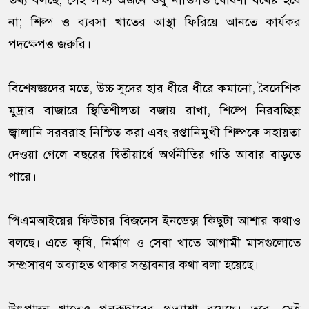
তথ্য বলছে, সেই লক্ষ্য অর্জনে শুধু নীতিগত ঘোষণা যথেষ্ট হবে
না; শিল্প ও ব্যবসা খাতের আস্থা ফিরিয়ে আনতে কার্যকর
পদক্ষেপও জরুরি।
বিশেষজ্ঞদের মতে, উচ্চ সুদের হার ধীরে ধীরে কমানো, বৈদেশিক
মুদ্রার বাজারে স্থিতিশীলতা বজায় রাখা, শিল্পে নিরবচ্ছিন্ন
জ্বালানি সরবরাহ নিশ্চিত করা এবং রপ্তানিমুখী শিল্পকে সহায়তা
দেওয়া গেলে বছরের দ্বিতীয়ার্ধে অর্থনীতির গতি আবার বাড়তে
পারে।
পিএমআইয়ের ফিউচার বিজনেস ইনডেক্স কিছুটা আশার কথাও
বলছে। এতে কৃষি, নির্মাণ ও সেবা খাতে আগামী মাসগুলোতে
সম্প্রসারণ অব্যাহত থাকার সম্ভাবনার কথা বলা হয়েছে।