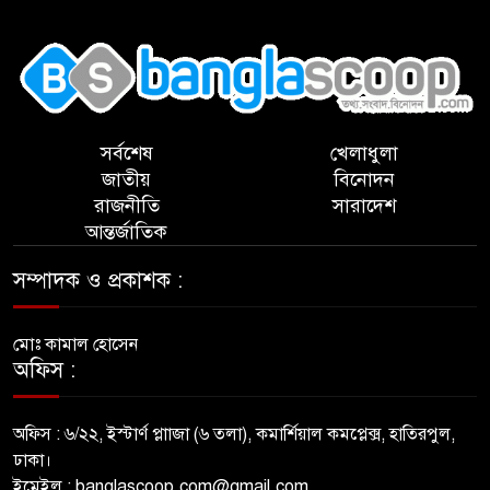
,
সর্বশেষ
খেলাধুলা
জাতীয়
বিনোদন
রাজনীতি
সারাদেশ
আন্তর্জাতিক
সম্পাদক ও প্রকাশক :
মোঃ কামাল হোসেন
অফিস :
অফিস : ৬/২২, ইস্টার্ণ প্লাাজা (৬ তলা), কমার্শিয়াল কমপ্লেক্স, হাতিরপুল,
ঢাকা।
ইমেইল : banglascoop.com@gmail.com