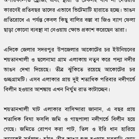
অপরিকল্পিত ড্রেজিং এবং স্থায়ী ও টেকসই বাঁধ না দেওয়ার
কারণেই প্রতিবছর তাদের এভাবে ভিটেমাটি হারাতে হচ্ছে। ভাঙন
প্রতিরোধে এ পর্যন্ত কেবল কিছু বালির বস্তা বা জিও ব্যাগ ফেলা
ছাড়া কোনো ব্যবস্থা না নেওয়ায় ক্ষোভ প্রকাশ করেছেন তারা।
এদিকে জেলার সদরপুর উপজেলার আকোটের চর ইউনিয়নের
শয়তানখালী ও ছলেনামা গ্রাম এলাকায় নতুন করে পদ্মা নদীর
ভাঙন দেখা দিয়েছে। তীব্র ঝুঁকিতে রয়েছে আকোটের চর
গুচ্ছগ্রামটি। এসব এলাকার প্রায় দুই শতাধিক পরিবার নদীগর্ভে
বিলীন হওয়ার আশঙ্কায় এখন নির্ঘুম রাত কাটাচ্ছেন।
শয়তানখালী ঘাট এলাকার বাসিন্দারা জানান, এ বছর প্রায়
শতাধিক বিঘা ফসলি জমি ও গাছপালা নদীগর্ভে বিলীন হয়ে
গেছে। জমিতে রোপণ করা পাট, তিল ও ইরি ধান হারিয়ে