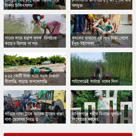
​চাঁদপুরে ফের চালু হচ্ছে শতবর্ষী ‘দুই
​চলনবিলের জলাশয়ে ৫০ মণ পোনা মাছ
টাকার চিকিৎসালয়’
অবমুক্ত
সারের দামে হতাশ কৃষক: ডিলারের
​কৃষকের জমানো দুই লাখ টাকা খেলো
কাছেও মিলছে না সার
ইঁদুর-উইপোকা
৮২২ কোটি টাকা ব্যয়ে সড়ক নির্মাণে
ধীরগতি, বাড়ছে জনভোগান্তি
পাটক্ষেতেই কাটছে ওদের দিন!
দাঁড়িয়ে থাকা ট্রাকে আরেক ট্রাকের ধাক্কা,
​মানিকগঞ্জে শহীদ মিনারে ঝুলছিল
বাবা-ছেলেসহ নিহত ৩
কিশোরের মরদেহ