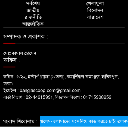
সর্বশেষ
খেলাধুলা
জাতীয়
বিনোদন
রাজনীতি
সারাদেশ
আন্তর্জাতিক
সম্পাদক ও প্রকাশক :
মোঃ কামাল হোসেন
অফিস :
অফিস : ৬/২২, ইস্টার্ণ প্লাাজা (৬ তলা), কমার্শিয়াল কমপ্লেক্স, হাতিরপুল,
ঢাকা।
ইমেইল : banglascoop.com@gmail.com
বার্তা বিভাগ : 02-44615991, বিজ্ঞাপন বিভাগ : 01715908959
© All rights reserved © BanglaScoop
সংবাদ শিরোনাম :
​আলেম-ওলামাদের সঙ্গে নিয়ে কাজ করতে চাই: প্রধানমন্ত্রী
ThemesBazar.com
NewsScript Developed BY