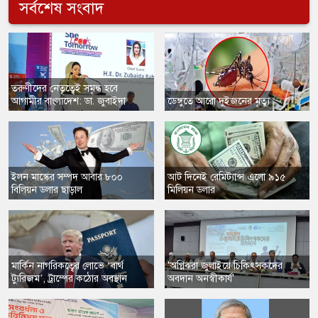
সর্বশেষ সংবাদ
​তরুণীদের নেতৃত্বেই সমৃদ্ধ হবে
আগামীর বাংলাদেশ: ডা. জুবাইদা
​ডেঙ্গুতে আরো দুইজনের মৃত্যু
​ইলন মাস্কের সম্পদ আবার ৮০০
​আট দিনেই রেমিট্যান্স এলো ৯১৫
বিলিয়ন ডলার ছাড়াল
মিলিয়ন ডলার
​মার্কিন নাগরিকত্বের লোভে ‘বার্থ
'অগ্নিঝরা জুলাইয়ে চিকিৎসকদের
ট্যুরিজম’, ট্রাম্পের কঠোর অবস্থান
অবদান অনস্বীকার্য'