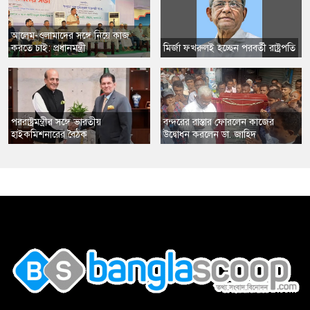
​আলেম-ওলামাদের সঙ্গে নিয়ে কাজ
করতে চাই: প্রধানমন্ত্রী
​মির্জা ফখরুলই হচ্ছেন পরবর্তী রাষ্ট্রপতি
​পররাষ্ট্রমন্ত্রীর সঙ্গে ভারতীয়
​বন্দরের রাস্তার ফোরলেন কাজের
হাইকমিশনারের বৈঠক
উদ্বোধন করলেন ডা. জাহিদ
,