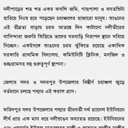
নদীপাড়ের শত শত একর ফসলি জমি, গাছপালা ও বসতভিটা
হারিয়ে নিঃস্ব হয়ে পড়েছেন চরাঞ্চলের হাজারো মানুষ। ভাঙনের
এই তীব্রতা বাড়ায় চরম আতঙ্কে দিন কাটানো নদীতীরের
বাসিন্দারা জরুরি ভিত্তিতে তাদের ঘরবাড়ি নিরাপদ স্থানে সরিয়ে
নিচ্ছেন। একইসঙ্গে ভাঙনের চরম ঝুঁকিতে রয়েছে একাধিক
সরকারি প্রাথমিক বিদ্যালয়, কমিউনিটি ক্লিনিক, মসজিদ ও
গুচ্ছগ্রামসহ বহু গুরুত্বপূর্ণ স্থাপনা।
জেলার সদর ও সদরপুর উপজেলার বিস্তীর্ণ চরাঞ্চল জুড়ে
বর্তমানে চলছে পদ্মার এই করাল গ্রাস।
ফরিদপুর সদর উপজেলার পদ্মার তীরবর্তী নর্থ চ্যানেল ইউনিয়নে
দীর্ঘ প্রায় এক মাস ধরে নদীভাঙন অব্যাহত রয়েছে। ইউনিয়নের