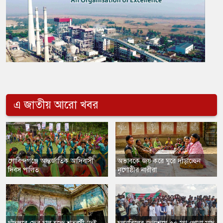
এ জাতীয় আরো খবর
​গোবিন্দগঞ্জে আন্তর্জাতিক আদিবাসী
অভাবকে জয় করে ঘুরে দাঁড়াচ্ছেন
দিবস পালিত
নৃগোষ্ঠীর নারীরা