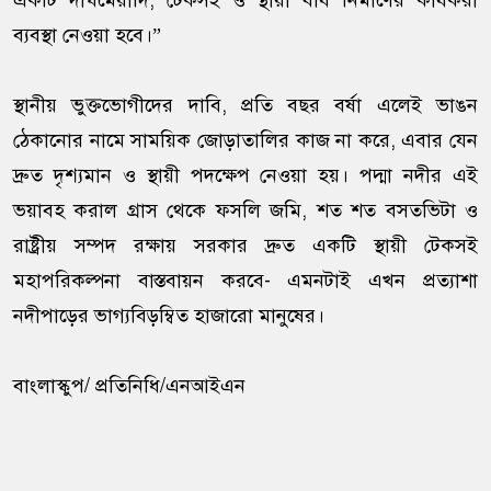
একটি দীর্ঘমেয়াদি, টেকসই ও স্থায়ী বাঁধ নির্মাণের কার্যকরী
ব্যবস্থা নেওয়া হবে।”
স্থানীয় ভুক্তভোগীদের দাবি, প্রতি বছর বর্ষা এলেই ভাঙন
ঠেকানোর নামে সাময়িক জোড়াতালির কাজ না করে, এবার যেন
দ্রুত দৃশ্যমান ও স্থায়ী পদক্ষেপ নেওয়া হয়। পদ্মা নদীর এই
ভয়াবহ করাল গ্রাস থেকে ফসলি জমি, শত শত বসতভিটা ও
রাষ্ট্রীয় সম্পদ রক্ষায় সরকার দ্রুত একটি স্থায়ী টেকসই
মহাপরিকল্পনা বাস্তবায়ন করবে- এমনটাই এখন প্রত্যাশা
নদীপাড়ের ভাগ্যবিড়ম্বিত হাজারো মানুষের।
বাংলাস্কুপ/ প্রতিনিধি/এনআইএন