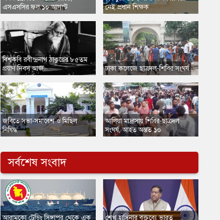
এসএসসির ফল ১০ আগস্ট
নেই প্রধান শিক্ষক
​বিশ্বকবি রবীন্দ্রনাথ ঠাকুরের ৮৫তম
প্রয়াণ দিবস আজ
ঢাকা কলেজে ছাত্রদল-শিবির সংঘর্ষ
​জবিতে সভা-সমাবেশ ও মিছিল
আলিয়া মাদ্রাসায় শিবির-ছাত্রদল
নিষিদ্ধ
সংঘর্ষ, আহত অন্তত ১০
সর্বশেষ সংবাদ
​আরামকো ট্রেডিং সিঙ্গাপুর থেকে এক
শেখ হাসিনার বক্তব্যে ভারত