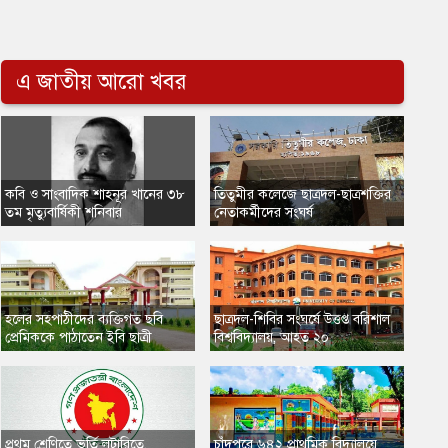
এ জাতীয় আরো খবর
​ক‌বি ও সাংবা‌দিক শাহনূর খা‌নের ৩৮
​তিতুমীর কলেজে ছাত্রদল-ছাত্রশক্তির
তম মৃত্যুবার্ষিকী শনিবার
নেতাকর্মীদের সংঘর্ষ
হলের সহপাঠীদের ব্যক্তিগত ছবি
​ছাত্রদল-শিবির সংঘর্ষে উত্তপ্ত বরিশাল
প্রেমিককে পাঠাতেন ইবি ছাত্রী
বিশ্ববিদ্যালয়, আহত ২০
প্রথম শ্রেণিতে ভর্তি লটারিতে,
চাঁদপুরে ৬৪২ প্রাথমিক বিদ্যালয়ে