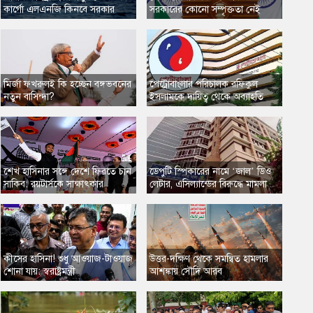
কার্গো এলএনজি কিনবে সরকার
সরকারের কোনো সম্পৃক্ততা নেই
মির্জা ফখরুলই কি হচ্ছেন বঙ্গভবনের
​পেট্রোবাংলার পরিচালক রফিকুল
নতুন বাসিন্দা?
ইসলামকে দায়িত্ব থেকে অব্যাহতি
​শেখ হাসিনার সঙ্গে দেশে ফিরতে চান
​ডেপুটি স্পিকারের নামে ‘জাল’ ডিও
সাকিব: রয়টার্সকে সাক্ষাৎকার
লেটার, এসিল্যান্ডের বিরুদ্ধে মামলা
​কীসের হাসিনা! শুধু আওয়াজ-টাওয়াজ
​উত্তর-দক্ষিণ থেকে সমন্বিত হামলার
শোনা যায়: স্বরাষ্ট্রমন্ত্রী
আশঙ্কায় সৌদি আরব