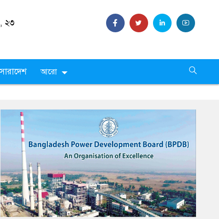
 ,
২৩
সারাদেশ
আরো