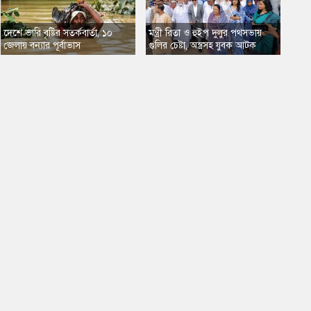
​দেশে ভারি বৃষ্টির সতর্কবার্তা, ১০
​মন্ত্রী রিতা ও হুইপ দুলুর পথসভায়
জেলায় বন্যার পূর্বাভাস
গুলির চেষ্টা, অস্ত্রসহ যুবক আটক