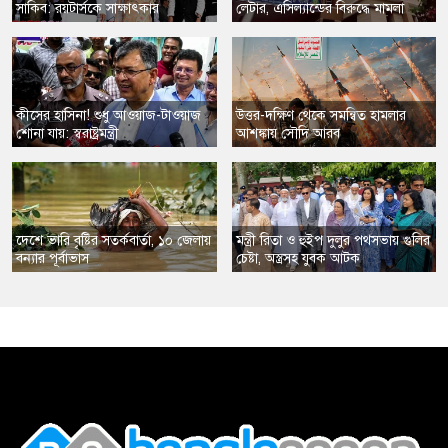
সাকিব: রয়টার্সকে সাক্ষাৎকার
লেটার, এসিল্যান্ডের বিরুদ্ধে মামলা
​কীসের হাসিনা! শুধু আওয়াজ-টাওয়াজ
​উত্তর-দক্ষিণ থেকে সমন্বিত হামলার
শোনা যায়: স্বরাষ্ট্রমন্ত্রী
আশঙ্কায় সৌদি আরব
​দেশে ভারি বৃষ্টির সতর্কবার্তা, ১০ জেলায়
​মন্ত্রী রিতা ও হুইপ দুলুর পথসভায় গুলির
বন্যার পূর্বাভাস
চেষ্টা, অস্ত্রসহ যুবক আটক
,