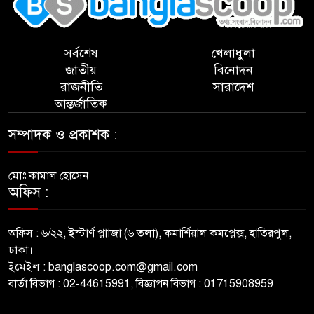
সর্বশেষ
খেলাধুলা
জাতীয়
বিনোদন
রাজনীতি
সারাদেশ
আন্তর্জাতিক
সম্পাদক ও প্রকাশক :
মোঃ কামাল হোসেন
অফিস :
অফিস : ৬/২২, ইস্টার্ণ প্লাাজা (৬ তলা), কমার্শিয়াল কমপ্লেক্স, হাতিরপুল,
ঢাকা।
ইমেইল : banglascoop.com@gmail.com
বার্তা বিভাগ : 02-44615991, বিজ্ঞাপন বিভাগ : 01715908959