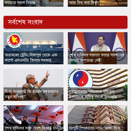
সবচেয়ে সফল সিদ্ধান্ত
আজ বিশ্ব বাবা দিবস
সর্বশেষ সংবাদ
​আরামকো ট্রেডিং সিঙ্গাপুর থেকে এক
শেখ হাসিনার বক্তব্যে ভারত সরকারের
কার্গো এলএনজি কিনবে সরকার
কোনো সম্পৃক্ততা নেই
মির্জা ফখরুলই কি হচ্ছেন বঙ্গভবনের
​পেট্রোবাংলার পরিচালক রফিকুল
নতুন বাসিন্দা?
ইসলামকে দায়িত্ব থেকে অব্যাহতি
​শেখ হাসিনার সঙ্গে দেশে ফিরতে চান
​ডেপুটি স্পিকারের নামে ‘জাল’ ডিও