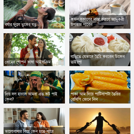
কখন সকালের নাস্তা করলে জাদুকরী
বর্ষার ফুলে ত্বকের যত্ন
উপকার পাবেন
বাড়িতে যেভাবে তৈরি করবেন চিকেন
প্রেমের গোপন ভাষা আইসক্রিম
তাইপো
প্রিয় দল হারলে আমরা এত কষ্ট পাই
পাকা আম দিয়ে পাটিসাপটা তৈরির
কেন?
রেসিপি জেনে নিন
ভালোবাসার বিয়ে কেন হতে পারে