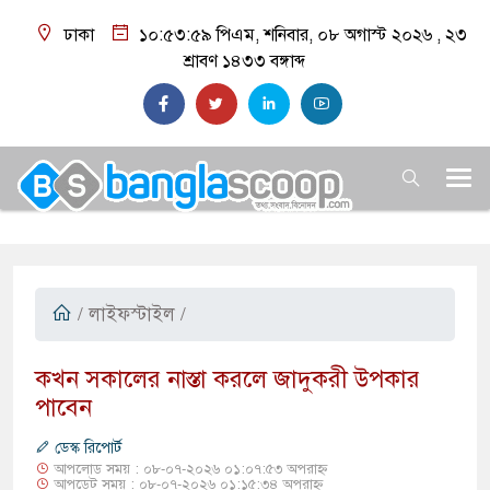
ঢাকা
১০:৫৪:০০ পিএম
, শনিবার, ০৮ অগাস্ট ২০২৬ ,
২৩
শ্রাবণ ১৪৩৩
বঙ্গাব্দ
/
লাইফস্টাইল
/
কখন সকালের নাস্তা করলে জাদুকরী উপকার
পাবেন
ডেস্ক রিপোর্ট
আপলোড সময় : ০৮-০৭-২০২৬ ০১:০৭:৫৩ অপরাহ্ন
আপডেট সময় : ০৮-০৭-২০২৬ ০১:১৫:৩৪ অপরাহ্ন