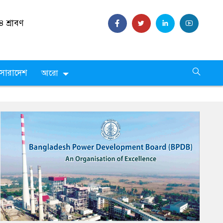
৪ শ্রাবণ
সারাদেশ
আরো