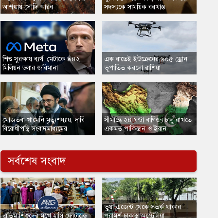
আশঙ্কায় সৌদি আরব
সদস্যকে সাময়িক বরখাস্ত
​শিশু সুরক্ষায় ব্যর্থ, মেটাকে ৯৪২
​এক রাতেই ইউক্রেনের ৬০৫ ড্রোন
মিলিয়ন ডলার জরিমানা
ভূপাতিত করলো রাশিয়া
মোজতবা খামেনি মৃত্যুশয্যায়, দাবি
​সীমান্তে ২৪ ঘণ্টা বাণিজ্য চালু রাখতে
বিরোধীপন্থি সংবাদমাধ্যমের
একমত পাকিস্তান ও ইরান
সর্বশেষ সংবাদ
ভুয়া এজেন্ট থেকে সতর্ক থাকার
এতিম শিশুদের মুখে হাসি ফোটাচ্ছে
পরামর্শ ঢাকাস্থ অস্ট্রেলিয়া