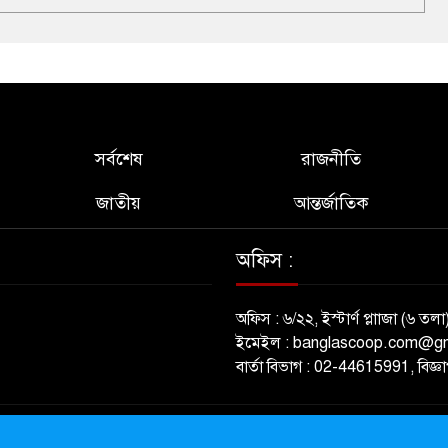
সর্বশেষ
রাজনীতি
জাতীয়
আন্তর্জাতিক
অফিস :
অফিস : ৬/২২, ইস্টার্ণ প্লাাজা (৬ তলা
ইমেইল : banglascoop.com@g
বার্তা বিভাগ : 02-44615991, বিজ