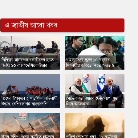
এ জাতীয় আরো খবর
লিবিয়ায় মানবপাচারকারীদের হাতে
থাইল্যান্ডের স্কুলে ১৪ বছরের
জিম্মি ১৩ বাংলাদেশিকে উদ্ধার
শিক্ষার্থীর গুলিতে নিহত অন্তত ৬
গ্রিসের উপকূলে ২ শতাধিক অভিবাসী
মোদি-নেতানিয়াহুর ফোনালাপ, যুদ্ধ
উদ্ধার, বেশিরভাগই বাংলাদেশি
নিয়ে আলোচনা
​উত্তর-দক্ষিণ থেকে সমন্বিত হামলার
​পুলিশ স্টেশনে ধর্ষণ, ৭৮ কর্মকর্তা-