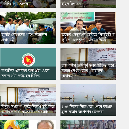
এবিজি ফাউন্ডেশন
হাইকমিশনের
জুলাই যোদ্ধাদের পাশে দাঁড়ালেন
তথ্যের সেতুবন্ধন তৈরিতে পিআইডি’র
প্রধানমন্ত্রী
ভূমিকা গুরুত্বপূর্ণ : তথ্য প্রতিমন্ত্রী
রাজধানীর ত্রুটিপূর্ণ ভবন চিহ্নিত করে
আবাসিক এলাকায় রাত ৯টা থেকে
ব্যবস্থা নেওয়া হচ্ছে : রাজউক
সকাল ৬টা পর্যন্ত হর্ন নিষিদ্ধ
চেয়ারম্যান
বিদ্যুৎ সংযোগ কেটে দিলেও চুরি করে
১০৫ দিনের নিষেধাজ্ঞা শেষে কাপ্তাই
আবার লাগায়: রাজউক চেয়ারম্যান
হ্রদে নামার অপেক্ষায় জেলেরা