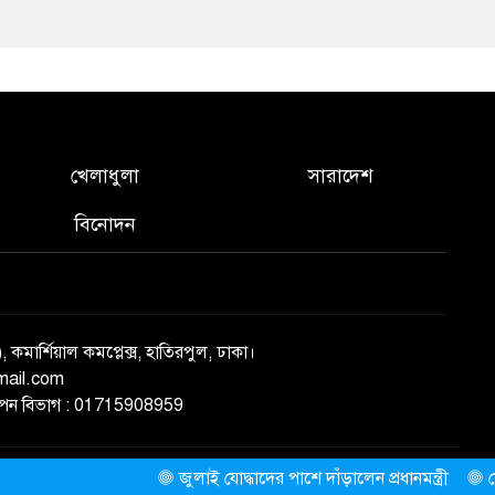
খেলাধুলা
সারাদেশ
বিনোদন
), কমার্শিয়াল কমপ্লেক্স, হাতিরপুল, ঢাকা।
mail.com
্ঞাপন বিভাগ : 01715908959
জুলাই যোদ্ধাদের পাশে দাঁড়ালেন প্রধানমন্ত্রী
মোটরসাইক
ThemesBazar.com
NewsScript Developed BY