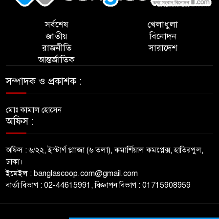
সর্বশেষ
খেলাধুলা
জাতীয়
বিনোদন
রাজনীতি
সারাদেশ
আন্তর্জাতিক
সম্পাদক ও প্রকাশক :
মোঃ কামাল হোসেন
অফিস :
অফিস : ৬/২২, ইস্টার্ণ প্লাাজা (৬ তলা), কমার্শিয়াল কমপ্লেক্স, হাতিরপুল,
ঢাকা।
ইমেইল : banglascoop.com@gmail.com
বার্তা বিভাগ : 02-44615991, বিজ্ঞাপন বিভাগ : 01715908959