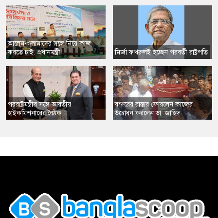
​আলেম-ওলামাদের সঙ্গে নিয়ে কাজ
করতে চাই: প্রধানমন্ত্রী
​মির্জা ফখরুলই হচ্ছেন পরবর্তী রাষ্ট্রপতি
​পররাষ্ট্রমন্ত্রীর সঙ্গে ভারতীয়
​বন্দরের রাস্তার ফোরলেন কাজের
হাইকমিশনারের বৈঠক
উদ্বোধন করলেন ডা. জাহিদ
,