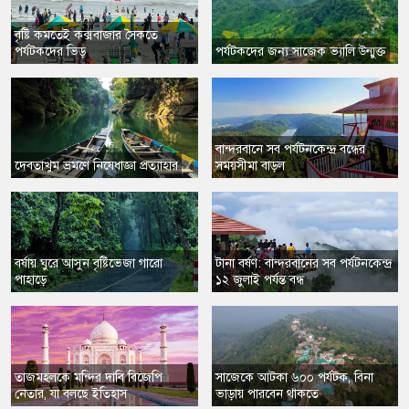
বৃষ্টি কমতেই কক্সবাজার সৈকতে
পর্যটকদের ভিড়
​পর্যটকদের জন্য সাজেক ভ্যালি উন্মুক্ত
​বান্দরবানে সব পর্যটনকেন্দ্র বন্ধের
​দেবতাখুম ভ্রমণে নিষেধাজ্ঞা প্রত্যাহার
সময়সীমা বাড়ল
বর্ষায় ঘুরে আসুন বৃষ্টিভেজা গারো
​টানা বর্ষণ: বান্দরবানের সব পর্যটনকেন্দ্র
পাহাড়ে
১২ জুলাই পর্যন্ত বন্ধ
তাজমহলকে মন্দির দাবি বিজেপি
সাজেকে আটকা ৬০০ পর্যটক, বিনা
নেতার, যা বলছে ইতিহাস
ভাড়ায় পারবেন থাকতে