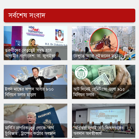
সর্বশেষ সংবাদ
​তরুণীদের নেতৃত্বেই সমৃদ্ধ হবে
আগামীর বাংলাদেশ: ডা. জুবাইদা
​ডেঙ্গুতে আরো দুইজনের মৃত্যু
​ইলন মাস্কের সম্পদ আবার ৮০০
​আট দিনেই রেমিট্যান্স এলো ৯১৫
বিলিয়ন ডলার ছাড়াল
মিলিয়ন ডলার
​মার্কিন নাগরিকত্বের লোভে ‘বার্থ
'অগ্নিঝরা জুলাইয়ে চিকিৎসকদের
ট্যুরিজম’, ট্রাম্পের কঠোর অবস্থান
অবদান অনস্বীকার্য'