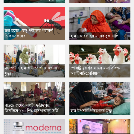
​জ্বর হলেই ডেঙ্গু পরীক্ষার পরামর্শ
চিকিৎসকদের
​হাম : আরও ছয় মায়ের বুক খালি
২৪ ঘণ্টায় হাম ও উপসর্গে ৪ জনের
​পোলট্রি মুরগির মাংসে মাত্রাতিরিক্ত
মৃত্যু
অ্যান্টিমাইক্রোবিয়াল
বাড়ছে হামের দাপট: ফরিদপুরে
তিনদিনে ১১০ শিশু হাসপাতালে ভর্তি
​হাম উপসর্গে পাঁচজনের মৃত্যু