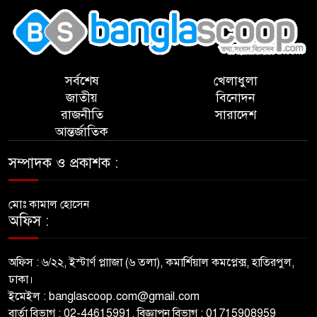
সর্বশেষ
খেলাধুলা
জাতীয়
বিনোদন
রাজনীতি
সারাদেশ
আন্তর্জাতিক
সম্পাদক ও প্রকাশক :
মোঃ কামাল হোসেন
অফিস :
অফিস : ৬/২২, ইস্টার্ণ প্লাাজা (৬ তলা), কমার্শিয়াল কমপ্লেক্স, হাতিরপুল,
ঢাকা।
ইমেইল : banglascoop.com@gmail.com
বার্তা বিভাগ : 02-44615991, বিজ্ঞাপন বিভাগ : 01715908959