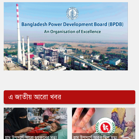
এ জাতীয় আরো খবর
​হাম উপসর্গে আরো ছয়জনের মৃত্যু
​হাম উপসর্গে আরও তিন মৃত্যু