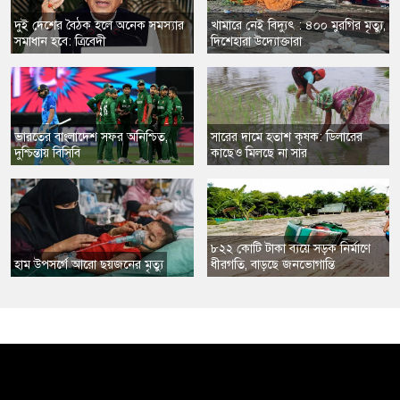
​দুই দেশের বৈঠক হলে অনেক সমস্যার
খামারে নেই বিদ্যুৎ : ৪০০ মুরগির মৃত্যু,
সমাধান হবে: ত্রিবেদী
দিশেহারা উদ্যোক্তারা
ভারতের বাংলাদেশ সফর অনিশ্চিত,
সারের দামে হতাশ কৃষক: ডিলারের
দুশ্চিন্তায় বিসিবি
কাছেও মিলছে না সার
৮২২ কোটি টাকা ব্যয়ে সড়ক নির্মাণে
​হাম উপসর্গে আরো ছয়জনের মৃত্যু
ধীরগতি, বাড়ছে জনভোগান্তি
,