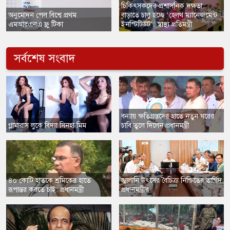
চিকিৎসকদের প্রশাসনিক দক্ষতা
অনুমোদন পেল বিশ্বে প্রথম
বাড়াতে চালু হচ্ছে ‘হেলথ ম্যানেজমেন্ট
এমআরএনএ ফ্লু টিকা
ইনস্টিটিউট’: স্বাস্থ্য প্রতিমন্ত্রী
সর্বশেষ সংবাদ
বন্যায় ক্ষতিগ্রস্তদের হাতে নতুন ঘরের
​গ্লামারাস লুকে বিদ্যা সিনহা মিম
চাবি তুলে দিলেন প্রধানমন্ত্রী
​৪০ কোটি হাতকে শ্রমিকের হাতে
​জ্বালানি উৎসের বৈচিত্র্য নিশ্চিতের তাগিদ
রূপান্তর করতে চাই: প্রধানমন্ত্রী
প্রধানমন্ত্রীর