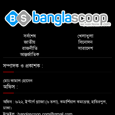
,
সর্বশেষ
খেলাধুলা
জাতীয়
বিনোদন
রাজনীতি
সারাদেশ
আন্তর্জাতিক
সম্পাদক ও প্রকাশক :
মোঃ কামাল হোসেন
অফিস :
অফিস : ৬/২২, ইস্টার্ণ প্লাাজা (৬ তলা), কমার্শিয়াল কমপ্লেক্স, হাতিরপুল,
ঢাকা।
ইমেইল : banglascoop.com@gmail.com