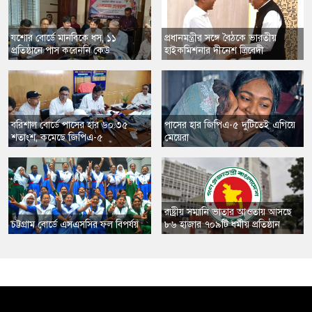
যশোর বোর্ডে মানবিকে ধস, ১১
প্রধানমন্ত্রীর সঙ্গে বৈঠকে ভারতীয়
প্রতিষ্ঠানে পাস করেননি কেউ
হাইকমিশনার দীনেশ ত্রিবেদী
বরিশাল বোর্ডে পাসের হার ৬০.৩৫
পাসের হার জিপিএ-৫ দুটিতেই এগিয়ে
শতাংশ, কমেছে জিপিএ-৫
মেয়েরা
রাষ্ট্রীয় সম্মানি ভাতার আওতায় আসছে
চট্টগ্রাম বোর্ডে এসএসসির ফল বিপর্যয়
৮৬ হাজার ৭০৯টি ধর্মীয় প্রতিষ্ঠান