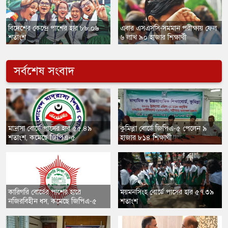
বিদেশের কেন্দ্রে পাশের হার ৮৮.০৬
এবার এসএসসি-সমমান পরীক্ষায় ফেল
শতাংশ
৬ লাখ ৯০ হাজার শিক্ষার্থী
সর্বশেষ সংবাদ
মাদ্রাসা বোর্ডে পাসের হার ৫৫.৪৯
কুমিল্লা বোর্ডে জিপিএ-৫ পেলেন ৯
শতাংশ, কমেছে জিপিএ-৫
হাজার ৮১৪ শিক্ষার্থী
কারিগরি বোর্ডের পাশের হারে
ময়মনসিংহ বোর্ডে পাসের হার ৫৭.৩৯
নজিরবিহীন ধস, কমেছে জিপিএ-৫
শতাংশ