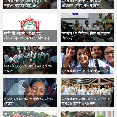
মাদ্রাসা বোর্ডে পাসের হার ৫৫.৪৯
এসএসসি পরীক্ষায় এবার ৩১২
শতাংশ, কমেছে জিপিএ-৫
প্রতিষ্ঠানে কেউই পাশ করেনি
কারিগরি বোর্ডের পাশের হারে
ফলাফল পুনঃনিরীক্ষণ নিয়ে যা বললেন
নজিরবিহীন ধস, কমেছে জিপিএ-৫
শিক্ষামন্ত্রী
ময়মনসিংহ বোর্ডে পাসের হার ৫৭.৩৯
শতাংশ
এসএসসির ফল জানা যাবে তিনভাবে
পাসের হার জিপিএ-৫ দুটিতেই এগিয়ে
এসএসসিতে এবার জিপিএ-৫ পেল ১
মেয়েরা
লাখ ১৬ হাজার ৬৭৬ জন