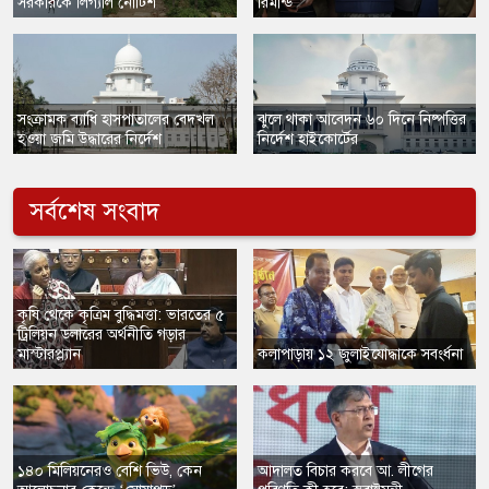
সরকারকে লিগ্যাল নোটিশ
রিমান্ড
​সংক্রামক ব্যাধি হাসপাতালের বেদখল
ঝুলে থাকা আবেদন ৬০ দিনে নিষ্পত্তির
হওয়া জমি উদ্ধারের নির্দেশ
নির্দেশ হাইকোর্টের
সর্বশেষ সংবাদ
কৃষি থেকে কৃত্রিম বুদ্ধিমত্তা: ভারতের ৫
ট্রিলিয়ন ডলারের অর্থনীতি গড়ার
মাস্টারপ্ল্যান
​কলাপাড়ায় ১২ জুলাইযোদ্ধাকে সবংর্ধনা
​১৪০ মিলিয়নেরও বেশি ভিউ, কেন
​আদালত বিচার করবে আ. লীগের