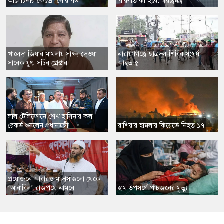
আলোচনার কেন্দ্রে ‘সোয়াপড’
পরিণতি কী হবে: স্বরাষ্ট্রমন্ত্রী
​খালেদা জিয়ার মামলায় সাক্ষ্য দেওয়া
​নারায়ণগঞ্জে ছাত্রদল-শিবির সংঘর্ষ,
সাবেক যুগ্ম সচিব গ্রেপ্তার
আহত ৫
​লাল টেলিফোনে শেখ হাসিনার কল
রেকর্ড শুনলেন প্রধানমন্ত্রী
​রাশিয়ার হামলায় কিয়েভে নিহত ১৭
​প্রয়োজনে আবারও মাদ্রাসাগুলো থেকে
‘আবাবিল’ রাজপথে নামবে
​হাম উপসর্গে পাঁচজনের মৃত্যু