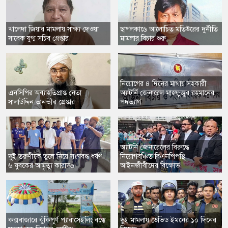
​খালেদা জিয়ার মামলায় সাক্ষ্য দেওয়া
ছাগলকাণ্ডে আলোচিত মতিউরের দুর্নীতি
সাবেক যুগ্ম সচিব গ্রেপ্তার
মামলার বিচার শুরু
নিয়োগের ৪ দিনের মাথায় সহকারী
এনসিপির অব্যাহতিপ্রাপ্ত নেতা
অ্যাটর্নি জেনারেল মাহফুজুর রহমানের
সালাউদ্দিন তানভীর গ্রেপ্তার
পদত্যাগ
​অ্যাটর্নি জেনারেলের বিরুদ্ধে
দুই তরুণীকে তুলে নিয়ে সংঘবদ্ধ ধর্ষণ:
নিয়োগবঞ্চিত বিএনপিপন্থি
৬ যুবকের আমৃত্যু কারাদণ্ড
আইনজীবীদের বিক্ষোভ
কক্সবাজারে ঝুঁকিপূর্ণ প্যারাসেইলিং বন্ধে
​দুই মামলায় ডেভিড ইমনের ১০ দিনের