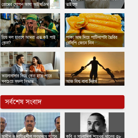
প্রেমের গোপন ভাষা আইসক্রিম
তাইপো
প্রিয় দল হারলে আমরা এত কষ্ট পাই
পাকা আম দিয়ে পাটিসাপটা তৈরির
কেন?
রেসিপি জেনে নিন
ভালোবাসার বিয়ে কেন হতে পারে
সবচেয়ে সফল সিদ্ধান্ত
আজ বিশ্ব বাবা দিবস
সর্বশেষ সংবাদ
স্বাধীন ও দায়িত্বশীল গণমাধ্যম গঠনে
​ক‌বি ও সাংবা‌দিক শাহনূর খা‌নের ৩৮