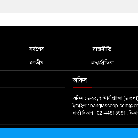
সর্বশেষ
রাজনীতি
জাতীয়
আন্তর্জাতিক
অফিস :
অফিস : ৬/২২, ইস্টার্ণ প্লাাজা (৬ তলা
ইমেইল : banglascoop.com@g
বার্তা বিভাগ : 02-44615991, বিজ