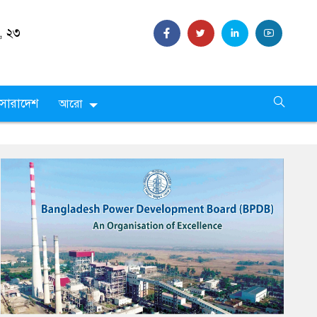
 ,
২৩
সারাদেশ
আরো