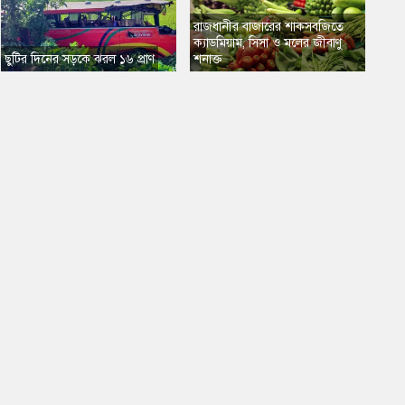
রাজধানীর বাজারের শাকসবজিতে
ক্যাডমিয়াম, সিসা ও মলের জীবাণু
ছুটির দিনের সড়কে ঝরল ১৬ প্রাণ
শনাক্ত