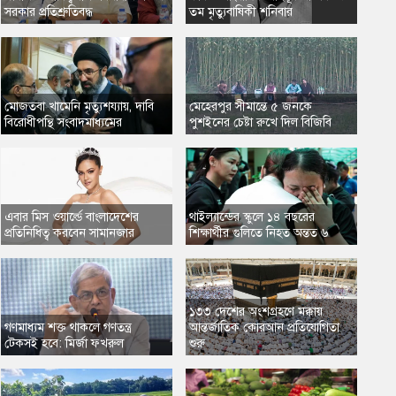
সরকার প্রতিশ্রুতিবদ্ধ
তম মৃত্যুবাষিকী শনিবার
মোজতবা খামেনি মৃত্যুশয্যায়, দাবি
মেহেরপুর সীমান্তে ৫ জনকে
বিরোধীপন্থি সংবাদমাধ্যমের
পুশইনের চেষ্টা রুখে দিল বিজিবি
​এবার মিস ওয়ার্ল্ডে বাংলাদেশের
থাইল্যান্ডের স্কুলে ১৪ বছরের
প্রতিনিধিত্ব করবেন সামানজার
শিক্ষার্থীর গুলিতে নিহত অন্তত ৬
১৩৩ দেশের অংশগ্রহণে মক্কায়
গণমাধ্যম শক্ত থাকলে গণতন্ত্র
আন্তর্জাতিক কোরআন প্রতিযোগিতা
টেকসই হবে: মির্জা ফখরুল
শুরু