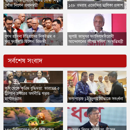
​জুলাই গণঅভ্যুত্থানে আহত যোদ্ধা মিতুর
খোঁজ নিলেন প্রধানমন্ত্রী
১২৮ ওমরাহ এজেন্সির তালিকা প্রকাশ
​শেখ হাসিনা ইতিহাসের নিকৃষ্টতম ও
​জুলাই জাদুঘর ফ্যাসিবাদবিরোধী
ঘৃণ্য ফ্যাসিস্ট ছিলেন: রিজভী
আন্দোলনের জীবন্ত দলিল: সংস্কৃতিমন্ত্রী
সর্বশেষ সংবাদ
কৃষি থেকে কৃত্রিম বুদ্ধিমত্তা: ভারতের ৫
ট্রিলিয়ন ডলারের অর্থনীতি গড়ার
মাস্টারপ্ল্যান
​কলাপাড়ায় ১২ জুলাইযোদ্ধাকে সবংর্ধনা
​১৪০ মিলিয়নেরও বেশি ভিউ, কেন
​আদালত বিচার করবে আ. লীগের