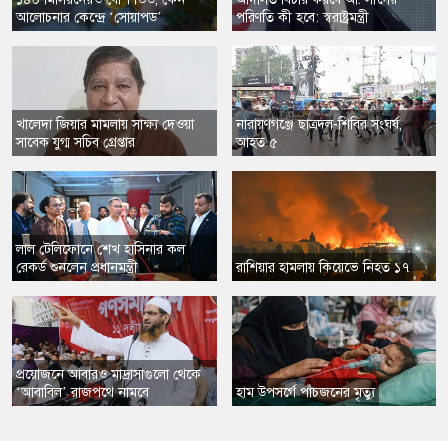
আলোচনার কেন্দ্রে ‘সোয়াপড’
পরিণতি কী হবে: স্বরাষ্ট্রমন্ত্রী
​খালেদা জিয়ার মামলায় সাক্ষ্য দেওয়া
​নারায়ণগঞ্জে ছাত্রদল-শিবির সংঘর্ষ,
সাবেক যুগ্ম সচিব গ্রেপ্তার
আহত ৫
​লাল টেলিফোনে শেখ হাসিনার কল
রেকর্ড শুনলেন প্রধানমন্ত্রী
​রাশিয়ার হামলায় কিয়েভে নিহত ১৭
​প্রয়োজনে আবারও মাদ্রাসাগুলো থেকে
‘আবাবিল’ রাজপথে নামবে
​হাম উপসর্গে পাঁচজনের মৃত্যু