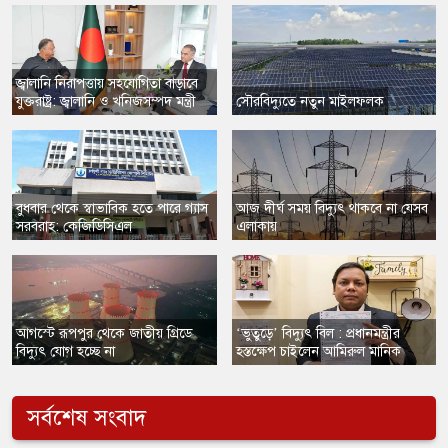
জ্বালানি নিরাপত্তায় সহযোগিতা বাড়াবে
যুক্তরাষ্ট্র: জ্বালানি ও খনিজসম্পদ মন্ত্রী
সৌরবিদ্যুতে নতুন মাইলফলক
বুধবার থেকে স্বাভাবিক হতে পারে গ্যাস
আজ দীর্ঘ সময় বিদ্যুৎ থাকবে না যেসব
সরবরাহ: কেজিডিসিএল
এলাকায়
আগস্টে রূপপুর থেকে জাতীয় গ্রিডে
‘ভুতুড়ে’ বিদ্যুৎ বিল : প্রধানমন্ত্রীর
বিদ্যুৎ যোগ হচ্ছে না
হস্তক্ষেপ চাইলেন আমিরুল মানিক
সর্বশেষ সংবাদ