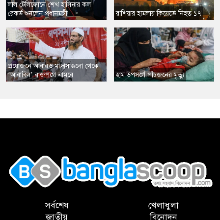
​লাল টেলিফোনে শেখ হাসিনার কল
রেকর্ড শুনলেন প্রধানমন্ত্রী
​রাশিয়ার হামলায় কিয়েভে নিহত ১৭
​প্রয়োজনে আবারও মাদ্রাসাগুলো থেকে
‘আবাবিল’ রাজপথে নামবে
​হাম উপসর্গে পাঁচজনের মৃত্যু
,
সর্বশেষ
খেলাধুলা
জাতীয়
বিনোদন