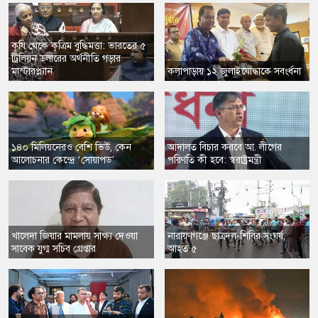
কৃষি থেকে কৃত্রিম বুদ্ধিমত্তা: ভারতের ৫
ট্রিলিয়ন ডলারের অর্থনীতি গড়ার
মাস্টারপ্ল্যান
​কলাপাড়ায় ১২ জুলাইযোদ্ধাকে সবংর্ধনা
​১৪০ মিলিয়নেরও বেশি ভিউ, কেন
​আদালত বিচার করবে আ. লীগের
আলোচনার কেন্দ্রে ‘সোয়াপড’
পরিণতি কী হবে: স্বরাষ্ট্রমন্ত্রী
​খালেদা জিয়ার মামলায় সাক্ষ্য দেওয়া
​নারায়ণগঞ্জে ছাত্রদল-শিবির সংঘর্ষ,
সাবেক যুগ্ম সচিব গ্রেপ্তার
আহত ৫