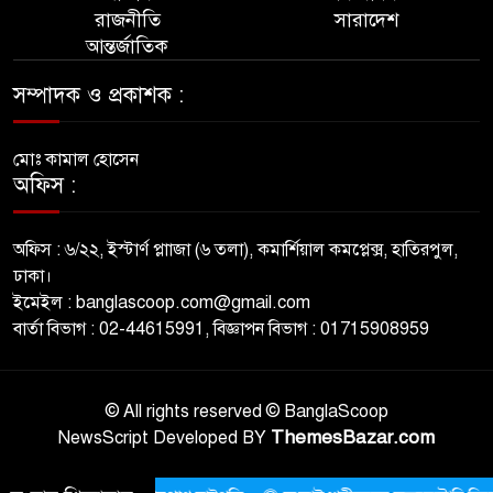
রাজনীতি
সারাদেশ
আন্তর্জাতিক
সম্পাদক ও প্রকাশক :
মোঃ কামাল হোসেন
অফিস :
অফিস : ৬/২২, ইস্টার্ণ প্লাাজা (৬ তলা), কমার্শিয়াল কমপ্লেক্স, হাতিরপুল,
ঢাকা।
ইমেইল : banglascoop.com@gmail.com
বার্তা বিভাগ : 02-44615991, বিজ্ঞাপন বিভাগ : 01715908959
© All rights reserved © BanglaScoop
ThemesBazar.com
NewsScript Developed BY