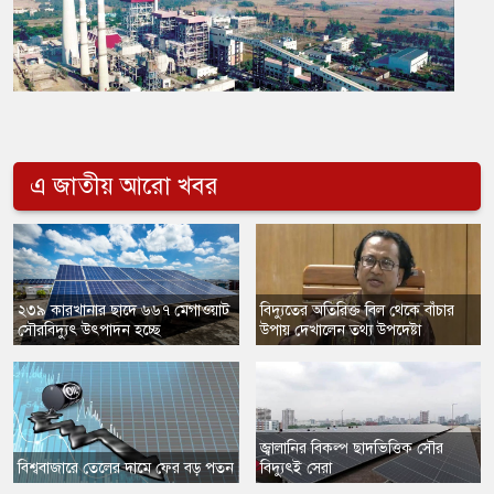
এ জাতীয় আরো খবর
২৩৯ কারখানার ছাদে ৬৬৭ মেগাওয়াট
বিদ্যুতের অতিরিক্ত বিল থেকে বাঁচার
সৌরবিদ্যুৎ উৎপাদন হচ্ছে
উপায় দেখালেন তথ্য উপদেষ্টা
জ্বালানির বিকল্প ছাদভিত্তিক সৌর
বিশ্ববাজারে তেলের দামে ফের বড় পতন
বিদ্যুৎই সেরা