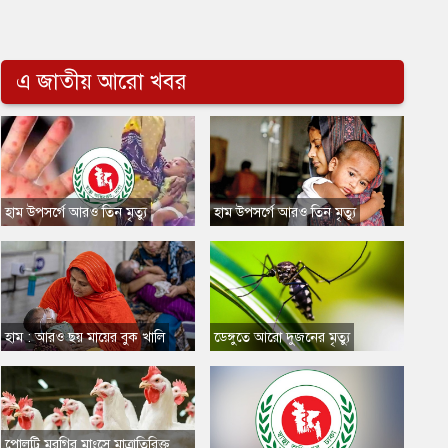
এ জাতীয় আরো খবর
​হাম উপসর্গে আরও তিন মৃত্যু
​হাম উপসর্গে আরও তিন মৃত্যু
​হাম : আরও ছয় মায়ের বুক খালি
​ডেঙ্গুতে আরো দুজনের মৃত্যু
​পোলট্রি মুরগির মাংসে মাত্রাতিরিক্ত