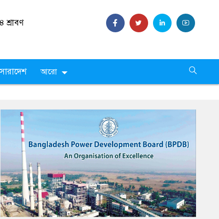
 ,
২৪
সারাদেশ
আরো