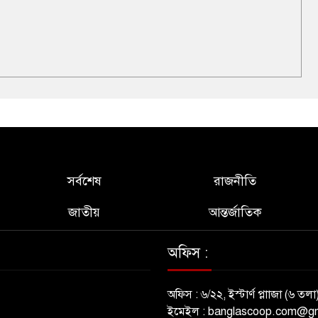
সর্বশেষ
রাজনীতি
জাতীয়
আন্তর্জাতিক
অফিস :
অফিস : ৬/২২, ইস্টার্ণ প্লাাজা (৬ তলা
ইমেইল : banglascoop.com@g