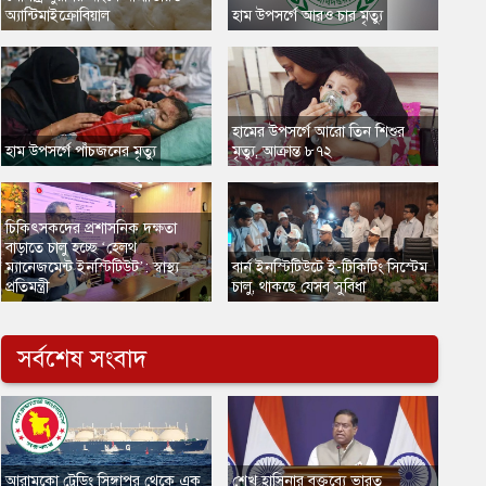
অ্যান্টিমাইক্রোবিয়াল
​হাম উপসর্গে আরও চার মৃত্যু
হামের উপসর্গে আরো তিন শিশুর
​হাম উপসর্গে পাঁচজনের মৃত্যু
মৃত্যু, আক্রান্ত ৮৭২
চিকিৎসকদের প্রশাসনিক দক্ষতা
বাড়াতে চালু হচ্ছে ‘হেলথ
ম্যানেজমেন্ট ইনস্টিটিউট’: স্বাস্থ্য
বার্ন ইনস্টিটিউটে ই-টিকিটিং সিস্টেম
প্রতিমন্ত্রী
চালু, থাকছে যেসব সুবিধা
সর্বশেষ সংবাদ
​আরামকো ট্রেডিং সিঙ্গাপুর থেকে এক
শেখ হাসিনার বক্তব্যে ভারত