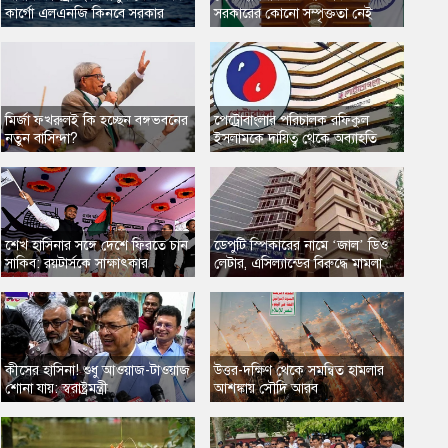
কার্গো এলএনজি কিনবে সরকার
সরকারের কোনো সম্পৃক্ততা নেই
মির্জা ফখরুলই কি হচ্ছেন বঙ্গভবনের
​পেট্রোবাংলার পরিচালক রফিকুল
নতুন বাসিন্দা?
ইসলামকে দায়িত্ব থেকে অব্যাহতি
​শেখ হাসিনার সঙ্গে দেশে ফিরতে চান
​ডেপুটি স্পিকারের নামে ‘জাল’ ডিও
সাকিব: রয়টার্সকে সাক্ষাৎকার
লেটার, এসিল্যান্ডের বিরুদ্ধে মামলা
​কীসের হাসিনা! শুধু আওয়াজ-টাওয়াজ
​উত্তর-দক্ষিণ থেকে সমন্বিত হামলার
শোনা যায়: স্বরাষ্ট্রমন্ত্রী
আশঙ্কায় সৌদি আরব