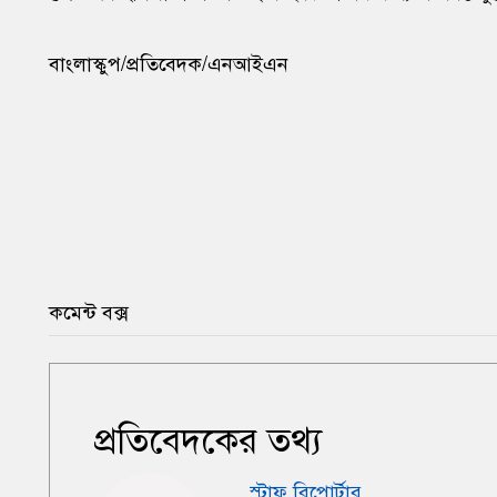
বাংলাস্কুপ/প্রতিবেদক/এনআইএন
কমেন্ট বক্স
প্রতিবেদকের তথ্য
স্টাফ রিপোর্টার