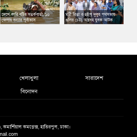
​দেশে ভারি বৃষ্টির সতর্কবার্তা, ১০
​মন্ত্রী রিতা ও হুইপ দুলুর পথসভায়
জেলায় বন্যার পূর্বাভাস
গুলির চেষ্টা, অস্ত্রসহ যুবক আটক
খেলাধুলা
সারাদেশ
বিনোদন
), কমার্শিয়াল কমপ্লেক্স, হাতিরপুল, ঢাকা।
mail.com