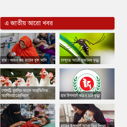
এ জাতীয় আরো খবর
​হাম : আরও ছয় মায়ের বুক খালি
​ডেঙ্গুতে আরো দুজনের মৃত্যু
​পোলট্রি মুরগির মাংসে মাত্রাতিরিক্ত
অ্যান্টিমাইক্রোবিয়াল
​হাম উপসর্গে আরও চার মৃত্যু
হামের উপসর্গে আরো তিন শিশুর