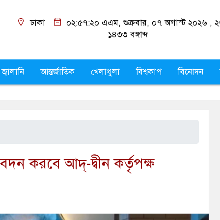
ঢাকা
০২:৫৭:২১ এএম
, শুক্রবার, ০৭ অগাস্ট ২০২৬ ,
২
১৪৩৩
বঙ্গাব্দ
 জ্বালানি
আন্তর্জাতিক
খেলাধুলা
বিশ্বকাপ
বিনোদন
েদন করবে আদ্-দ্বীন কর্তৃপক্ষ