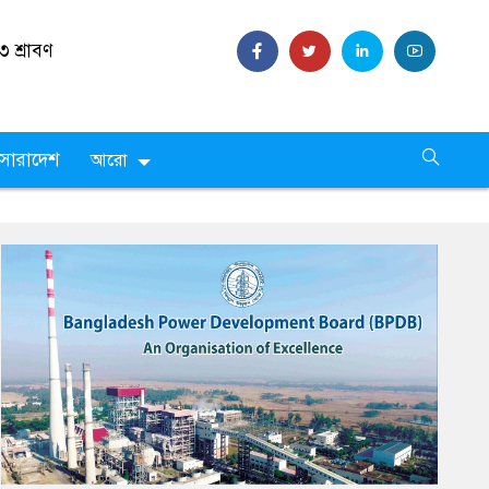
৩ শ্রাবণ
সারাদেশ
আরো