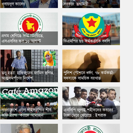
ওবায়দুল কাদের
সরকার: তথ্যমন্ত্রী
প্রথম শ্রেণিতে ভর্তি লটারিতে,
এসএসসির ফল ১০ আগস্ট
​ডিএমপির ছয় কর্মকর্তাকে বদলি
তনু হত্যা: হাফিজুরের জামিন স্থগিত,
​পুলিশ স্টেশনে ধর্ষণ, ৭৮ কর্মকর্তা-
আত্মসমর্পণের নির্দেশ
সদস্যকে সাময়িক বরখাস্ত
​বাংলাদেশে এলো থাইল্যান্ডের শীর্ষ
এনসিপি জুলাই শহীদদের কবরের
কফি ব্র্যান্ড ‘ক্যাফে আমাজন’
টাকা মেরে খেয়েছে : ইশরাক