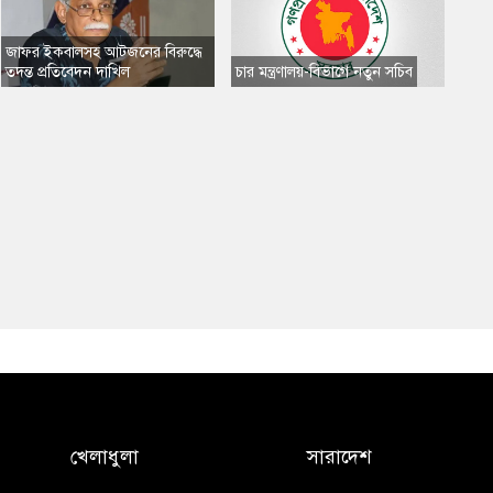
​জাফর ইকবালসহ আটজনের বিরুদ্ধে
তদন্ত প্রতিবেদন দাখিল
​চার মন্ত্রণালয়-বিভাগে নতুন সচিব
খেলাধুলা
সারাদেশ