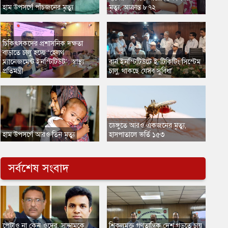
​হাম উপসর্গে পাঁচজনের মৃত্যু
মৃত্যু, আক্রান্ত ৮৭২
চিকিৎসকদের প্রশাসনিক দক্ষতা
বাড়াতে চালু হচ্ছে ‘হেলথ
ম্যানেজমেন্ট ইনস্টিটিউট’: স্বাস্থ্য
বার্ন ইনস্টিটিউটে ই-টিকিটিং সিস্টেম
প্রতিমন্ত্রী
চালু, থাকছে যেসব সুবিধা
​ডেঙ্গুতে আরও একজনের মৃত্যু,
​হাম উপসর্গে আরও তিন মৃত্যু
হাসপাতালে ভর্তি ১৫৩
সর্বশেষ সংবাদ
​পেটাও না কেন ওদের, সাদ্দামকে
​শিকলমুক্ত গণতান্ত্রিক দেশ গড়তে চায়