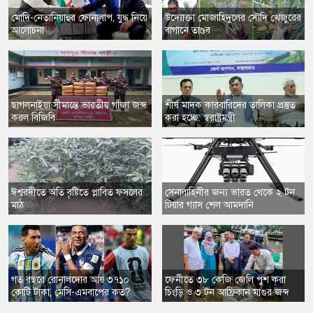
মোদি-নেতানিয়াহুর ফোনালাপ, যুদ্ধ নিয়ে
উদ্যোক্তা মোজাহিদুলের সৌদি খেজুরের
আলোচনা
বাগানে তাণ্ডব
ছাগলনাইয়া সীমান্তে ভারতীয় গাঁজা জব্দ
শীর্ষ মাদক কারবারিদের তালিকা প্রস্তুত
করল বিজিবি
করা হচ্ছে: স্বরাষ্ট্রমন্ত্রী
ঈশ্বরদীতে অতি বৃষ্টিতে প্লাবিত ফসলের
সেনাবাহিনীর জন্য ভারত থেকে ২ টন
মাঠ
টিয়ার গ্যাস শেল আমদানি
গত বছরে রোনালদোর আয় ৩৭১০
​ফেনীতে ৩৮ কেজি জেলি পুশ করা
কোটি টাকা, মেসি-এমবাপের কত?
চিংড়ি ও ৩ টন আফ্রিকান মাগুর জব্দ