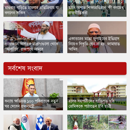
​মাগুরার বাড়িতে হামলার প্রতিক্রিয়ায় যা
হঠাৎ অশান্ত শিক্ষাপ্রতিষ্ঠান, কী বলছেন
বললেন সাকিব
রাজনীতিকরা
একাত্তরের মতো জুলাইয়ের ইতিহাস
​প্রয়োজনে আবারও মাদ্রাসাগুলো থেকে
নিয়েও বিকৃতি যেন না হয়: জামায়াত
‘আবাবিল’ রাজপথে নামবে
আমির
সর্বশেষ সংবাদ
বন্যায় ক্ষতিগ্রস্ত ১০০ পরিবারকে নতুন
হলের সহপাঠীদের ব্যক্তিগত ছবি
ঘর দেবেন প্রধানমন্ত্রী
প্রেমিককে পাঠাতেন ইবি ছাত্রী