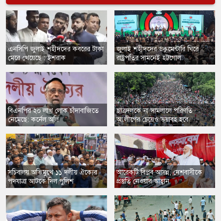
এনসিপি জুলাই শহীদদের কবরের টাকা
জুলাই শহীদদের ডকুমেন্টারি ঘিরে
মেরে খেয়েছে : ইশরাক
রাষ্ট্রপতির সামনেই হট্টগোল
​বিএনপির ২০ লাখ লোক চাঁদাবাজিতে
​ছাত্রদলকে না সামলালে পরিণতি
নেমেছে: কর্নেল অলি
আ.লীগের চেয়েও ভয়াবহ হবে
সচিবালয় অভিমুখে ১১ দলীয় ঐক্যের
আরেকটি বিপ্লব আসন্ন, দেশবাসীকে
পদযাত্রা আটকে দিল পুলিশ
প্রস্তুতি নেওয়ার আহ্বান