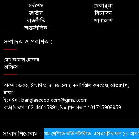
সর্বশেষ
খেলাধুলা
জাতীয়
বিনোদন
রাজনীতি
সারাদেশ
আন্তর্জাতিক
সম্পাদক ও প্রকাশক :
মোঃ কামাল হোসেন
অফিস :
অফিস : ৬/২২, ইস্টার্ণ প্লাাজা (৬ তলা), কমার্শিয়াল কমপ্লেক্স, হাতিরপুল,
ঢাকা।
ইমেইল : banglascoop.com@gmail.com
বার্তা বিভাগ : 02-44615991, বিজ্ঞাপন বিভাগ : 01715908959
© All rights reserved © BanglaScoop
সংবাদ শিরোনাম :
প্রথম শ্রেণিতে ভর্তি লটারিতে, এসএসসির ফল ১০ আগস্ট
ThemesBazar.com
NewsScript Developed BY