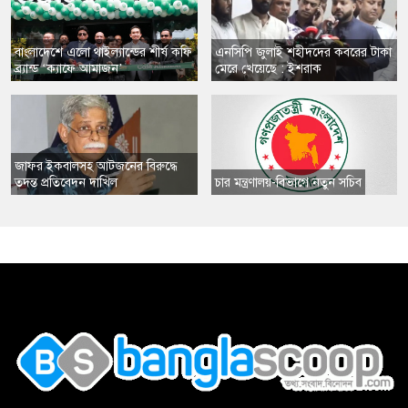
​বাংলাদেশে এলো থাইল্যান্ডের শীর্ষ কফি
এনসিপি জুলাই শহীদদের কবরের টাকা
ব্র্যান্ড ‘ক্যাফে আমাজন’
মেরে খেয়েছে : ইশরাক
​জাফর ইকবালসহ আটজনের বিরুদ্ধে
তদন্ত প্রতিবেদন দাখিল
​চার মন্ত্রণালয়-বিভাগে নতুন সচিব
,