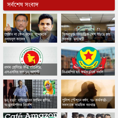
সর্বশেষ সংবাদ
​পেটাও না কেন ওদের, সাদ্দামকে
​শিকলমুক্ত গণতান্ত্রিক দেশ গড়তে চায়
ওবায়দুল কাদের
সরকার: তথ্যমন্ত্রী
প্রথম শ্রেণিতে ভর্তি লটারিতে,
এসএসসির ফল ১০ আগস্ট
​ডিএমপির ছয় কর্মকর্তাকে বদলি
তনু হত্যা: হাফিজুরের জামিন স্থগিত,
​পুলিশ স্টেশনে ধর্ষণ, ৭৮ কর্মকর্তা-
আত্মসমর্পণের নির্দেশ
সদস্যকে সাময়িক বরখাস্ত