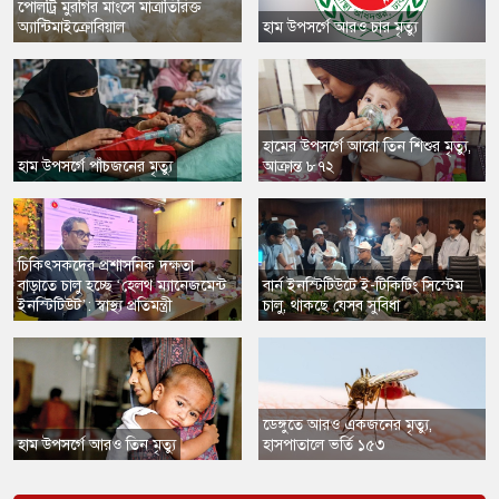
​পোলট্রি মুরগির মাংসে মাত্রাতিরিক্ত
অ্যান্টিমাইক্রোবিয়াল
​হাম উপসর্গে আরও চার মৃত্যু
হামের উপসর্গে আরো তিন শিশুর মৃত্যু,
​হাম উপসর্গে পাঁচজনের মৃত্যু
আক্রান্ত ৮৭২
চিকিৎসকদের প্রশাসনিক দক্ষতা
বাড়াতে চালু হচ্ছে ‘হেলথ ম্যানেজমেন্ট
বার্ন ইনস্টিটিউটে ই-টিকিটিং সিস্টেম
ইনস্টিটিউট’: স্বাস্থ্য প্রতিমন্ত্রী
চালু, থাকছে যেসব সুবিধা
​ডেঙ্গুতে আরও একজনের মৃত্যু,
​হাম উপসর্গে আরও তিন মৃত্যু
হাসপাতালে ভর্তি ১৫৩