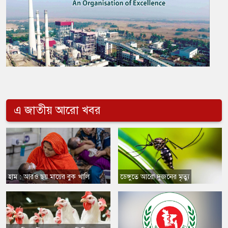
এ জাতীয় আরো খবর
​হাম : আরও ছয় মায়ের বুক খালি
​ডেঙ্গুতে আরো দুজনের মৃত্যু