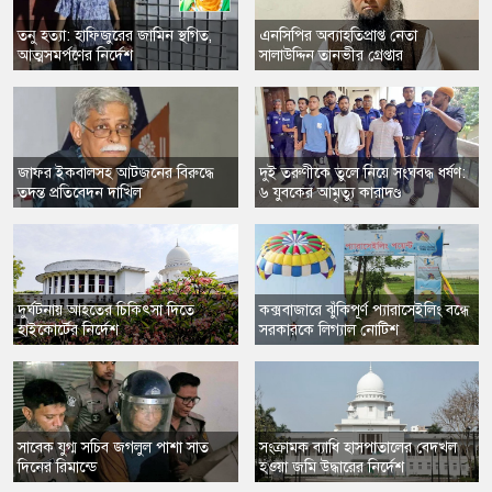
তনু হত্যা: হাফিজুরের জামিন স্থগিত,
এনসিপির অব্যাহতিপ্রাপ্ত নেতা
আত্মসমর্পণের নির্দেশ
সালাউদ্দিন তানভীর গ্রেপ্তার
​জাফর ইকবালসহ আটজনের বিরুদ্ধে
দুই তরুণীকে তুলে নিয়ে সংঘবদ্ধ ধর্ষণ:
তদন্ত প্রতিবেদন দাখিল
৬ যুবকের আমৃত্যু কারাদণ্ড
​দুর্ঘটনায় আহতের চিকিৎসা দিতে
কক্সবাজারে ঝুঁকিপূর্ণ প্যারাসেইলিং বন্ধে
হাইকোর্টের নির্দেশ
সরকারকে লিগ্যাল নোটিশ
​সাবেক যুগ্ম সচিব জগলুল পাশা সাত
​সংক্রামক ব্যাধি হাসপাতালের বেদখল
দিনের রিমান্ডে
হওয়া জমি উদ্ধারের নির্দেশ