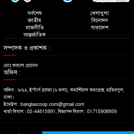
সর্বশেষ
খেলাধুলা
জাতীয়
বিনোদন
রাজনীতি
সারাদেশ
আন্তর্জাতিক
সম্পাদক ও প্রকাশক :
মোঃ কামাল হোসেন
অফিস :
অফিস : ৬/২২, ইস্টার্ণ প্লাাজা (৬ তলা), কমার্শিয়াল কমপ্লেক্স, হাতিরপুল,
ঢাকা।
ইমেইল : banglascoop.com@gmail.com
বার্তা বিভাগ : 02-44615991, বিজ্ঞাপন বিভাগ : 01715908959