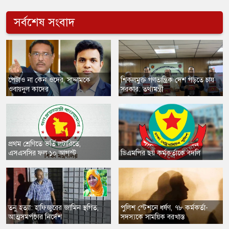
সর্বশেষ সংবাদ
​পেটাও না কেন ওদের, সাদ্দামকে
​শিকলমুক্ত গণতান্ত্রিক দেশ গড়তে চায়
ওবায়দুল কাদের
সরকার: তথ্যমন্ত্রী
প্রথম শ্রেণিতে ভর্তি লটারিতে,
এসএসসির ফল ১০ আগস্ট
​ডিএমপির ছয় কর্মকর্তাকে বদলি
তনু হত্যা: হাফিজুরের জামিন স্থগিত,
​পুলিশ স্টেশনে ধর্ষণ, ৭৮ কর্মকর্তা-
আত্মসমর্পণের নির্দেশ
সদস্যকে সাময়িক বরখাস্ত