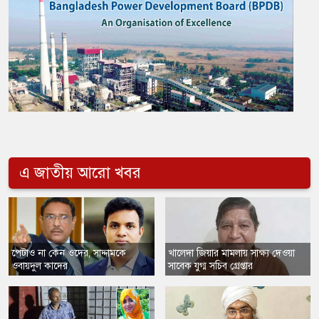
এ জাতীয় আরো খবর
​পেটাও না কেন ওদের, সাদ্দামকে
​খালেদা জিয়ার মামলায় সাক্ষ্য দেওয়া
ওবায়দুল কাদের
সাবেক যুগ্ম সচিব গ্রেপ্তার