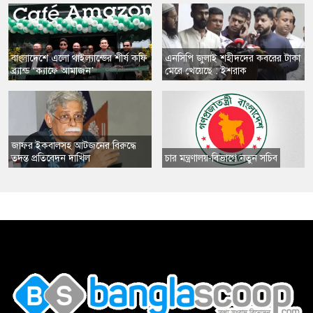
​বাংলাদেশে এলো থাইল্যান্ডের শীর্ষ কফি
এনসিপি জুলাই শহীদদের কবরের টাকা
ব্র্যান্ড ‘ক্যাফে আমাজন’
মেরে খেয়েছে : ইশরাক
​জাফর ইকবালসহ আটজনের বিরুদ্ধে
তদন্ত প্রতিবেদন দাখিল
​চার মন্ত্রণালয়-বিভাগে নতুন সচিব
,