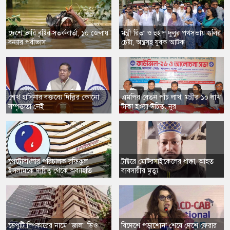
​দেশে ভারি বৃষ্টির সতর্কবার্তা, ১০ জেলায়
​মন্ত্রী রিতা ও হুইপ দুলুর পথসভায় গুলির
বন্যার পূর্বাভাস
চেষ্টা, অস্ত্রসহ যুবক আটক
শেখ হাসিনার বক্তব্যে দিল্লির কোনো
এমপির বেতন পাঁচ লাখ, মন্ত্রীর ১০ লাখ
সম্পৃক্ততা নেই
টাকা হওয়া উচিত: নুর
​পেট্রোবাংলার পরিচালক রফিকুল
ট্রাক্টরে মোটরসাইকেলের ধাক্কা, আহত
ইসলামকে দায়িত্ব থেকে অব্যাহতি
ব্যবসায়ীর মৃত্যু
​ডেপুটি স্পিকারের নামে ‘জাল’ ডিও
বিদেশে পড়াশোনা শেষে দেশে ফেরার