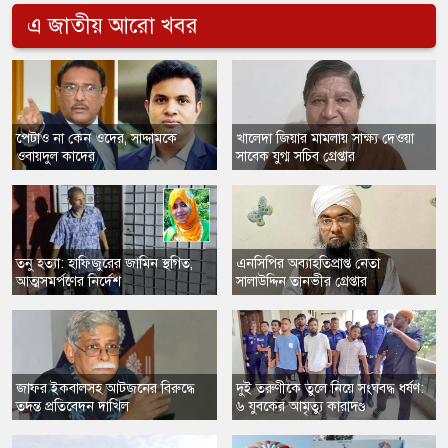
এ জাতীয় আরো খবর
​পেটাও না কেন ওদের, সাদ্দামকে
​খালেদা জিয়ার মামলায় সাক্ষ্য দেওয়া
ওবায়দুল কাদের
সাবেক যুগ্ম সচিব গ্রেপ্তার
তনু হত্যা: হাফিজুরের জামিন স্থগিত,
এনসিপির অব্যাহতিপ্রাপ্ত নেতা
আত্মসমর্পণের নির্দেশ
সালাউদ্দিন তানভীর গ্রেপ্তার
​জাফর ইকবালসহ আটজনের বিরুদ্ধে
দুই তরুণীকে তুলে নিয়ে সংঘবদ্ধ ধর্ষণ:
তদন্ত প্রতিবেদন দাখিল
৬ যুবকের আমৃত্যু কারাদণ্ড