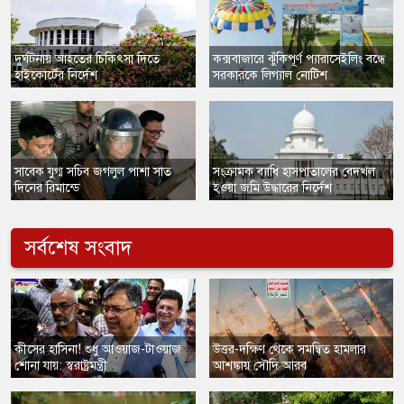
​দুর্ঘটনায় আহতের চিকিৎসা দিতে
কক্সবাজারে ঝুঁকিপূর্ণ প্যারাসেইলিং বন্ধে
হাইকোর্টের নির্দেশ
সরকারকে লিগ্যাল নোটিশ
​সাবেক যুগ্ম সচিব জগলুল পাশা সাত
​সংক্রামক ব্যাধি হাসপাতালের বেদখল
দিনের রিমান্ডে
হওয়া জমি উদ্ধারের নির্দেশ
সর্বশেষ সংবাদ
​কীসের হাসিনা! শুধু আওয়াজ-টাওয়াজ
​উত্তর-দক্ষিণ থেকে সমন্বিত হামলার
শোনা যায়: স্বরাষ্ট্রমন্ত্রী
আশঙ্কায় সৌদি আরব