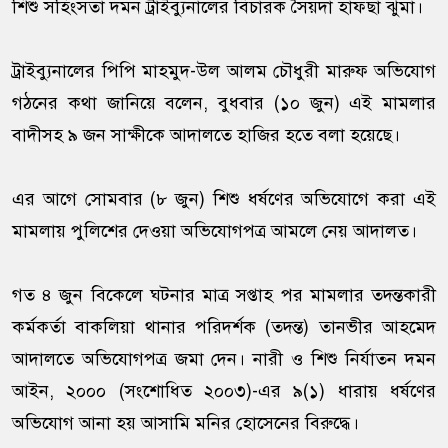
শিশু সহিংসতা দমন ট্রাইব্যুনালের বিচারক সৈয়দা হাফছা ঝুমা।
ট্রাইব্যুনালের পিপি মাহমুদ-উল আলম চৌধুরী মারুফ অভিযোগ
গঠনের কথা জানিয়ে বলেন, বুধবার (১০ জুন) এই মামলার
বাদীসহ ৯ জন সাক্ষীকে আদালতে হাজির হতে বলা হয়েছে।
এর আগে সোমবার (৮ জুন) শিশু ধর্ষণের অভিযোগে করা এই
মামলায় পুলিশের দেওয়া অভিযোগপত্র আমলে নেয় আদালত।
গত ৪ জুন বিকেলে ঘটনার মাত্র সপ্তাহ পর মামলার তদন্তকারী
কর্মকর্তা বাকলিয়া থানার পরিদর্শক (তদন্ত) তানভীর আহমেদ
আদালতে অভিযোগপত্র জমা দেন। নারী ও শিশু নির্যাতন দমন
আইন, ২০০০ (সংশোধিত ২০০৩)-এর ৯(১) ধারায় ধর্ষণের
অভিযোগ আনা হয় আসামি মনির হোসেনের বিরুদ্ধে।