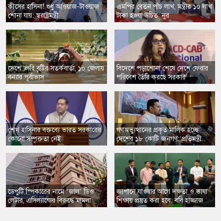
​কীসের হাসিনা! শুধু আওয়াজ-টাওয়াজ
এমপির বেতন পাঁচ লাখ, মন্ত্রীর ১০ লাখ
শোনা যায়: স্বরাষ্ট্রমন্ত্রী
টাকা হওয়া উচিত: নুর
​দেশে ভারি বৃষ্টির সতর্কবার্তা, ১০ জেলায়
বিদেশে পড়াশোনা শেষে দেশে ফেরার
বন্যার পূর্বাভাস
পরিবেশ তৈরি করছে সরকার
শেখ হাসিনার বক্তব্যে ভারত সরকারের
গণঅভ্যুত্থানের প্রকৃত মালিক হচ্ছে
কোনো সম্পৃক্ততা নেই
দেশের ১৮ কোটি জনগণ: প্রতিমন্ত্রী
​ডেপুটি স্পিকারের নামে ‘জাল’ ডিও
জাপানে যাওয়ার আগে দক্ষতা ও ভাষা
লেটার, এসিল্যান্ডের বিরুদ্ধে মামলা
শিক্ষায় প্রস্তুত করা হবে: ববি হাজ্জাজ