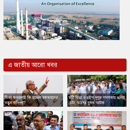
এ জাতীয় আরো খবর
মির্জা ফখরুলই কি হচ্ছেন বঙ্গভবনের
​মন্ত্রী রিতা ও হুইপ দুলুর পথসভায় গুলির
নতুন বাসিন্দা?
চেষ্টা, অস্ত্রসহ যুবক আটক