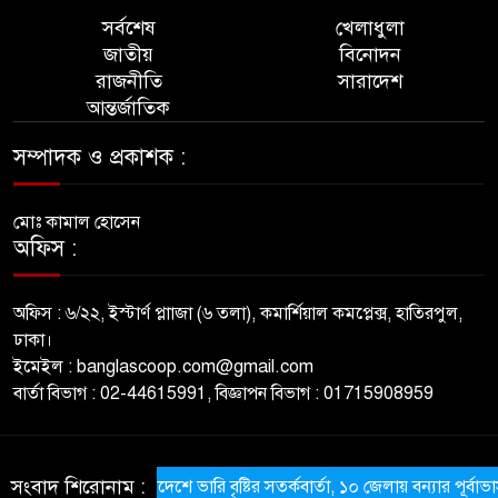
সর্বশেষ
খেলাধুলা
জাতীয়
বিনোদন
রাজনীতি
সারাদেশ
আন্তর্জাতিক
সম্পাদক ও প্রকাশক :
মোঃ কামাল হোসেন
অফিস :
অফিস : ৬/২২, ইস্টার্ণ প্লাাজা (৬ তলা), কমার্শিয়াল কমপ্লেক্স, হাতিরপুল,
ঢাকা।
ইমেইল : banglascoop.com@gmail.com
বার্তা বিভাগ : 02-44615991, বিজ্ঞাপন বিভাগ : 01715908959
© All rights reserved © BanglaScoop
সংবাদ শিরোনাম :
​দেশে ভারি বৃষ্টির সতর্কবার্তা, ১০ জেলায় বন্যার পূর্বাভাস