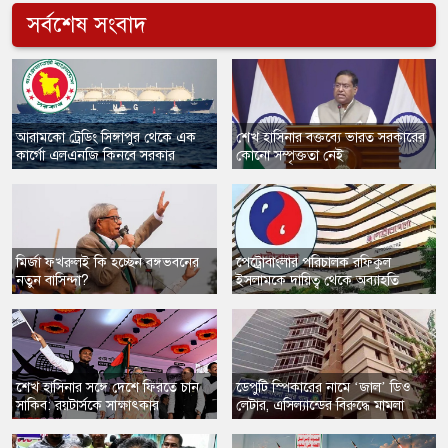
সর্বশেষ সংবাদ
​আরামকো ট্রেডিং সিঙ্গাপুর থেকে এক
শেখ হাসিনার বক্তব্যে ভারত সরকারের
কার্গো এলএনজি কিনবে সরকার
কোনো সম্পৃক্ততা নেই
মির্জা ফখরুলই কি হচ্ছেন বঙ্গভবনের
​পেট্রোবাংলার পরিচালক রফিকুল
নতুন বাসিন্দা?
ইসলামকে দায়িত্ব থেকে অব্যাহতি
​শেখ হাসিনার সঙ্গে দেশে ফিরতে চান
​ডেপুটি স্পিকারের নামে ‘জাল’ ডিও
সাকিব: রয়টার্সকে সাক্ষাৎকার
লেটার, এসিল্যান্ডের বিরুদ্ধে মামলা