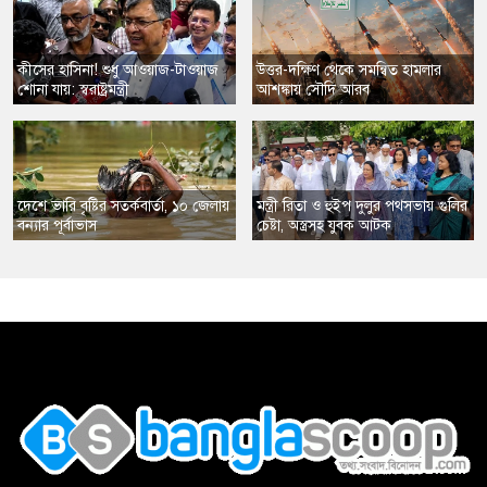
​কীসের হাসিনা! শুধু আওয়াজ-টাওয়াজ
​উত্তর-দক্ষিণ থেকে সমন্বিত হামলার
শোনা যায়: স্বরাষ্ট্রমন্ত্রী
আশঙ্কায় সৌদি আরব
​দেশে ভারি বৃষ্টির সতর্কবার্তা, ১০ জেলায়
​মন্ত্রী রিতা ও হুইপ দুলুর পথসভায় গুলির
বন্যার পূর্বাভাস
চেষ্টা, অস্ত্রসহ যুবক আটক
,