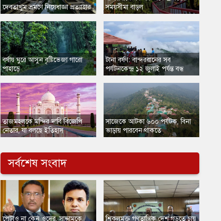
​দেবতাখুম ভ্রমণে নিষেধাজ্ঞা প্রত্যাহার
সময়সীমা বাড়ল
বর্ষায় ঘুরে আসুন বৃষ্টিভেজা গারো
​টানা বর্ষণ: বান্দরবানের সব
পাহাড়ে
পর্যটনকেন্দ্র ১২ জুলাই পর্যন্ত বন্ধ
তাজমহলকে মন্দির দাবি বিজেপি
সাজেকে আটকা ৬০০ পর্যটক, বিনা
নেতার, যা বলছে ইতিহাস
ভাড়ায় পারবেন থাকতে
সর্বশেষ সংবাদ
​পেটাও না কেন ওদের, সাদ্দামকে
​শিকলমুক্ত গণতান্ত্রিক দেশ গড়তে চায়