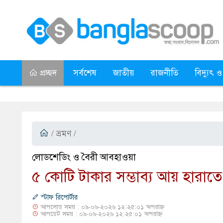
প্রচ্ছদ
সর্বশেষ
জাতীয়
রাজনীতি
বিদ্যুৎ ও
/
ভ্রমণ
/
লোডশেডিং ও বৈরী আবহাওয়া
৫ কোটি টাকার সম্ভাব্য আয় হারাত
স্টাফ রিপোর্টার
আপলোড সময় : ০৯-০৬-২০২৬ ১২:২৫:০১ অপরাহ্ন
আপডেট সময় : ০৯-০৬-২০২৬ ১২:২৫:০১ অপরাহ্ন