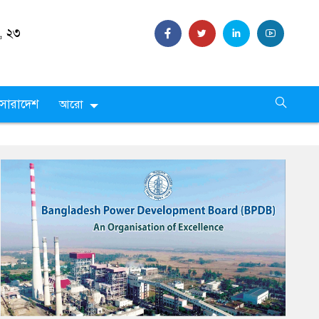
৩ শ্রাবণ
সারাদেশ
আরো