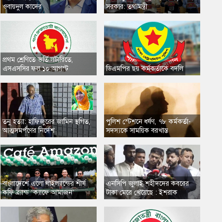
ওবায়দুল কাদের
সরকার: তথ্যমন্ত্রী
প্রথম শ্রেণিতে ভর্তি লটারিতে,
এসএসসির ফল ১০ আগস্ট
​ডিএমপির ছয় কর্মকর্তাকে বদলি
তনু হত্যা: হাফিজুরের জামিন স্থগিত,
​পুলিশ স্টেশনে ধর্ষণ, ৭৮ কর্মকর্তা-
আত্মসমর্পণের নির্দেশ
সদস্যকে সাময়িক বরখাস্ত
​বাংলাদেশে এলো থাইল্যান্ডের শীর্ষ
এনসিপি জুলাই শহীদদের কবরের
কফি ব্র্যান্ড ‘ক্যাফে আমাজন’
টাকা মেরে খেয়েছে : ইশরাক