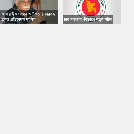
​জাফর ইকবালসহ আটজনের বিরুদ্ধে
তদন্ত প্রতিবেদন দাখিল
​চার মন্ত্রণালয়-বিভাগে নতুন সচিব