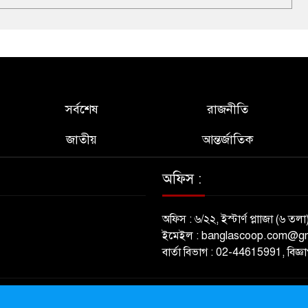
সর্বশেষ
রাজনীতি
জাতীয়
আন্তর্জাতিক
অফিস :
অফিস : ৬/২২, ইস্টার্ণ প্লাাজা (৬ তলা
ইমেইল : banglascoop.com@g
বার্তা বিভাগ : 02-44615991, বিজ