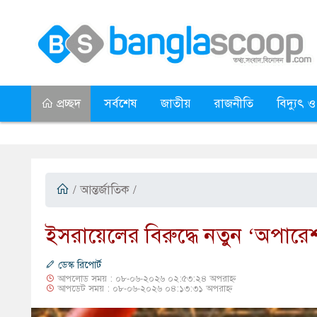
প্রচ্ছদ
সর্বশেষ
জাতীয়
রাজনীতি
বিদ্যুৎ ও
/
আন্তর্জাতিক
/
​ইসরায়েলের বিরুদ্ধে নতুন ‘অপার
ডেস্ক রিপোর্ট
আপলোড সময় : ০৮-০৬-২০২৬ ০২:৫৩:২৪ অপরাহ্ন
আপডেট সময় : ০৮-০৬-২০২৬ ০৪:১৩:৩১ অপরাহ্ন