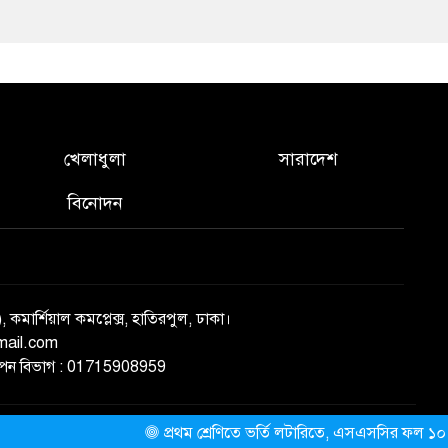
খেলাধুলা
সারাদেশ
বিনোদন
), কমার্শিয়াল কমপ্লেক্স, হাতিরপুল, ঢাকা।
mail.com
্ঞাপন বিভাগ : 01715908959
প্রথম শ্রেণিতে ভর্তি লটারিতে, এসএসসির ফল ১০ আগস্ট
ThemesBazar.com
NewsScript Developed BY