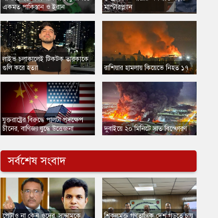
একমত পাকিস্তান ও ইরান
মাস্টারপ্ল্যান
​লাইভ চলাকালেই টিকটক তারকাকে
গুলি করে হত্যা
​রাশিয়ার হামলায় কিয়েভে নিহত ১৭
​যুক্তরাষ্ট্রের বিরুদ্ধে পালটা পদক্ষেপ
চীনের, বাণিজ্য যুদ্ধে ‍উত্তেজনা
দুবাইয়ে ২০ মিনিটে সাত বিস্ফোরণ
সর্বশেষ সংবাদ
​পেটাও না কেন ওদের, সাদ্দামকে
​শিকলমুক্ত গণতান্ত্রিক দেশ গড়তে চায়