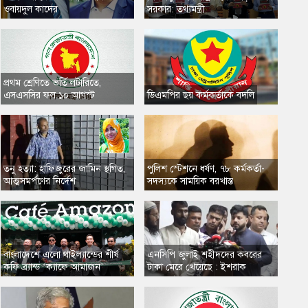
ওবায়দুল কাদের
সরকার: তথ্যমন্ত্রী
প্রথম শ্রেণিতে ভর্তি লটারিতে,
এসএসসির ফল ১০ আগস্ট
​ডিএমপির ছয় কর্মকর্তাকে বদলি
তনু হত্যা: হাফিজুরের জামিন স্থগিত,
​পুলিশ স্টেশনে ধর্ষণ, ৭৮ কর্মকর্তা-
আত্মসমর্পণের নির্দেশ
সদস্যকে সাময়িক বরখাস্ত
​বাংলাদেশে এলো থাইল্যান্ডের শীর্ষ
এনসিপি জুলাই শহীদদের কবরের
কফি ব্র্যান্ড ‘ক্যাফে আমাজন’
টাকা মেরে খেয়েছে : ইশরাক