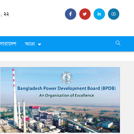
 ,
২২
সারাদেশ
আরো