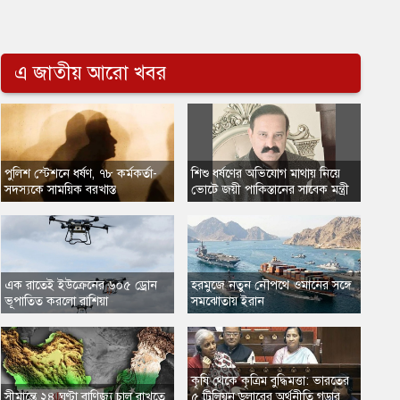
এ জাতীয় আরো খবর
​পুলিশ স্টেশনে ধর্ষণ, ৭৮ কর্মকর্তা-
​শিশু ধর্ষণের অভিযোগ মাথায় নিয়ে
সদস্যকে সাময়িক বরখাস্ত
ভোটে জয়ী পাকিস্তানের সাবেক মন্ত্রী
​এক রাতেই ইউক্রেনের ৬০৫ ড্রোন
​হরমুজে নতুন নৌপথে ওমানের সঙ্গে
ভূপাতিত করলো রাশিয়া
সমঝোতায় ইরান
কৃষি থেকে কৃত্রিম বুদ্ধিমত্তা: ভারতের
​সীমান্তে ২৪ ঘণ্টা বাণিজ্য চালু রাখতে
৫ ট্রিলিয়ন ডলারের অর্থনীতি গড়ার