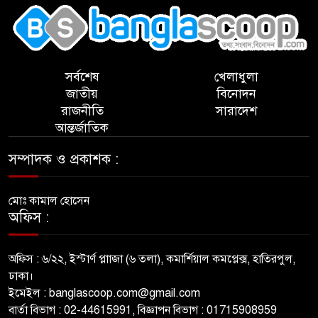
সর্বশেষ
খেলাধুলা
জাতীয়
বিনোদন
রাজনীতি
সারাদেশ
আন্তর্জাতিক
সম্পাদক ও প্রকাশক :
মোঃ কামাল হোসেন
অফিস :
অফিস : ৬/২২, ইস্টার্ণ প্লাাজা (৬ তলা), কমার্শিয়াল কমপ্লেক্স, হাতিরপুল,
ঢাকা।
ইমেইল : banglascoop.com@gmail.com
বার্তা বিভাগ : 02-44615991, বিজ্ঞাপন বিভাগ : 01715908959