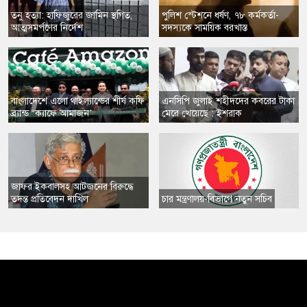
তনু হত্যা: হাফিজুরের জামিন স্থগিত,
​পুলিশ স্টেশনে ধর্ষণ, ৭৮ কর্মকর্তা-
আত্মসমর্পণের নির্দেশ
সদস্যকে সাময়িক বরখাস্ত
​বাংলাদেশে এলো থাইল্যান্ডের শীর্ষ কফি
এনসিপি জুলাই শহীদদের কবরের টাকা
ব্র্যান্ড ‘ক্যাফে আমাজন’
মেরে খেয়েছে : ইশরাক
​জাফর ইকবালসহ আটজনের বিরুদ্ধে
তদন্ত প্রতিবেদন দাখিল
​চার মন্ত্রণালয়-বিভাগে নতুন সচিব
,