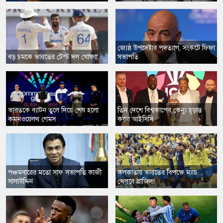
জ্যেষ্ঠ উপদেষ্টার পদত্যাগ, সংকটে ফিফা
বড় চমকে ভারতের টেস্ট দল ঘোষণা
সভাপতি
ভারতকে ব্যাটন তুলে দিয়ে শেষ হলো
​তিন দেশে বিশ্বকাপের ভেন্যু চূড়ান্ত
কমনওয়েলথ গেমস
করল আইসিসি
পঞ্চমবারের মতো সাফ সভাপতি কাজী
কলকাতায় ভারতের বিপক্ষে ম্যাচ
সালাউদ্দিন
খেলবে ব্রাজিল!