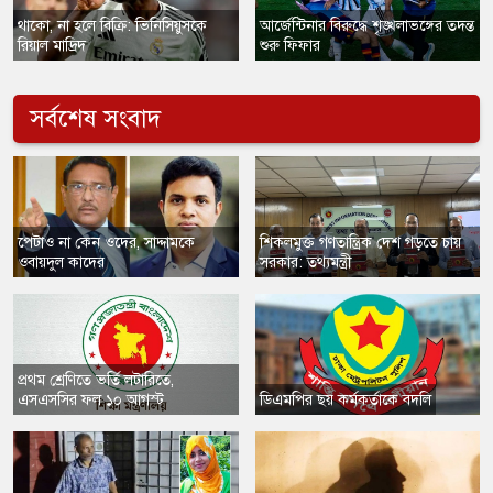
​থাকো, না হলে বিক্রি: ভিনিসিয়ুসকে
​আর্জেন্টিনার বিরুদ্ধে শৃঙ্খলাভঙ্গের তদন্ত
রিয়াল মাদ্রিদ
শুরু ফিফার
সর্বশেষ সংবাদ
​পেটাও না কেন ওদের, সাদ্দামকে
​শিকলমুক্ত গণতান্ত্রিক দেশ গড়তে চায়
ওবায়দুল কাদের
সরকার: তথ্যমন্ত্রী
প্রথম শ্রেণিতে ভর্তি লটারিতে,
এসএসসির ফল ১০ আগস্ট
​ডিএমপির ছয় কর্মকর্তাকে বদলি