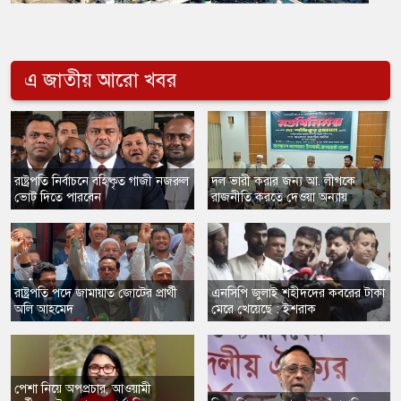
এ জাতীয় আরো খবর
রাষ্ট্রপতি নির্বাচনে বহিষ্কৃত গাজী নজরুল
দল ভারী করার জন্য আ. লীগকে
ভোট দিতে পারবেন
রাজনীতি করতে দেওয়া অন্যায়
রাষ্ট্রপতি পদে জামায়াত জোটের প্রার্থী
এনসিপি জুলাই শহীদদের কবরের টাকা
অলি আহমেদ
মেরে খেয়েছে : ইশরাক
পেশা নিয়ে অপপ্রচার, আওয়ামী