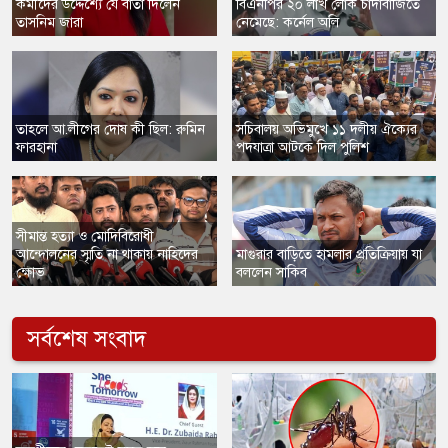
কর্মীদের উদ্দেশ্যে যে বার্তা দিলেন
​বিএনপির ২০ লাখ লোক চাঁদাবাজিতে
তাসনিম জারা
নেমেছে: কর্নেল অলি
তাহলে আ.লীগের দোষ কী ছিল: রুমিন
সচিবালয় অভিমুখে ১১ দলীয় ঐক্যের
ফারহানা
পদযাত্রা আটকে দিল পুলিশ
সীমান্ত হত্যা ও মোদিবিরোধী
আন্দোলনের স্মৃতি না থাকায় নাহিদের
​মাগুরার বাড়িতে হামলার প্রতিক্রিয়ায় যা
ক্ষোভ
বললেন সাকিব
সর্বশেষ সংবাদ