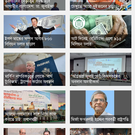
​তরুণীদের নেতৃত্বেই সমৃদ্ধ হবে
আগামীর বাংলাদেশ: ডা. জুবাইদা
​ডেঙ্গুতে আরো দুইজনের মৃত্যু
​ইলন মাস্কের সম্পদ আবার ৮০০
​আট দিনেই রেমিট্যান্স এলো ৯১৫
বিলিয়ন ডলার ছাড়াল
মিলিয়ন ডলার
​মার্কিন নাগরিকত্বের লোভে ‘বার্থ
'অগ্নিঝরা জুলাইয়ে চিকিৎসকদের
ট্যুরিজম’, ট্রাম্পের কঠোর অবস্থান
অবদান অনস্বীকার্য'
​আলেম-ওলামাদের সঙ্গে নিয়ে কাজ
করতে চাই: প্রধানমন্ত্রী
​মির্জা ফখরুলই হচ্ছেন পরবর্তী রাষ্ট্রপতি