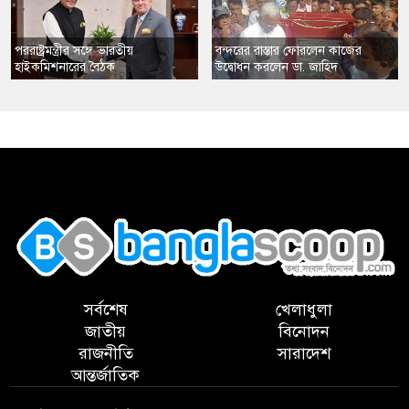
​পররাষ্ট্রমন্ত্রীর সঙ্গে ভারতীয়
​বন্দরের রাস্তার ফোরলেন কাজের
হাইকমিশনারের বৈঠক
উদ্বোধন করলেন ডা. জাহিদ
,
সর্বশেষ
খেলাধুলা
জাতীয়
বিনোদন
রাজনীতি
সারাদেশ
আন্তর্জাতিক