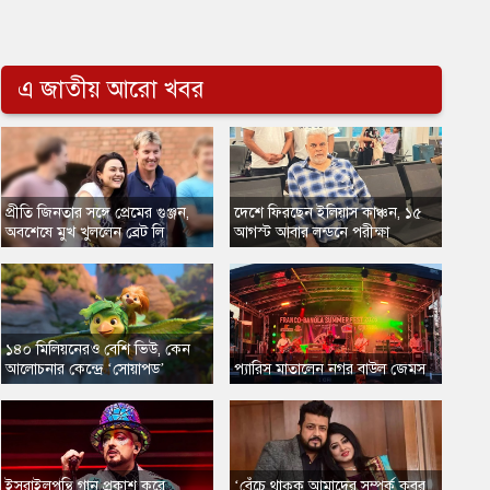
এ জাতীয় আরো খবর
​প্রীতি জিনতার সঙ্গে প্রেমের গুঞ্জন,
​দেশে ফিরছেন ইলিয়াস কাঞ্চন, ১৫
অবশেষে মুখ খুললেন ব্রেট লি
আগস্ট আবার লন্ডনে পরীক্ষা
​১৪০ মিলিয়নেরও বেশি ভিউ, কেন
আলোচনার কেন্দ্রে ‘সোয়াপড’
প্যারিস মাতালেন নগর বাউল জেমস
​ইসরাইলপন্থি গান প্রকাশ করে
​‘বেঁচে থাকুক আমাদের সম্পর্ক কবর