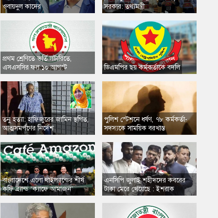
ওবায়দুল কাদের
সরকার: তথ্যমন্ত্রী
প্রথম শ্রেণিতে ভর্তি লটারিতে,
এসএসসির ফল ১০ আগস্ট
​ডিএমপির ছয় কর্মকর্তাকে বদলি
তনু হত্যা: হাফিজুরের জামিন স্থগিত,
​পুলিশ স্টেশনে ধর্ষণ, ৭৮ কর্মকর্তা-
আত্মসমর্পণের নির্দেশ
সদস্যকে সাময়িক বরখাস্ত
​বাংলাদেশে এলো থাইল্যান্ডের শীর্ষ
এনসিপি জুলাই শহীদদের কবরের
কফি ব্র্যান্ড ‘ক্যাফে আমাজন’
টাকা মেরে খেয়েছে : ইশরাক