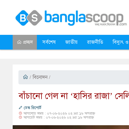
প্রচ্ছদ
সর্বশেষ
জাতীয়
রাজনীতি
বিদ্যুৎ ও
/
বিনোদন
/
​বাঁচানো গেল না ‘হাসির রাজা’ সে
ডেস্ক রিপোর্ট
আপলোড সময় : ০৭-০৬-২০২৬ ০২:৪৫:১৬ অপরাহ্ন
আপডেট সময় : ০৭-০৬-২০২৬ ০২:৪৫:১৬ অপরাহ্ন