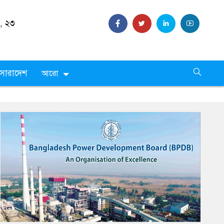
 ,
২৩
সারাদেশ
আরো