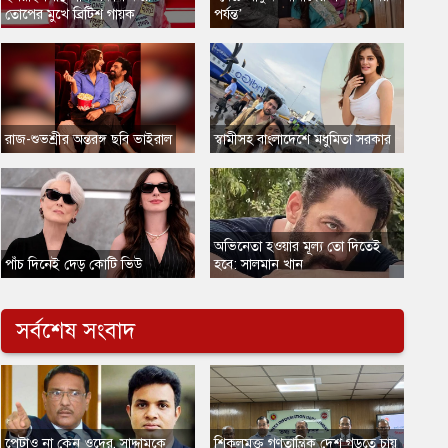
তোপের মুখে ব্রিটিশ গায়ক
পর্যন্ত’
​রাজ-শুভশ্রীর অন্তরঙ্গ ছবি ভাইরাল
স্বামীসহ বাংলাদেশে মধুমিতা সরকার
​অভিনেতা হওয়ার মূল্য তো দিতেই
​পাঁচ দিনেই দেড় কোটি ভিউ
হবে: সালমান খান
সর্বশেষ সংবাদ
​পেটাও না কেন ওদের, সাদ্দামকে
​শিকলমুক্ত গণতান্ত্রিক দেশ গড়তে চায়