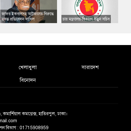
​জাফর ইকবালসহ আটজনের বিরুদ্ধে
তদন্ত প্রতিবেদন দাখিল
​চার মন্ত্রণালয়-বিভাগে নতুন সচিব
খেলাধুলা
সারাদেশ
বিনোদন
), কমার্শিয়াল কমপ্লেক্স, হাতিরপুল, ঢাকা।
mail.com
্ঞাপন বিভাগ : 01715908959