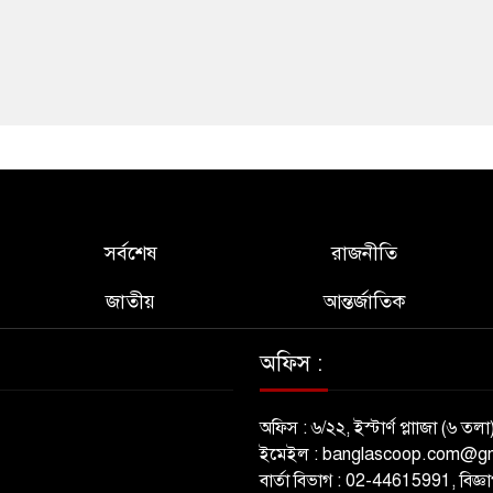
সর্বশেষ
রাজনীতি
জাতীয়
আন্তর্জাতিক
অফিস :
অফিস : ৬/২২, ইস্টার্ণ প্লাাজা (৬ তলা
ইমেইল : banglascoop.com@g
বার্তা বিভাগ : 02-44615991, বিজ