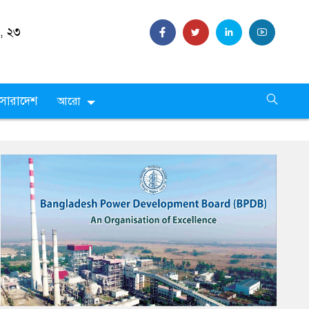
 ,
২৩
সারাদেশ
আরো