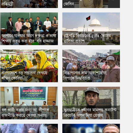
প্রতিমন্ত্রী
জেসিন
জাপানে যাওয়ার আগে দক্ষতা ও ভাষা
​রাষ্ট্রপতি নির্বাচনের চূড়ান্ত ভোটার
শিক্ষায় প্রস্তুত করা হবে: ববি হাজ্জাজ
তালিকা প্রকাশ
বাংলাদেশে বড় সম্ভাবনা দেখছে
নিত্যপণ্যের দাম আকাশছোঁয়া,
দক্ষিণ কোরিয়া
বিপাকে নিম্নবিত্তরা
দল ভারী করার জন্য আ. লীগকে
​স্কুলছাত্রীকে ধর্ষণের মামলায় কনটেন্ট
রাজনীতি করতে দেওয়া অন্যায়
ক্রিয়েটর রিপন মিয়া গ্রেপ্তার