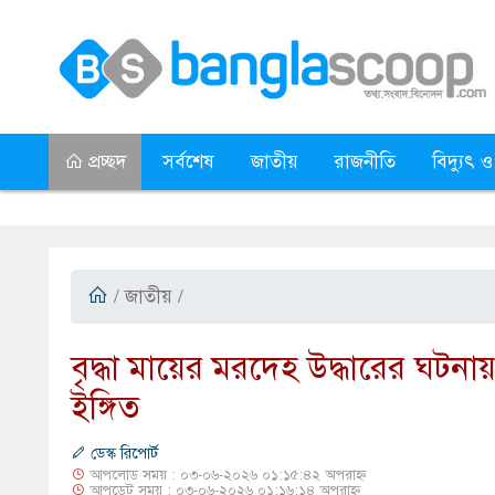
প্রচ্ছদ
সর্বশেষ
জাতীয়
রাজনীতি
বিদ্যুৎ ও
/
জাতীয়
/
​বৃদ্ধা মায়ের মরদেহ উদ্ধারের ঘটনায় 
ইঙ্গিত
ডেস্ক রিপোর্ট
আপলোড সময় : ০৩-০৬-২০২৬ ০১:১৫:৪২ অপরাহ্ন
আপডেট সময় : ০৩-০৬-২০২৬ ০১:১৬:১৪ অপরাহ্ন