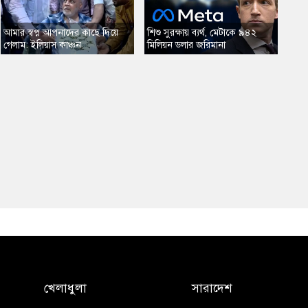
​আমার স্বপ্ন আপনাদের কাছে দিয়ে
​শিশু সুরক্ষায় ব্যর্থ, মেটাকে ৯৪২
গেলাম: ইলিয়াস কাঞ্চন
মিলিয়ন ডলার জরিমানা
খেলাধুলা
সারাদেশ