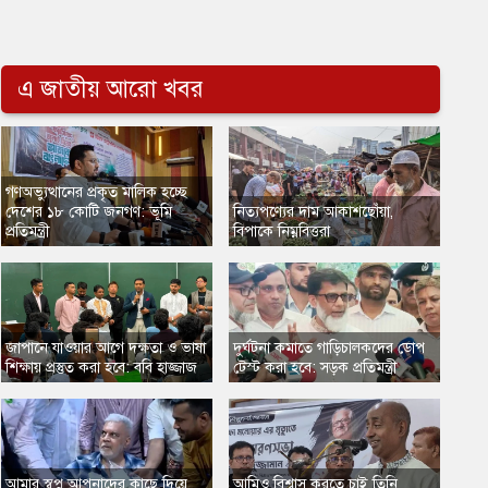
এ জাতীয় আরো খবর
গণঅভ্যুত্থানের প্রকৃত মালিক হচ্ছে
দেশের ১৮ কোটি জনগণ: ভূমি
নিত্যপণ্যের দাম আকাশছোঁয়া,
প্রতিমন্ত্রী
বিপাকে নিম্নবিত্তরা
জাপানে যাওয়ার আগে দক্ষতা ও ভাষা
দুর্ঘটনা কমাতে গাড়িচালকদের ডোপ
শিক্ষায় প্রস্তুত করা হবে: ববি হাজ্জাজ
টেস্ট করা হবে: সড়ক প্রতিমন্ত্রী
​আমার স্বপ্ন আপনাদের কাছে দিয়ে
আমিও বিশ্বাস করতে চাই তিনি