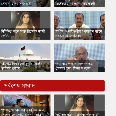
গেলাম: ইলিয়াস কাঞ্চন
ডিসেম্বরেই আসবেন: আইনমন্ত্রী
​বিটিভির নতুন মহাপরিচালক কাজী
স্বাধীন ও দায়িত্বশীল গণমাধ্যম গঠনে
জেসিন
সরকার প্রতিশ্রুতিবদ্ধ
​রাষ্ট্রপতি নির্বাচনের চূড়ান্ত ভোটার
গণমাধ্যম শক্ত থাকলে গণতন্ত্র
তালিকা প্রকাশ
টেকসই হবে: মির্জা ফখরুল
সর্বশেষ সংবাদ
গণঅভ্যুত্থানের প্রকৃত মালিক হচ্ছে
দেশের ১৮ কোটি জনগণ: ভূমি
​বিটিভির নতুন মহাপরিচালক কাজী