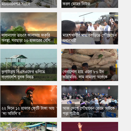
মনোনয়নপত্র সংগ্রহ
করল মেহের নিউজ
দাবানলের তাণ্ডবে কানাডায় জরুরি
​মহেশখালীর মাতারবাড়িতে পৌঁছেছেন
অবস্থা, ঘরছাড়া ২০ হাজারের বেশি
প্রধানমন্ত্রী
​কুলাউড়ায় বিএসএফের গুলিতে
বেনাপোল হয়ে এলো ৮০ টন
বাংলাদেশি যুবক নিহত
কাঁচামরিচ, দাম নামলো অর্ধেকে
​২২ দিনে ১২ হাজার কোটি টাকা আয়
আজ দেশে পৌঁছাবেন রোমে আটকে
‘দ্য অডিসি’র
পড়া যাত্রীরা