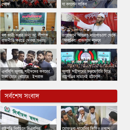
ক্ষোভ
যা বললেন সাকিব
দল ভারী করার জন্য আ. লীগকে
​প্রয়োজনে আবারও মাদ্রাসাগুলো থেকে
রাজনীতি করতে দেওয়া অন্যায়
‘আবাবিল’ রাজপথে নামবে
এনসিপি জুলাই শহীদদের কবরের
জুলাই শহীদদের ডকুমেন্টারি ঘিরে
টাকা মেরে খেয়েছে : ইশরাক
রাষ্ট্রপতির সামনেই হট্টগোল
সর্বশেষ সংবাদ
​রাষ্ট্রপতি নির্বাচনে বিএনপির
​মোজতবা খামেনির ভিডিও প্রকাশ