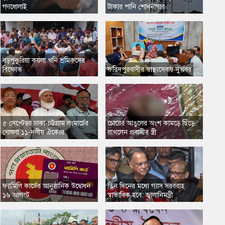
গণধোলাই
টাকার পানি শোধনাগার
​বড়পুকুরিয়া কয়লা খনি শ্রমিকদের
বিক্ষোভ
​ফরিদপুরবাসীর স্বাস্থ্যসেবায় সুখবর
​৫ সেপ্টেম্বর ঢাকা-চট্টগ্রাম লংমার্চের
​চোরের আঙুলের অংশ কামড়ে ছিঁড়ে
ঘোষণা ১১-দলীয় ঐক্যের
রাখলেন প্রবাসীর স্ত্রী
​ফ্যামিলি কার্ডের আনুষ্ঠানিক উদ্বোধন
​তিন দিনের মধ্যে গ্যাস সরবরাহ
১৬ আগস্ট
স্বাভাবিক হবে: জ্বালানিমন্ত্রী