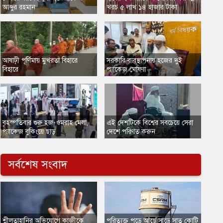
আব্দুর রহমান
খরচ ৫ লাখ ১৪ হাজার টাকা
আষাঢ়ী পূর্ণিমায় মুখরতা বিহারে
সরকারি ব্যবস্থাপনায় হজের দুই
বিহারে
প্যাকেজ ঘোষণা
বৃহস্পতিবার শুরু হজ-ওমরাহ মেলা,
এই দেশটিকে বিশ্বের সবচেয়ে সেরা
প্যাকেজ বুকিংয়ে ছাড়
দেশে পরিণত করুন
সর্বশেষ সংবাদ
​শ্লীলতাহানির অভিযোগে কাজীকে
​পরিত্যক্ত পড়ে আছে সাড়ে সাত কোটি