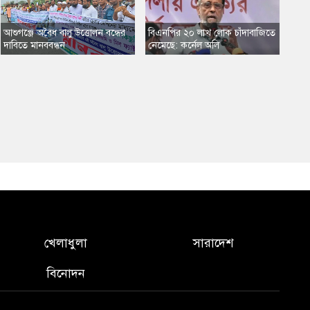
​আশুগঞ্জে অবৈধ বালু উত্তোলন বন্ধের
​বিএনপির ২০ লাখ লোক চাঁদাবাজিতে
দাবিতে মানববন্ধন
নেমেছে: কর্নেল অলি
খেলাধুলা
সারাদেশ
বিনোদন