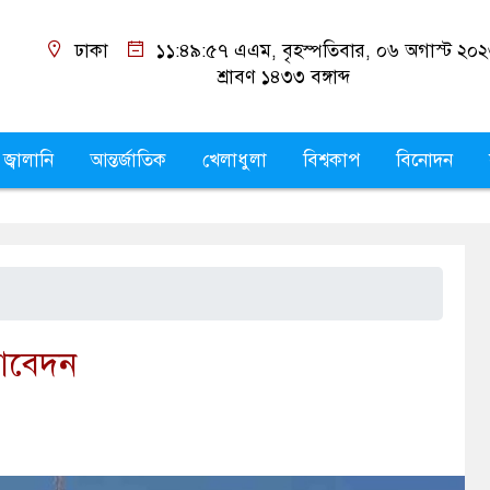
ঢাকা
১১:৪৯:৫৮ এএম
, বৃহস্পতিবার, ০৬ অগাস্ট ২০
শ্রাবণ ১৪৩৩
বঙ্গাব্দ
 জ্বালানি
আন্তর্জাতিক
খেলাধুলা
বিশ্বকাপ
বিনোদন
 আবেদন