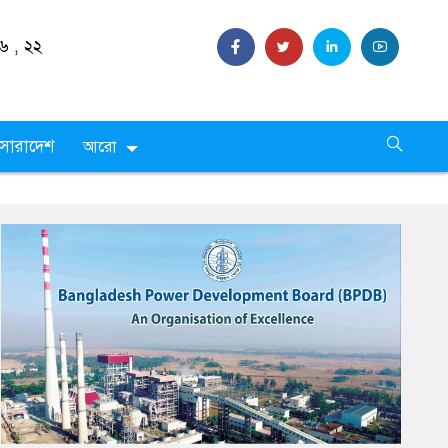
২৬ ,
২২
সারাদেশ
আরো