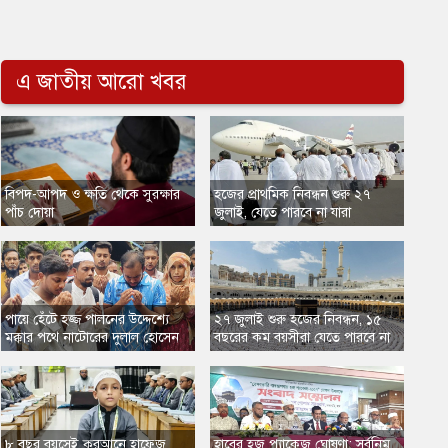
এ জাতীয় আরো খবর
​বিপদ-আপদ ও ক্ষতি থেকে সুরক্ষার
হজের প্রাথমিক নিবন্ধন শুরু ২৭
পাঁচ দোয়া
জুলাই, যেতে পারবে না যারা
পায়ে হেঁটে হজ্জ পালনের উদ্দেশ্যে
​২৭ জুলাই শুরু হজের নিবন্ধন, ১৫
মক্কার পথে নাটোরের দুলাল হোসেন
বছরের কম বয়সীরা যেতে পারবে না
৮ বছর বয়সেই কুরআনে হাফেজ
হাবের হজ প্যাকেজ ঘোষণা: সর্বনিম্ন