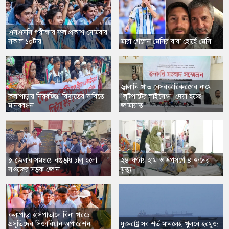
এসএসসি পরীক্ষার ফল প্রকাশ সোমবার
সকাল ১০টায়
মারা গেলেন মেসির বাবা হোর্হে মেসি
জ্বালানি খাত বেসরকারিকরণের নামে
কলাপাড়ায় নিরবচ্ছিন্ন বিদ্যুতের দাবিতে
‘লুটপাটের লাইসেন্স’ দেয়া হচ্ছে:
মানববন্ধন
জামায়াত
৫ জেলার সমন্বয়ে বগুড়ায় চালু হলো
২৪ ঘণ্টায় হাম ও উপসর্গে ৪ জনের
সওজের সড়ক জোন
মৃত্যু
কলাপাড়া হাসপাতালে বিনা খরচে
প্রসূতিদের সিজারিয়ান অপারেশন
যুক্তরাষ্ট্র সব শর্ত মানলেই খুলবে হরমুজ