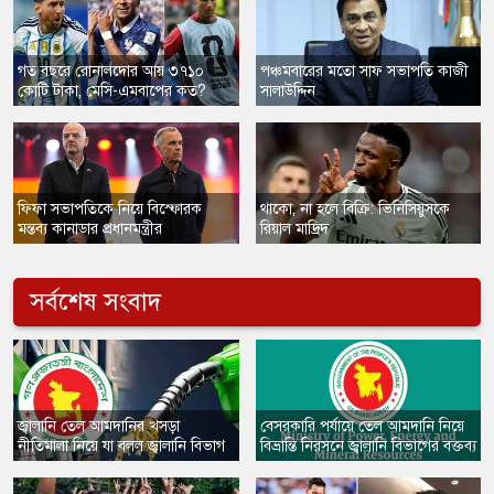
গত বছরে রোনালদোর আয় ৩৭১০
পঞ্চমবারের মতো সাফ সভাপতি কাজী
কোটি টাকা, মেসি-এমবাপের কত?
সালাউদ্দিন
ফিফা সভাপতিকে নিয়ে বিস্ফোরক
​থাকো, না হলে বিক্রি: ভিনিসিয়ুসকে
মন্তব্য কানাডার প্রধানমন্ত্রীর
রিয়াল মাদ্রিদ
সর্বশেষ সংবাদ
জ্বালানি তেল আমদানির খসড়া
বেসরকারি পর্যায়ে তেল আমদানি নিয়ে
নীতিমালা নিয়ে যা বলল জ্বালানি বিভাগ
বিভ্রান্তি নিরসনে জ্বালানি বিভাগের বক্তব্য