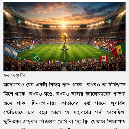
ছবি : সংগৃহীত
অপেক্ষারও যেন একটা নিজস্ব গল্প থাকে। কখনও তা দীর্ঘশ্বাসে
মিশে থাকে, কখনও স্বপ্নে, কখনও আবার ক্যালেন্ডারের পাতায়
জমে থাকা দিন-গোনায়। কাতারের তপ্ত গরমে লুসাইল
স্টেডিয়ামে চার বছর আগে যে মহারণের পর্দা নেমেছিল,
ফুটবলের জাদুকর লিওনেল মেসি বা ‘দ্য ফ্লি’ যেভাবে শিরোপায়