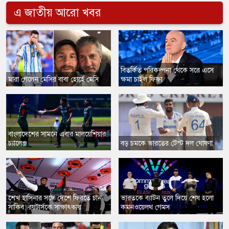
এ জাতীয় আরো খবর
​বিতর্কিত পরিকল্পনা থেকে সরে এসে
মারা গেলেন মেসির বাবা হোর্হে মেসি
ক্ষমা চাইল ফিফা
বাংলাদেশের সামনে এবার মালয়েশিয়ার
চ্যালেঞ্জ
বড় চমকে ভারতের টেস্ট দল ঘোষণা
​শেখ হাসিনার সঙ্গে দেশে ফিরতে চান
ভারতকে ব্যাটন তুলে দিয়ে শেষ হলো
সাকিব: রয়টার্সকে সাক্ষাৎকার
কমনওয়েলথ গেমস