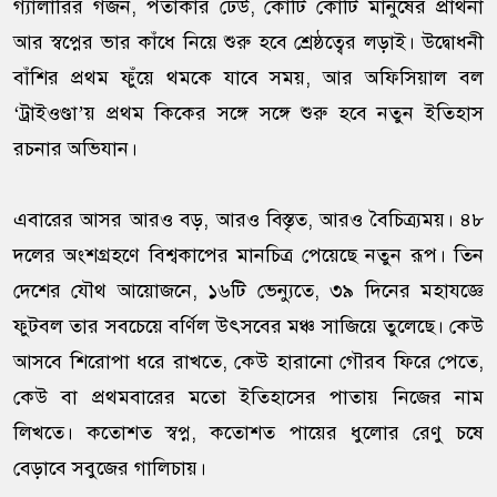
গ্যালারির গর্জন, পতাকার ঢেউ, কোটি কোটি মানুষের প্রার্থনা
আর স্বপ্নের ভার কাঁধে নিয়ে শুরু হবে শ্রেষ্ঠত্বের লড়াই। উদ্বোধনী
বাঁশির প্রথম ফুঁয়ে থমকে যাবে সময়, আর অফিসিয়াল বল
‘ট্রাইওণ্ডা’য় প্রথম কিকের সঙ্গে সঙ্গে শুরু হবে নতুন ইতিহাস
রচনার অভিযান।
এবারের আসর আরও বড়, আরও বিস্তৃত, আরও বৈচিত্র্যময়। ৪৮
দলের অংশগ্রহণে বিশ্বকাপের মানচিত্র পেয়েছে নতুন রূপ। তিন
দেশের যৌথ আয়োজনে, ১৬টি ভেন্যুতে, ৩৯ দিনের মহাযজ্ঞে
ফুটবল তার সবচেয়ে বর্ণিল উৎসবের মঞ্চ সাজিয়ে তুলেছে। কেউ
আসবে শিরোপা ধরে রাখতে, কেউ হারানো গৌরব ফিরে পেতে,
কেউ বা প্রথমবারের মতো ইতিহাসের পাতায় নিজের নাম
লিখতে। কতোশত স্বপ্ন, কতোশত পায়ের ধুলোর রেণু চষে
বেড়াবে সবুজের গালিচায়।