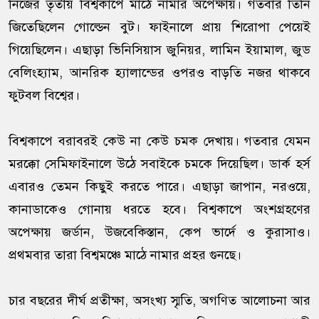
নিজের তৃতীয় বিশ্বকাপে মাঠে নামার অপেক্ষায়। গতবার তিনি
জিতেছিলেন গোল্ডেন বুট। ফাইনালে প্রায় শিরোপা পেয়েই
গিয়েছিলেন। এছাড়া ভিনিসিয়াস জুনিয়র, লামিন ইয়ামাল, জুড
বেলিংহ্যাম, আনরিক হ্যালান্ডের ওপরও বাড়তি নজর থাকবে
ফুটবল বিশ্বের।
বিশ্বকাপে বরাবরই কেউ না কেউ চমক দেখায়। গতবার যেমন
মরক্কো সেমিফাইনালে উঠে সবাইকে চমকে দিয়েছিল। ডার্ক হর্স
এবারও তেমন কিছুই করতে পারে। এছাড়া জাপান, নরওয়ে,
কানাডাকেও গোনায় ধরতে হবে। বিশ্বকাপে অংশগ্রহণের
অপেক্ষায় জর্ডান, উজবেকিস্তান, কেপ ভার্দে ও কুরাসাও।
প্রথমবার তারা বিশ্বমঞ্চে মাঠে নামার প্রহর গুনছে।
চার বছরের দীর্ঘ প্রতীক্ষা, অসংখ্য স্মৃতি, অগণিত আলোচনা আর