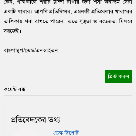
কেন, গ্রীষ্মকালে শরীর ঠান্ডা রাখার জন্য শসা অন্যতম সেরা
একটি খাবার। আপনি প্রতিদিনের, এমনকী প্রতিবেলার খাবারের
তালিকায় শসা রাখতে পারেন। এতে সুস্থতা ও সতেজতা মিলবে
সহজেই।
বাংলাস্কুপ/ডেস্ক/এনআইএন
প্রিন্ট করুন
কমেন্ট বক্স
প্রতিবেদকের তথ্য
ডেস্ক রিপোর্ট