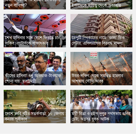
নতুন বাসিন্দা?
ইসলামকে দায়িত্ব থেকে অব্যাহতি
​শেখ হাসিনার সঙ্গে দেশে ফিরতে চান
​ডেপুটি স্পিকারের নামে ‘জাল’ ডিও
সাকিব: রয়টার্সকে সাক্ষাৎকার
লেটার, এসিল্যান্ডের বিরুদ্ধে মামলা
​কীসের হাসিনা! শুধু আওয়াজ-টাওয়াজ
​উত্তর-দক্ষিণ থেকে সমন্বিত হামলার
শোনা যায়: স্বরাষ্ট্রমন্ত্রী
আশঙ্কায় সৌদি আরব
​দেশে ভারি বৃষ্টির সতর্কবার্তা, ১০ জেলায়
​মন্ত্রী রিতা ও হুইপ দুলুর পথসভায় গুলির
বন্যার পূর্বাভাস
চেষ্টা, অস্ত্রসহ যুবক আটক