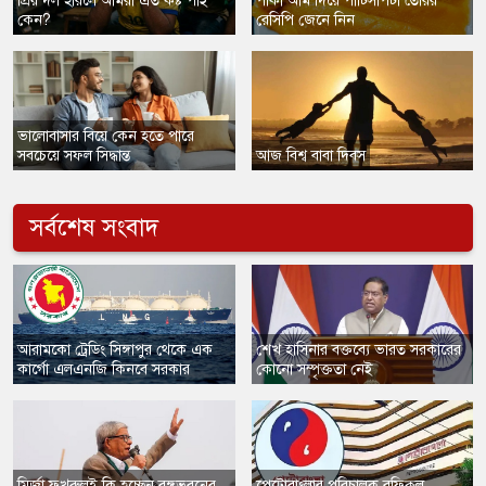
প্রিয় দল হারলে আমরা এত কষ্ট পাই
পাকা আম দিয়ে পাটিসাপটা তৈরির
কেন?
রেসিপি জেনে নিন
ভালোবাসার বিয়ে কেন হতে পারে
সবচেয়ে সফল সিদ্ধান্ত
আজ বিশ্ব বাবা দিবস
সর্বশেষ সংবাদ
​আরামকো ট্রেডিং সিঙ্গাপুর থেকে এক
শেখ হাসিনার বক্তব্যে ভারত সরকারের
কার্গো এলএনজি কিনবে সরকার
কোনো সম্পৃক্ততা নেই
মির্জা ফখরুলই কি হচ্ছেন বঙ্গভবনের
​পেট্রোবাংলার পরিচালক রফিকুল