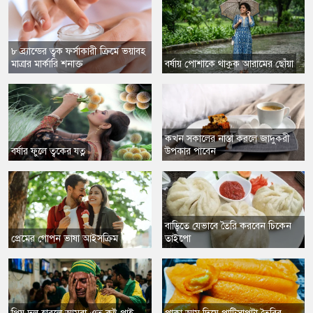
৮ ব্র্যান্ডের ত্বক ফর্সাকারী ক্রিমে ভয়াবহ
মাত্রার মার্কারি শনাক্ত
বর্ষায় পোশাকে থাকুক আরামের ছোঁয়া
কখন সকালের নাস্তা করলে জাদুকরী
বর্ষার ফুলে ত্বকের যত্ন
উপকার পাবেন
বাড়িতে যেভাবে তৈরি করবেন চিকেন
প্রেমের গোপন ভাষা আইসক্রিম
তাইপো