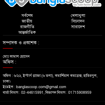
সর্বশেষ
খেলাধুলা
জাতীয়
বিনোদন
রাজনীতি
সারাদেশ
আন্তর্জাতিক
সম্পাদক ও প্রকাশক :
মোঃ কামাল হোসেন
অফিস :
অফিস : ৬/২২, ইস্টার্ণ প্লাাজা (৬ তলা), কমার্শিয়াল কমপ্লেক্স, হাতিরপুল,
ঢাকা।
ইমেইল : banglascoop.com@gmail.com
বার্তা বিভাগ : 02-44615991, বিজ্ঞাপন বিভাগ : 01715908959