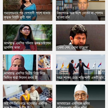
​সমালোচনার পর দেশবাসী পাশে থাকায়
টকশোতে ​আর অংশ নেবেন না গোলাম
কৃতজ্ঞ বিউটি রাণী পাল
মাওলা রনি
জামায়াত এমপির ঘটনার তদন্ত চাইলেন
তাসনিম জারা
'খেলা শেষ, খোদা হাফেজ'
​জামায়াত এমপির দ্বিতীয় বিয়ে নিয়ে
ভিডিও বার্তা দিলেন প্রথম স্ত্রী
​সহস্র শব্দের চেয়ে শক্তিশালী একটি ছবি
ভাইরাল ভিডিওতে জামায়াত এমপির
জামায়াতের এমপিকে গুলির
সঙ্গে ছিলেন দ্বিতীয় স্ত্রী!
পরিকল্পনার অডিও ফাঁস!