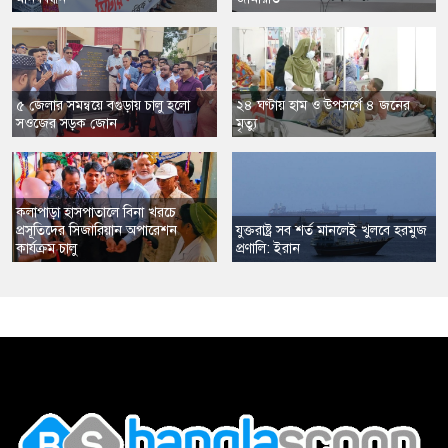
৫ জেলার সমন্বয়ে বগুড়ায় চালু হলো
২৪ ঘণ্টায় হাম ও উপসর্গে ৪ জনের
সওজের সড়ক জোন
মৃত্যু
কলাপাড়া হাসপাতালে বিনা খরচে
প্রসূতিদের সিজারিয়ান অপারেশন
যুক্তরাষ্ট্র সব শর্ত মানলেই খুলবে হরমুজ
কার্যক্রম চালু
প্রণালি: ইরান
,