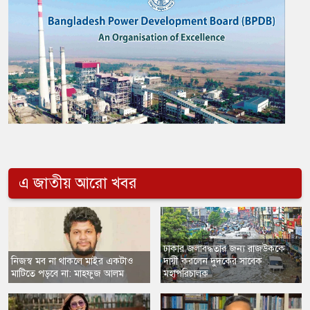
এ জাতীয় আরো খবর
ঢাকার জলাবদ্ধতার জন্য রাজউককে
নিজস্ব মব না থাকলে মাইর একটাও
দায়ী করলেন দুদকের সাবেক
মাটিতে পড়বে না: মাহফুজ আলম
মহাপরিচালক