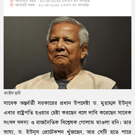
আপলোড সময় : ২০-০৫-২০২৬ ০৩:৫৭:৩৭ অপরাহ্ন
আপডেট সময় : ২০-০৫-২০২৬ ০৩:৫৭:৩৭ অপরাহ্ন
ফাইল ছবি
সাবেক অন্তর্বর্তী সরকারের প্রধান উপদেষ্টা ড. মুহাম্মদ ইউনূস
এবার রাষ্ট্রপতি হওয়ার চেষ্টা করছেন বলে দাবি করেছেন সাবেক
সংসদ সদস্য ও রাজনৈতিক বিশ্লেষক গোলাম মাওলা রনি। তার
ভাষ্য, ড. ইউনূস প্রোটেকশন খুঁজছেন, আর সেটি হতে পারে