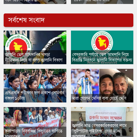
সর্বশেষ সংবাদ
জ্বালানি তেল আমদানির খসড়া
বেসরকারি পর্যায়ে তেল আমদানি নিয়ে
নীতিমালা নিয়ে যা বলল জ্বালানি বিভাগ
বিভ্রান্তি নিরসনে জ্বালানি বিভাগের বক্তব্য
এসএসসি পরীক্ষার ফল প্রকাশ সোমবার
সকাল ১০টায়
মারা গেলেন মেসির বাবা হোর্হে মেসি
জ্বালানি খাত বেসরকারিকরণের নামে
কলাপাড়ায় নিরবচ্ছিন্ন বিদ্যুতের দাবিতে
‘লুটপাটের লাইসেন্স’ দেয়া হচ্ছে:
মানববন্ধন
জামায়াত