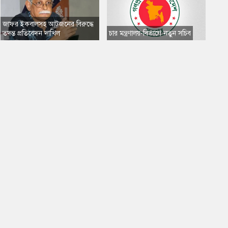
​জাফর ইকবালসহ আটজনের বিরুদ্ধে
তদন্ত প্রতিবেদন দাখিল
​চার মন্ত্রণালয়-বিভাগে নতুন সচিব