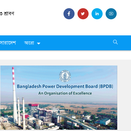
 ,
২৩
সারাদেশ
আরো