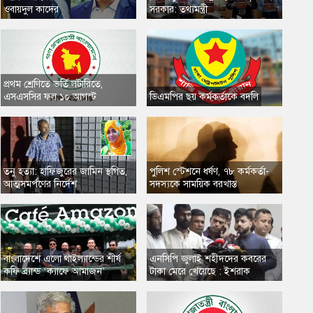
ওবায়দুল কাদের
সরকার: তথ্যমন্ত্রী
প্রথম শ্রেণিতে ভর্তি লটারিতে,
এসএসসির ফল ১০ আগস্ট
​ডিএমপির ছয় কর্মকর্তাকে বদলি
তনু হত্যা: হাফিজুরের জামিন স্থগিত,
​পুলিশ স্টেশনে ধর্ষণ, ৭৮ কর্মকর্তা-
আত্মসমর্পণের নির্দেশ
সদস্যকে সাময়িক বরখাস্ত
​বাংলাদেশে এলো থাইল্যান্ডের শীর্ষ
এনসিপি জুলাই শহীদদের কবরের
কফি ব্র্যান্ড ‘ক্যাফে আমাজন’
টাকা মেরে খেয়েছে : ইশরাক