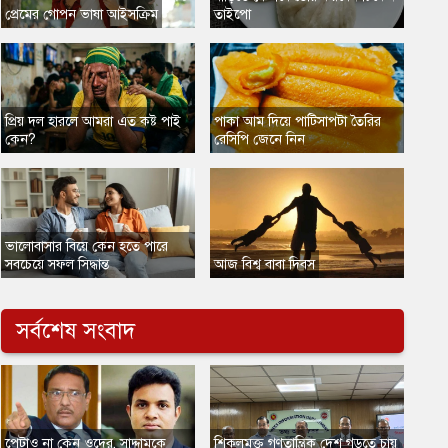
প্রেমের গোপন ভাষা আইসক্রিম
তাইপো
প্রিয় দল হারলে আমরা এত কষ্ট পাই
পাকা আম দিয়ে পাটিসাপটা তৈরির
কেন?
রেসিপি জেনে নিন
ভালোবাসার বিয়ে কেন হতে পারে
সবচেয়ে সফল সিদ্ধান্ত
আজ বিশ্ব বাবা দিবস
সর্বশেষ সংবাদ
​পেটাও না কেন ওদের, সাদ্দামকে
​শিকলমুক্ত গণতান্ত্রিক দেশ গড়তে চায়