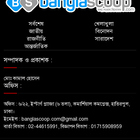
সর্বশেষ
খেলাধুলা
জাতীয়
বিনোদন
রাজনীতি
সারাদেশ
আন্তর্জাতিক
সম্পাদক ও প্রকাশক :
মোঃ কামাল হোসেন
অফিস :
অফিস : ৬/২২, ইস্টার্ণ প্লাাজা (৬ তলা), কমার্শিয়াল কমপ্লেক্স, হাতিরপুল,
ঢাকা।
ইমেইল : banglascoop.com@gmail.com
বার্তা বিভাগ : 02-44615991, বিজ্ঞাপন বিভাগ : 01715908959