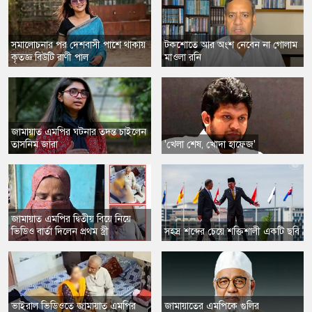
​সমালোচনার পর দেশবাসী পাশে থাকায়
টকশোতে ​আর অংশ নেবেন না গোলাম
কৃতজ্ঞ বিউটি রাণী পাল
মাওলা রনি
জামায়াত এমপির ঘটনার তদন্ত চাইলেন
তাসনিম জারা
'খেলা শেষ, খোদা হাফেজ'
​জামায়াত এমপির দ্বিতীয় বিয়ে নিয়ে
ভিডিও বার্তা দিলেন প্রথম স্ত্রী
​সহস্র শব্দের চেয়ে শক্তিশালী একটি ছবি
ভাইরাল ভিডিওতে জামায়াত এমপির
জামায়াতের এমপিকে গুলির