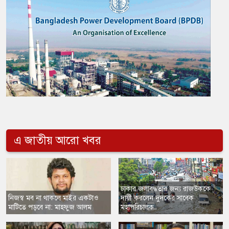
এ জাতীয় আরো খবর
ঢাকার জলাবদ্ধতার জন্য রাজউককে
নিজস্ব মব না থাকলে মাইর একটাও
দায়ী করলেন দুদকের সাবেক
মাটিতে পড়বে না: মাহফুজ আলম
মহাপরিচালক