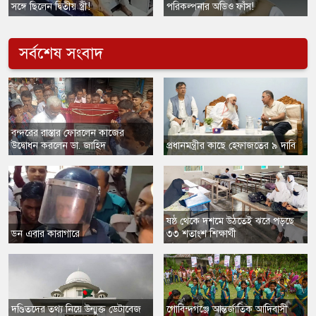
সঙ্গে ছিলেন দ্বিতীয় স্ত্রী!
পরিকল্পনার অডিও ফাঁস!
সর্বশেষ সংবাদ
​বন্দরের রাস্তার ফোরলেন কাজের
উদ্বোধন করলেন ডা. জাহিদ
প্রধানমন্ত্রীর কাছে হেফাজতের ৯ দাবি
ষষ্ঠ থেকে দশমে উঠতেই ঝরে পড়ছে
ডন এবার কারাগারে
৩৩ শতাংশ শিক্ষার্থী
​দণ্ডিতদের তথ্য নিয়ে উন্মুক্ত ডেটাবেজ
​গোবিন্দগঞ্জে আন্তর্জাতিক আদিবাসী