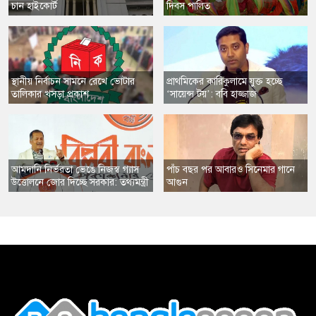
চান হাইকোর্ট
দিবস পালিত
স্থানীয় নির্বাচন সামনে রেখে ভোটার
​প্রাথমিকের কারিকুলামে যুক্ত হচ্ছে
তালিকার খসড়া প্রকাশ
‘সায়েন্স টয়’: ববি হাজ্জাজ
​আমদানি নির্ভরতা ভেঙে নিজস্ব গ্যাস
​পাঁচ বছর পর আবারও সিনেমার গানে
উত্তোলনে জোর দিচ্ছে সরকার: তথ্যমন্ত্রী
আগুন
,