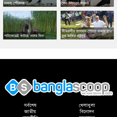
ঢাকায় পৌঁছেছে
দেন ওবায়দুল কাদের
​ভীমরুলীর ভাসমান পেয়ারা বাজার ঘুরে
পাটক্ষেতেই কাটছে ওদের দিন!
মুগ্ধ মার্কিন রাষ্ট্রদূত
,
সর্বশেষ
খেলাধুলা
জাতীয়
বিনোদন