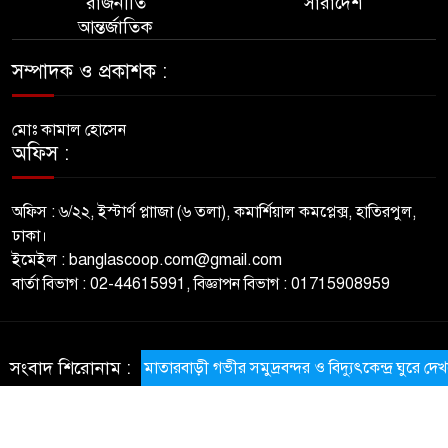
রাজনীতি
সারাদেশ
আন্তর্জাতিক
সম্পাদক ও প্রকাশক :
মোঃ কামাল হোসেন
অফিস :
অফিস : ৬/২২, ইস্টার্ণ প্লাাজা (৬ তলা), কমার্শিয়াল কমপ্লেক্স, হাতিরপুল,
ঢাকা।
ইমেইল : banglascoop.com@gmail.com
বার্তা বিভাগ : 02-44615991, বিজ্ঞাপন বিভাগ : 01715908959
© All rights reserved © BanglaScoop
সংবাদ শিরোনাম :
​মাতারবাড়ী গভীর সমুদ্রবন্দর ও বিদ্যুৎকেন্দ্র ঘুরে দেখলেন প্রধা
ThemesBazar.com
NewsScript Developed BY