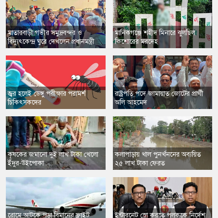
​মাতারবাড়ী গভীর সমুদ্রবন্দর ও
​মানিকগঞ্জে শহীদ মিনারে ঝুলছিল
বিদ্যুৎকেন্দ্র ঘুরে দেখলেন প্রধানমন্ত্রী
কিশোরের মরদেহ
​জ্বর হলেই ডেঙ্গু পরীক্ষার পরামর্শ
রাষ্ট্রপতি পদে জামায়াত জোটের প্রার্থী
চিকিৎসকদের
অলি আহমেদ
​কৃষকের জমানো দুই লাখ টাকা খেলো
কলাপাড়ায় খাল পুনর্খননের অব্যয়িত
ইঁদুর-উইপোকা
২৫ লাখ টাকা ফেরত
​রোমে আটকে পড়া বিমানের ফ্লাইট
​ইন্টারনেট স্লো করতে পলককে নির্দেশ