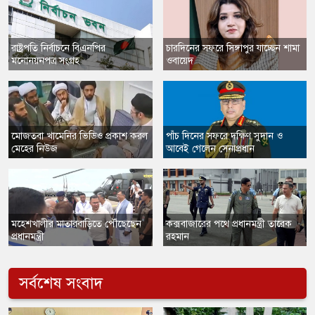
​রাষ্ট্রপতি নির্বাচনে বিএনপির
চারদিনের সফরে সিঙ্গাপুর যাচ্ছেন শামা
মনোনয়নপত্র সংগ্রহ
ওবায়েদ
​মোজতবা খামেনির ভিডিও প্রকাশ করল
পাঁচ দিনের সফরে দক্ষিণ সুদান ও
মেহের নিউজ
আবেই গেলেন সেনাপ্রধান
​মহেশখালীর মাতারবাড়িতে পৌঁছেছেন
কক্সবাজারের পথে প্রধানমন্ত্রী তারেক
প্রধানমন্ত্রী
রহমান
সর্বশেষ সংবাদ