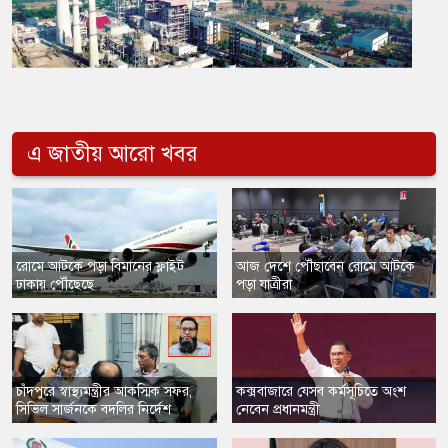
এ জাতীয় আরো খবর
​রোমে আটকে পড়া বিমানের ফ্লাইট
আজ দেশে পৌঁছাবেন রোমে আটকে
ঢাকায় পৌঁছেছে
পড়া যাত্রীরা
চাঁদপুরে স্বাস্থ্যমন্ত্রীর আকস্মিক সফর,
কক্সবাজারে যেসব কর্মসূচিতে অংশ
সিভিল সার্জনকে বদলির নির্দেশ
নেবেন প্রধানমন্ত্রী