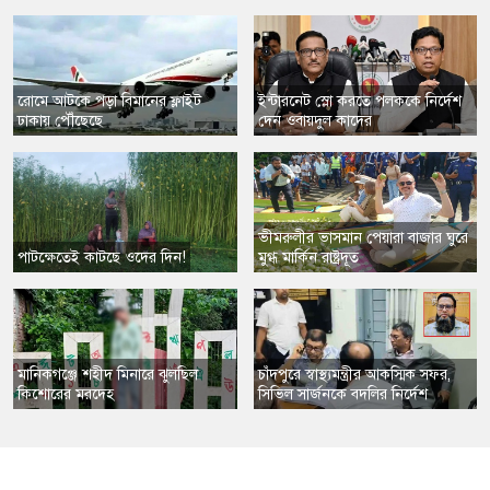
​রোমে আটকে পড়া বিমানের ফ্লাইট
​ইন্টারনেট স্লো করতে পলককে নির্দেশ
ঢাকায় পৌঁছেছে
দেন ওবায়দুল কাদের
​ভীমরুলীর ভাসমান পেয়ারা বাজার ঘুরে
পাটক্ষেতেই কাটছে ওদের দিন!
মুগ্ধ মার্কিন রাষ্ট্রদূত
​মানিকগঞ্জে শহীদ মিনারে ঝুলছিল
চাঁদপুরে স্বাস্থ্যমন্ত্রীর আকস্মিক সফর,
কিশোরের মরদেহ
সিভিল সার্জনকে বদলির নির্দেশ