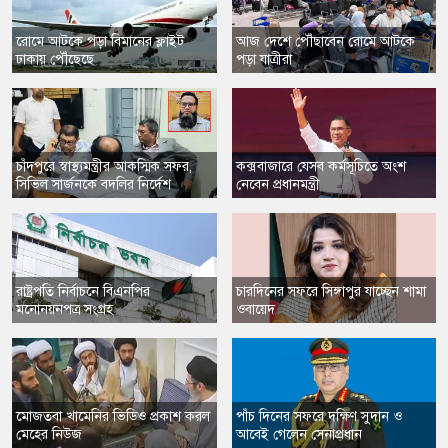
​রোমে আটকে পড়া বিমানের ফ্লাইট
আজ দেশে পৌঁছাবেন রোমে আটকে
ঢাকায় পৌঁছেছে
পড়া যাত্রীরা
চাঁদপুরে স্বাস্থ্যমন্ত্রীর আকস্মিক সফর,
কক্সবাজারে যেসব কর্মসূচিতে অংশ
সিভিল সার্জনকে বদলির নির্দেশ
নেবেন প্রধানমন্ত্রী
​রাষ্ট্রপতি নির্বাচনে বিএনপির
চারদিনের সফরে সিঙ্গাপুর যাচ্ছেন শামা
মনোনয়নপত্র সংগ্রহ
ওবায়েদ
​মোজতবা খামেনির ভিডিও প্রকাশ করল
পাঁচ দিনের সফরে দক্ষিণ সুদান ও
মেহের নিউজ
আবেই গেলেন সেনাপ্রধান