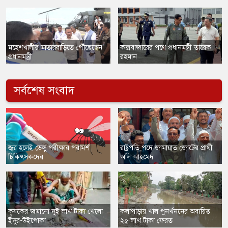
​মহেশখালীর মাতারবাড়িতে পৌঁছেছেন
কক্সবাজারের পথে প্রধানমন্ত্রী তারেক
প্রধানমন্ত্রী
রহমান
সর্বশেষ সংবাদ
​জ্বর হলেই ডেঙ্গু পরীক্ষার পরামর্শ
রাষ্ট্রপতি পদে জামায়াত জোটের প্রার্থী
চিকিৎসকদের
অলি আহমেদ
​কৃষকের জমানো দুই লাখ টাকা খেলো
কলাপাড়ায় খাল পুনর্খননের অব্যয়িত
ইঁদুর-উইপোকা
২৫ লাখ টাকা ফেরত