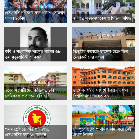
এসএসসি পরীক্ষার ফল প্রকাশ সোমবার
সকাল ১০টায়
​জবিতে সভা-সমাবেশ ও মিছিল নিষিদ্ধ
​ক‌বি ও সাংবা‌দিক শাহনূর খা‌নের ৩৮
​তিতুমীর কলেজে ছাত্রদল-ছাত্রশক্তির
তম মৃত্যুবার্ষিকী শনিবার
নেতাকর্মীদের সংঘর্ষ
হলের সহপাঠীদের ব্যক্তিগত ছবি
​ছাত্রদল-শিবির সংঘর্ষে উত্তপ্ত বরিশাল
প্রেমিককে পাঠাতেন ইবি ছাত্রী
বিশ্ববিদ্যালয়, আহত ২০
প্রথম শ্রেণিতে ভর্তি লটারিতে,
চাঁদপুরে ৬৪২ প্রাথমিক বিদ্যালয়ে নেই
এসএসসির ফল ১০ আগস্ট
প্রধান শিক্ষক