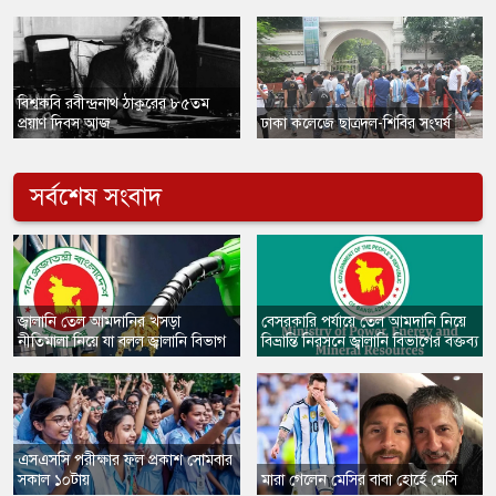
​বিশ্বকবি রবীন্দ্রনাথ ঠাকুরের ৮৫তম
প্রয়াণ দিবস আজ
ঢাকা কলেজে ছাত্রদল-শিবির সংঘর্ষ
সর্বশেষ সংবাদ
জ্বালানি তেল আমদানির খসড়া
বেসরকারি পর্যায়ে তেল আমদানি নিয়ে
নীতিমালা নিয়ে যা বলল জ্বালানি বিভাগ
বিভ্রান্তি নিরসনে জ্বালানি বিভাগের বক্তব্য
এসএসসি পরীক্ষার ফল প্রকাশ সোমবার
সকাল ১০টায়
মারা গেলেন মেসির বাবা হোর্হে মেসি