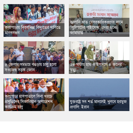
জ্বালানি খাত বেসরকারিকরণের নামে
কলাপাড়ায় নিরবচ্ছিন্ন বিদ্যুতের দাবিতে
‘লুটপাটের লাইসেন্স’ দেয়া হচ্ছে:
মানববন্ধন
জামায়াত
৫ জেলার সমন্বয়ে বগুড়ায় চালু হলো
২৪ ঘণ্টায় হাম ও উপসর্গে ৪ জনের
সওজের সড়ক জোন
মৃত্যু
কলাপাড়া হাসপাতালে বিনা খরচে
প্রসূতিদের সিজারিয়ান অপারেশন
যুক্তরাষ্ট্র সব শর্ত মানলেই খুলবে হরমুজ
কার্যক্রম চালু
প্রণালি: ইরান