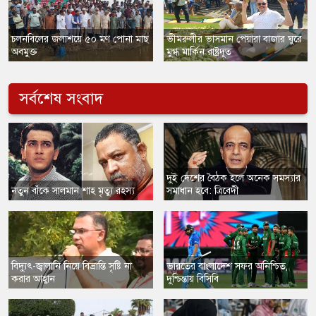
​চলনবিলের জলাশয়ে ৫০ মণ পোনা মাছ
​ভীমরুলীর ভাসমান পেয়ারা বাজার ঘুরে
অবমুক্ত
মুগ্ধ মার্কিন রাষ্ট্রদূত
সর্বশেষ সংবাদ
​দুই দেশের বৈঠক হলে অনেক সমস্যার
নতুন বাঁকে সালমান শাহ মৃত্যু রহস্য
সমাধান হবে: ত্রিবেদী
​বিদ্যুৎ-জ্বালানি নিয়ে বিভ্রান্তি সৃষ্টি না
ভারতের বাংলাদেশ সফর অনিশ্চিত,
করার আহ্বান
দুশ্চিন্তায় বিসিবি