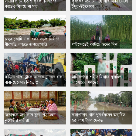
সারের দামে হতাশ কৃষক: ডিলারের
​কৃষকের জমানো দুই লাখ টাকা খেলো
কাছেও মিলছে না সার
ইঁদুর-উইপোকা
৮২২ কোটি টাকা ব্যয়ে সড়ক নির্মাণে
ধীরগতি, বাড়ছে জনভোগান্তি
পাটক্ষেতেই কাটছে ওদের দিন!
দাঁড়িয়ে থাকা ট্রাকে আরেক ট্রাকের ধাক্কা,
​মানিকগঞ্জে শহীদ মিনারে ঝুলছিল
বাবা-ছেলেসহ নিহত ৩
কিশোরের মরদেহ
অভাবকে জয় করে ঘুরে দাঁড়াচ্ছেন
কলাপাড়ায় খাল পুনর্খননের অব্যয়িত
নৃগোষ্ঠীর নারীরা
২৫ লাখ টাকা ফেরত