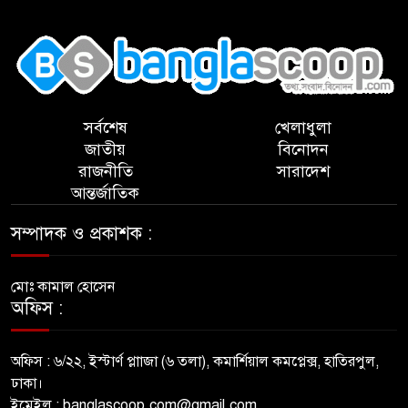
,
সর্বশেষ
খেলাধুলা
জাতীয়
বিনোদন
রাজনীতি
সারাদেশ
আন্তর্জাতিক
সম্পাদক ও প্রকাশক :
মোঃ কামাল হোসেন
অফিস :
অফিস : ৬/২২, ইস্টার্ণ প্লাাজা (৬ তলা), কমার্শিয়াল কমপ্লেক্স, হাতিরপুল,
ঢাকা।
ইমেইল : banglascoop.com@gmail.com