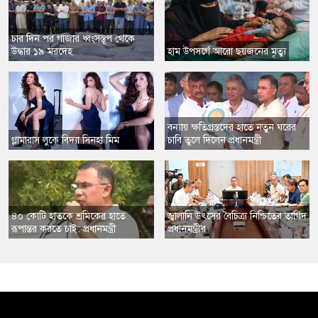
​চার দিন পর গাজার ধ্বংসস্তূপ থেকে
উদ্ধার ১৯ মরদেহ
​হাম উপসর্গে আরো ছয়জনের মৃত্যু
বন্যায় ক্ষতিগ্রস্তদের হাতে নতুন ঘরের
​গ্লামারাস লুকে বিদ্যা সিনহা মিম
চাবি তুলে দিলেন প্রধানমন্ত্রী
​৪০ কোটি হাতকে শ্রমিকের হাতে
​জ্বালানি উৎসের বৈচিত্র্য নিশ্চিতের তাগিদ
রূপান্তর করতে চাই: প্রধানমন্ত্রী
প্রধানমন্ত্রীর